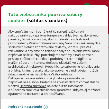
Táto webstránka používa súbory
cookies
(súhlas s cookies)
Hľadať
Aby sme Vám mohli ponúknuť čo najlepší zážitok pri
nakupovaní – aby správne fungovalo vyhľadávanie, aby si web
pamätal, čo máte v košíku, aby bol obsah našich stránok
CYKLODOPLNKY
NOSIČE BICYKLOV
prispôsobený Vašim preferenciám, aby Vám boli v reklamných a
sociálnych sieťach zobrazované reklamy, ktoré sú pre Vás
relevantné, a aby sme na základe analýz používania webu mohli
zlepšovať naše služby, potrebujeme mať my a naši partneri
ADAPTÉR ELEKTRICKEJ
prístup k súborom cookies a podobným technológiám, tzn.
PRÍPOJKY Z 13 NA 7 PINOV
malým súborom, ktoré sa dočasne ukladajú vo Vašom
prehliadači. U niektorých typov týchto súborov je ich ukladanie
a prístup k nim, rovnako ako spracúvanie v nich obsiahnutých
KÓD: 4KOZ9080
údajov možné len na základe Vášho súhlasu.
Ďakujeme, že nám súhlas poskytnete a pomôžete nám
zlepšovať náš e-shop. Budeme sa k Vašim dátam chovať slušne.
Preskočiť sekciu
V sekcii
Ochrana súkromia
nájdete bližšie informácie
o súboroch cookies a súvisiacom spracúvaní údajov, aj možnosť
opätovného nastavenia ich používania.
Podrobné nastavenie