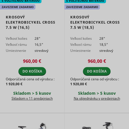
S VOLITEĽNOU BATÉRIOU
S VOLITEĽNOU BATÉRIOU
Used to t
ZAVEZIEME ZADARMO
ZAVEZIEME ZADARMO
visitors o
multiple
KROSOVÝ
KROSOVÝ
websites, 
ELEKTROBICYKEL CROSS
ELEKTROBICYKEL CROSS
order to
7.5 W (16,5)
7.5 W (18,5)
_uetvid
Microsoft
present
relevant
Veľkosť kolies
28"
Veľkosť kolies
28"
advertise
based on 
Veľkosť rámu
16,5"
Veľkosť rámu
18,5"
visitor's
Umiestnenie
stredový
Umiestnenie
stredový
preferenc
motora
motor
motora
motor
Used to t
960,00 €
960,00 €
visitors o
multiple
DO KOŠÍKA
DO KOŠÍKA
websites, 
Odporúčaná cena od výrobcu :
Odporúčaná cena od výrobcu :
order to
1 920,00 €
1 920,00 €
ttcsid
TikTok
present
relevant
Skladom > 5 kusov
Skladom > 5 kusov
advertise
Skladom v 11 predajniach
Na objednávku v predajniach
based on 
visitor's
preferenc
Tracks th
conversio
between t