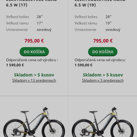
adx/cm
RTB House
used on 
6.5 W (17)
6.5 W (19)
campaign
platform 
Veľkosť kolies
28"
Veľkosť kolies
28"
by websit
Veľkosť rámu
17"
Veľkosť rámu
19"
owners fo
Umiestnenie
stredový
Umiestnenie
stredový
promotin
events or
motora
motor
motora
motor
795,00 €
795,00 €
products.
Detects h
DO KOŠÍKA
DO KOŠÍKA
the user
reached t
Odporúčaná cena od výrobcu :
Odporúčaná cena od výrobcu:
Meta Platforms,
lastExternalReferrer
website b
1 590,00 €
1 590,00 €
Inc.
registerin
their last
Skladom > 5 kusov
Skladom > 5 kusov
address.
Skladom v 13 predajniach
Skladom v 3 predajniach
Detects h
the user
reached t
Meta Platforms,
lastExternalReferrerTime
website b
Inc.
registerin
their last
address.
Used by 
DoubleCli
register 