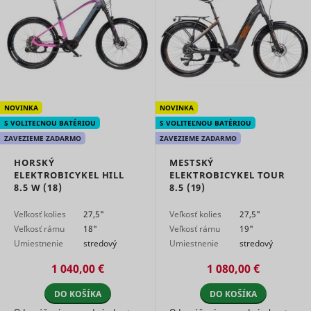
user and 
advertise
banners o
ttcsid_#
TikTok
website - 
serves to
optimise 
relevance
the
advertise
on the web
NOVINKA
NOVINKA
Collects
S VOLITEĽNOU BATÉRIOU
S VOLITEĽNOU BATÉRIOU
statistical
ZAVEZIEME ZADARMO
ZAVEZIEME ZADARMO
related to
user's we
HORSKÝ
MESTSKÝ
visits, suc
ELEKTROBICYKEL HILL
ELEKTROBICYKEL TOUR
the numbe
8.5 W (18)
8.5 (19)
visits, av
time spen
Veľkosť kolies
27,5"
Veľkosť kolies
27,5"
the websi
what pag
Veľkosť rámu
18"
Veľkosť rámu
19"
have bee
Umiestnenie
stredový
Umiestnenie
stredový
loaded. T
motora
motor
motora
motor
purpose is
1 040,00 €
1 080,00 €
segment 
website's
DO KOŠÍKA
DO KOŠÍKA
according
SL_L_23361dd035530_SID
Smartlook
factors su