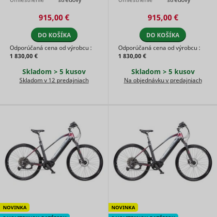
their serv
motora
motor
motora
motor
915,00 €
915,00 €
Used by t
social
networkin
DO KOŠÍKA
DO KOŠÍKA
service, T
_ttp [x2]
TikTok
Odporúčaná cena od výrobcu :
Odporúčaná cena od výrobcu :
for tracki
1 830,00 €
1 830,00 €
use of
embedde
Skladom > 5 kusov
Skladom > 5 kusov
services.
Skladom v 12 predajniach
Na objednávku v predajniach
Collects d
on visitor
behaviour
multiple
websites, 
order to
present 
relevant
_uetsid
Microsoft
advertise
This also 
the websit
limit the
number o
times that
are shown
same
NOVINKA
NOVINKA
advertise