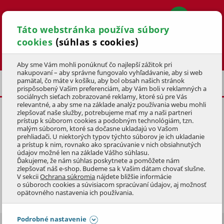
Táto webstránka používa súbory
cookies
(súhlas s cookies)
Hľadať
Aby sme Vám mohli ponúknuť čo najlepší zážitok pri
nakupovaní – aby správne fungovalo vyhľadávanie, aby si web
pamätal, čo máte v košíku, aby bol obsah našich stránok
ELEKTROBICYKLE PRE SENIOROV
prispôsobený Vašim preferenciám, aby Vám boli v reklamných a
sociálnych sieťach zobrazované reklamy, ktoré sú pre Vás
relevantné, a aby sme na základe analýz používania webu mohli
zlepšovať naše služby, potrebujeme mať my a naši partneri
prístup k súborom cookies a podobným technológiám, tzn.
malým súborom, ktoré sa dočasne ukladajú vo Vašom
prehliadači. U niektorých typov týchto súborov je ich ukladanie
ELEKTROBICYKLE PRE
a prístup k nim, rovnako ako spracúvanie v nich obsiahnutých
údajov možné len na základe Vášho súhlasu.
SENIOROV
Ďakujeme, že nám súhlas poskytnete a pomôžete nám
zlepšovať náš e-shop. Budeme sa k Vašim dátam chovať slušne.
V sekcii
Ochrana súkromia
nájdete bližšie informácie
Elektrobicykle pre seniorov sú pohodlné bicykle so
o súboroch cookies a súvisiacom spracúvaní údajov, aj možnosť
Zobraziť celý popis
zníženým nástupom pre lepšie nasadanie a zosadanie.
opätovného nastavenia ich používania.
Privítajú ich teda aj osoby s horšími pohybovými
schopnosťami či menšieho vzrastu. Majú kolesá veľkosti
Podrobné nastavenie