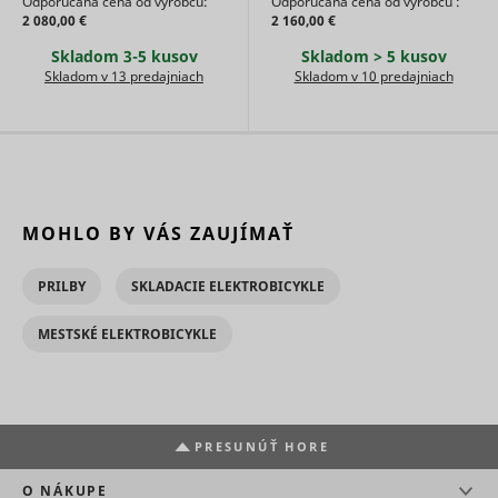
Odporúčaná cena od výrobcu:
Odporúčaná cena od výrobcu :
demograp
2 080,00 €
2 160,00 €
and
geographi
Skladom 3-5 kusov
Skladom > 5 kusov
location, i
Skladom v 13 predajniach
Skladom v 10 predajniach
order to 
media an
marketin
agencies 
structure
understa
their targ
groups to
MOHLO BY VÁS ZAUJÍMAŤ
enable
customis
online
PRILBY
SKLADACIE ELEKTROBICYKLE
advertisin
Collects
MESTSKÉ ELEKTROBICYKLE
informati
user beha
on multipl
websites. 
__rtbh.lid
RTB House
informatio
used in or
PRESUNÚŤ HORE
optimize 
relevance
O NÁKUPE
advertise