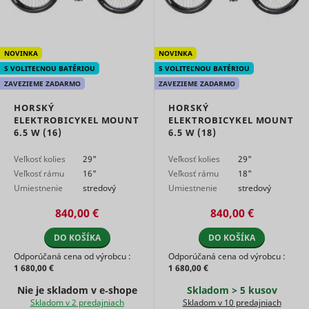
report the
website u
actions af
viewing o
clicking o
NOVINKA
NOVINKA
IDE
Google
the advert
S VOLITEĽNOU BATÉRIOU
S VOLITEĽNOU BATÉRIOU
ads with t
purpose o
ZAVEZIEME ZADARMO
ZAVEZIEME ZADARMO
measuring
efficacy o
HORSKÝ
HORSKÝ
ad and to
ELEKTROBICYKEL MOUNT
ELEKTROBICYKEL MOUNT
present
6.5 W (16)
6.5 W (18)
targeted 
the user.
Veľkosť kolies
29"
Veľkosť kolies
29"
Tracks if 
Veľkosť rámu
16"
Veľkosť rámu
18"
user has 
Umiestnenie
stredový
Umiestnenie
stredový
interest in
specific
motora
motor
motora
motor
840,00 €
840,00 €
products 
events ac
multiple
DO KOŠÍKA
DO KOŠÍKA
websites 
Odporúčaná cena od výrobcu :
Odporúčaná cena od výrobcu :
detects h
1 680,00 €
1 680,00 €
user navi
pagead/1p-user-list/#
Google
between s
Nie je skladom v e‑shope
Skladom > 5 kusov
This is us
Skladom v 2 predajniach
Skladom v 10 predajniach
measure