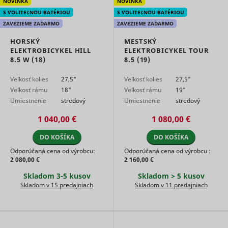
NOVINKA
NOVINKA
S VOLITEĽNOU BATÉRIOU
S VOLITEĽNOU BATÉRIOU
ZAVEZIEME ZADARMO
ZAVEZIEME ZADARMO
HORSKÝ
MESTSKÝ
ELEKTROBICYKEL HILL
ELEKTROBICYKEL TOUR
8.5 W (18)
8.5 (19)
Veľkosť kolies
27,5"
Veľkosť kolies
27,5"
Veľkosť rámu
18"
Veľkosť rámu
19"
Umiestnenie
stredový
Umiestnenie
stredový
motora
motor
motora
motor
1 040,00 €
1 080,00 €
DO KOŠÍKA
DO KOŠÍKA
Odporúčaná cena od výrobcu:
Odporúčaná cena od výrobcu :
2 080,00 €
2 160,00 €
Skladom 3-5 kusov
Skladom > 5 kusov
Skladom v 15 predajniach
Skladom v 11 predajniach