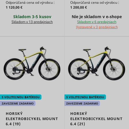
Odporúčaná cena od výrobcu :
Odporúčaná cena od výrobcu :
the
1 120,00 €
1 200,00 €
advertise
on the web
Skladom 3-5 kusov
Nie je skladom v e‑shope
Collects
Skladom v 13 predajniach
Skladom v 6 predajniach
statistical
Vystavené v 3 predajniach
related to
user's we
visits, suc
the numbe
visits, av
time spen
the websi
what pag
have bee
loaded. T
purpose is
segment 
website's
according
S VOLITEĽNOU BATÉRIOU
S VOLITEĽNOU BATÉRIOU
SL_L_23361dd035530_SID
Smartlook
factors su
demograp
ZAVEZIEME ZADARMO
ZAVEZIEME ZADARMO
and
geographi
HORSKÝ
HORSKÝ
location, i
ELEKTROBICYKEL MOUNT
ELEKTROBICYKEL MOUNT
order to 
6.4 (19)
6.4 (21)
media an