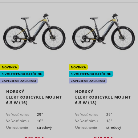
content f
the websi
dt
UnderdogMedia
onto socia
media
platforms
websites.
Registers 
unique ID 
identifies
user's de
during re
rtbh
UnderdogMedia
visits. Use
conversio
NOVINKA
NOVINKA
tracking a
S VOLITEĽNOU BATÉRIOU
S VOLITEĽNOU BATÉRIOU
measure 
ZAVEZIEME ZADARMO
ZAVEZIEME ZADARMO
efficacy o
online ads
HORSKÝ
HORSKÝ
Used to
ELEKTROBICYKEL MOUNT
ELEKTROBICYKEL MOUNT
measure 
6.5 W (16)
6.5 W (18)
efficiency
website’s
Veľkosť kolies
29"
Veľkosť kolies
29"
advertise
efforts, by
Veľkosť rámu
16"
Veľkosť rámu
18"
udmts
UnderdogMedia
collecting
Umiestnenie
stredový
Umiestnenie
stredový
on the
motora
motor
motora
motor
conversio