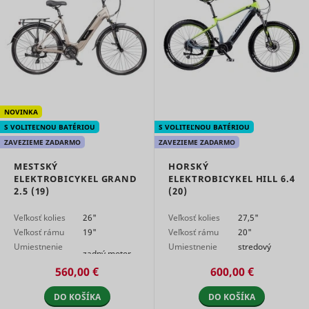
relevant
advertise
based on 
visitor's
preferenc
Used to t
visitors o
multiple
websites, 
NOVINKA
order to
S VOLITEĽNOU BATÉRIOU
S VOLITEĽNOU BATÉRIOU
ttcsid
TikTok
present
relevant
ZAVEZIEME ZADARMO
ZAVEZIEME ZADARMO
advertise
based on 
MESTSKÝ
HORSKÝ
visitor's
ELEKTROBICYKEL GRAND
ELEKTROBICYKEL HILL 6.4
preferenc
2.5 (19)
(20)
Tracks th
conversio
Veľkosť kolies
26"
Veľkosť kolies
27,5"
between t
Veľkosť rámu
19"
Veľkosť rámu
20"
user and 
Umiestnenie
Umiestnenie
stredový
advertise
zadný motor
banners o
motora
motora
motor
560,00 €
600,00 €
ttcsid_#
TikTok
website - 
serves to
optimise 
DO KOŠÍKA
DO KOŠÍKA
relevance