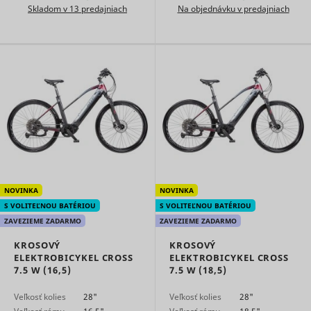
embedde
Skladom v 13 predajniach
Na objednávku v predajniach
content.
Tries to
estimate 
users'
bandwidth
VISITOR_INFO1_LIVE
YouTube
pages wit
integrate
YouTube
videos.
Registers 
unique ID
keep stati
YSC
YouTube
of what v
from You
the user 
NOVINKA
NOVINKA
seen.
S VOLITEĽNOU BATÉRIOU
S VOLITEĽNOU BATÉRIOU
Necessary
ZAVEZIEME ZADARMO
ZAVEZIEME ZADARMO
the
implemen
KROSOVÝ
KROSOVÝ
and
yt-icons-last-purged
YouTube
ELEKTROBICYKEL CROSS
ELEKTROBICYKEL CROSS
functionali
7.5 W (16,5)
7.5 W (18,5)
YouTube v
content o
website.
Veľkosť kolies
28"
Veľkosť kolies
28"
Stores th