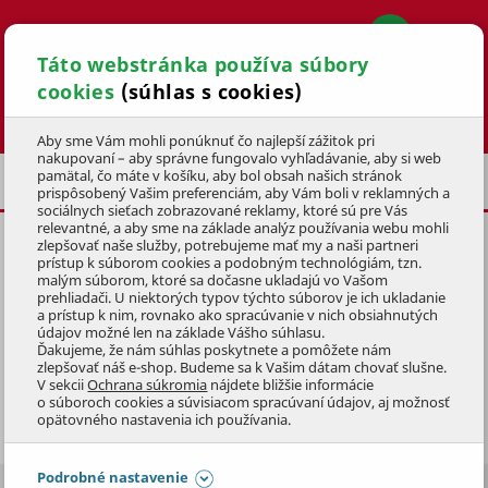
Táto webstránka používa súbory
cookies
(súhlas s cookies)
Hľadať
Aby sme Vám mohli ponúknuť čo najlepší zážitok pri
nakupovaní – aby správne fungovalo vyhľadávanie, aby si web
pamätal, čo máte v košíku, aby bol obsah našich stránok
DÁMSKE ELEKTROBICYKLE
prispôsobený Vašim preferenciám, aby Vám boli v reklamných a
sociálnych sieťach zobrazované reklamy, ktoré sú pre Vás
relevantné, a aby sme na základe analýz používania webu mohli
zlepšovať naše služby, potrebujeme mať my a naši partneri
prístup k súborom cookies a podobným technológiám, tzn.
malým súborom, ktoré sa dočasne ukladajú vo Vašom
prehliadači. U niektorých typov týchto súborov je ich ukladanie
DÁMSKE ELEKTROBICYKLE
a prístup k nim, rovnako ako spracúvanie v nich obsiahnutých
údajov možné len na základe Vášho súhlasu.
Ďakujeme, že nám súhlas poskytnete a pomôžete nám
Dámske elektrobicykle MTF
v najrôznejších kategóriách. V
zlepšovať náš e-shop. Budeme sa k Vašim dátam chovať slušne.
V sekcii
Ochrana súkromia
nájdete bližšie informácie
dámskom prevedení ponúkame
elektrické bicykle horské,
o súboroch cookies a súvisiacom spracúvaní údajov, aj možnosť
krosové, trekingové, mestské aj skladacie
. Záleží len na
Zobraziť celý popis
opätovného nastavenia ich používania.
vás, aký bude váš dámsky elektrobicykel. V ponuke sú
elektrobicykle pre ženy v rôznych rámových veľkostiach, so
Podrobné nastavenie