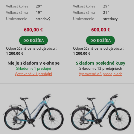
marketin
Veľkosť kolies
29"
Veľkosť kolies
29"
agencies 
Veľkosť rámu
19"
Veľkosť rámu
21"
structure
understa
Umiestnenie
stredový
Umiestnenie
stredový
their targ
motora
motor
motora
motor
groups to
600,00 €
600,00 €
enable
customis
DO KOŠÍKA
DO KOŠÍKA
online
Odporúčaná cena od výrobcu :
Odporúčaná cena od výrobcu :
advertisin
1 200,00 €
1 200,00 €
Collects
informati
Nie je skladom v e‑shope
Skladom posledné kusy
user beha
Skladom v 1 predajni
Skladom v 13 predajniach
on multipl
Vystavené v 1 predajni
Vystavené v 5 predajniach
websites. 
__rtbh.lid
RTB House
informatio
used in or
optimize 
relevance
advertise
on the web
Collects
informati
user beha
on multipl
websites. 