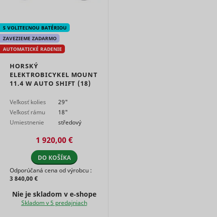
S VOLITEĽNOU BATÉRIOU
ZAVEZIEME ZADARMO
AUTOMATICKÉ RADENIE
HORSKÝ
ELEKTROBICYKEL MOUNT
11.4 W AUTO SHIFT (18)
Veľkosť kolies
29"
Veľkosť rámu
18"
Umiestnenie
středový
motora
motor
1 920,00 €
DO KOŠÍKA
Odporúčaná cena od výrobcu :
3 840,00 €
Nie je skladom v e‑shope
Skladom v 5 predajniach