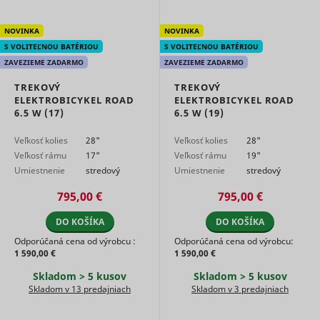
__rtbh.uid
RTB House
informatio
used in or
NOVINKA
NOVINKA
optimize 
relevance
S VOLITEĽNOU BATÉRIOU
S VOLITEĽNOU BATÉRIOU
advertise
ZAVEZIEME ZADARMO
ZAVEZIEME ZADARMO
on the web
Used to id
TREKOVÝ
TREKOVÝ
the visitor
ELEKTROBICYKEL ROAD
ELEKTROBICYKEL ROAD
across vis
6.5 W (17)
6.5 W (19)
and devic
This allow
Veľkosť kolies
28"
Veľkosť kolies
28"
website t
Veľkosť rámu
17"
Veľkosť rámu
19"
present t
visitor wit
Umiestnenie
stredový
Umiestnenie
stredový
relevant
motora
motor
motora
motor
um
Teads
advertise
795,00 €
795,00 €
The servic
provided 
DO KOŠÍKA
DO KOŠÍKA
third part
Odporúčaná cena od výrobcu :
Odporúčaná cena od výrobcu:
advertise
1 590,00 €
1 590,00 €
hubs, whi
facilitate 
Skladom > 5 kusov
Skladom > 5 kusov
time biddi
Skladom v 13 predajniach
Skladom v 3 predajniach
advertiser
Enables t
visitor to