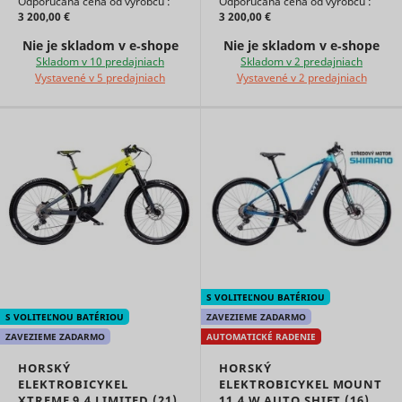
Odporúčaná cena od výrobcu :
Odporúčaná cena od výrobcu :
3 200,00 €
3 200,00 €
Nie je skladom v e‑shope
Nie je skladom v e‑shope
Skladom v 10 predajniach
Skladom v 2 predajniach
Vystavené v 5 predajniach
Vystavené v 2 predajniach
S VOLITEĽNOU BATÉRIOU
S VOLITEĽNOU BATÉRIOU
ZAVEZIEME ZADARMO
ZAVEZIEME ZADARMO
AUTOMATICKÉ RADENIE
HORSKÝ
HORSKÝ
ELEKTROBICYKEL
ELEKTROBICYKEL MOUNT
XTREME 9.4 LIMITED (21)
11.4 W AUTO SHIFT (16)