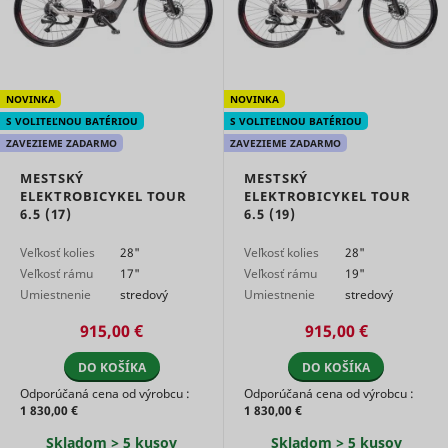
Used to t
user’s
__Secure-YNID
YouTube
interactio
embedde
content.
Used to t
NOVINKA
NOVINKA
user’s
S VOLITEĽNOU BATÉRIOU
S VOLITEĽNOU BATÉRIOU
LAST_RESULT_ENTRY_KEY
YouTube
interactio
embedde
ZAVEZIEME ZADARMO
ZAVEZIEME ZADARMO
content.
Used to t
MESTSKÝ
MESTSKÝ
user’s
ELEKTROBICYKEL TOUR
ELEKTROBICYKEL TOUR
LogsDatabaseV2:V#||LogsRequestsStore
YouTube
interactio
6.5 (17)
6.5 (19)
embedde
content.
Veľkosť kolies
28"
Veľkosť kolies
28"
Necessary
Veľkosť rámu
17"
Veľkosť rámu
19"
the
Umiestnenie
stredový
Umiestnenie
stredový
implemen
motora
motor
motora
motor
and
ServiceWorkerLogsDatabase#SWHealthLog
YouTube
915,00 €
915,00 €
functionali
YouTube v
content o
DO KOŠÍKA
DO KOŠÍKA
website.
Odporúčaná cena od výrobcu :
Odporúčaná cena od výrobcu :
Used to t
1 830,00 €
1 830,00 €
user’s
TESTCOOKIESENABLED
YouTube
interactio
Skladom > 5 kusov
Skladom > 5 kusov