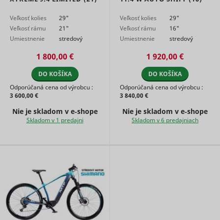
Veľkosť kolies
29"
Veľkosť kolies
29"
Veľkosť rámu
21"
Veľkosť rámu
16"
Umiestnenie
stredový
Umiestnenie
stredový
motora
motor
motora
motor
1 800,00 €
1 920,00 €
DO KOŠÍKA
DO KOŠÍKA
Odporúčaná cena od výrobcu :
Odporúčaná cena od výrobcu :
3 600,00 €
3 840,00 €
Nie je skladom v e‑shope
Nie je skladom v e‑shope
Skladom v 1 predajni
Skladom v 6 predajniach