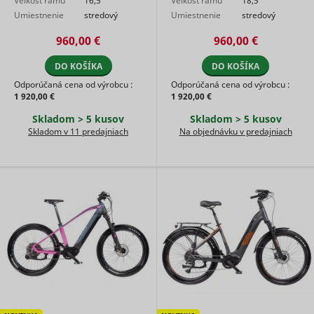
Veľkosť rámu
16,5"
Veľkosť rámu
18,5"
user's vi
Umiestnenie
stredový
Umiestnenie
stredový
player
motora
motor
motora
motor
ytidb::LAST_RESULT_ENTRY_KEY
YouTube
preferenc
960,00 €
960,00 €
using
embedde
DO KOŠÍKA
DO KOŠÍKA
YouTube 
Used to t
Odporúčaná cena od výrobcu :
Odporúčaná cena od výrobcu :
user’s
1 920,00 €
1 920,00 €
YtIdbMeta#databases
YouTube
interactio
embedde
Skladom > 5 kusov
Skladom > 5 kusov
content.
Skladom v 11 predajniach
Na objednávku v predajniach