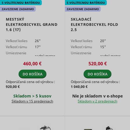
S VOLITEĽNOU BATÉRIOU
S VOLITEĽNOU BATÉRIOU
use of
embedde
ZAVEZIEME ZADARMO
ZAVEZIEME ZADARMO
services.
MESTSKÝ
SKLADACÍ
Collects d
ELEKTROBICYKEL GRAND
ELEKTROBICYKEL FOLD
on visitor
1.6 (17)
2.5
behaviour
multiple
websites, 
Veľkosť kolies
26"
Veľkosť kolies
20"
order to
Veľkosť rámu
17"
Veľkosť rámu
15"
present 
Umiestnenie
Umiestnenie
relevant
zadný motor
zadný motor
motora
motora
_uetsid
Microsoft
advertise
460,00 €
520,00 €
This also 
the websit
DO KOŠÍKA
DO KOŠÍKA
limit the
number o
Odporúčaná cena od výrobcu :
Odporúčaná cena od výrobcu :
times that
920,00 €
1 040,00 €
are shown
same
Skladom > 5 kusov
Nie je skladom v e‑shope
advertise
Skladom v 15 predajniach
Skladom v 2 predajniach
Used to t
visitors o
multiple
websites, 
order to
_uetvid
Microsoft
present