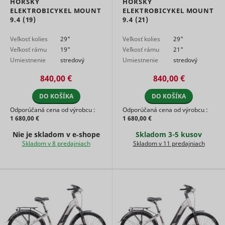
HORSKÝ
HORSKÝ
advertise
ELEKTROBICYKEL MOUNT
ELEKTROBICYKEL MOUNT
on the web
9.4 (19)
9.4 (21)
Collects
informati
Veľkosť kolies
29"
Veľkosť kolies
29"
user beha
Veľkosť rámu
19"
Veľkosť rámu
21"
on multipl
websites. 
Umiestnenie
stredový
Umiestnenie
stredový
__rtbh.uid
RTB House
informatio
motora
motor
motora
motor
used in or
840,00 €
840,00 €
optimize 
relevance
DO KOŠÍKA
DO KOŠÍKA
advertise
Odporúčaná cena od výrobcu :
Odporúčaná cena od výrobcu :
on the web
1 680,00 €
1 680,00 €
Used to t
user’s
Nie je skladom v e‑shope
Skladom 3-5 kusov
__Secure-ROLLOUT_TOKEN
YouTube
interactio
Skladom v 8 predajniach
Skladom v 11 predajniach
embedde
content.
Stores th
user's vi
player
__Secure-YEC
YouTube
preferenc
using
embedde
YouTube 