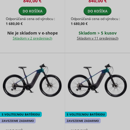
840,00 €
840,00 €
of the web
ads acros
DO KOŠÍKA
DO KOŠÍKA
multiple
websites.
Odporúčaná cena od výrobcu :
Odporúčaná cena od výrobcu :
1 680,00 €
1 680,00 €
Tracks th
conversio
Nie je skladom v e‑shope
Skladom > 5 kusov
between t
Skladom v 2 predajniach
Skladom v 11 predajniach
user and 
advertise
banners o
_gcl_ls
Google
website - 
serves to
optimise 
relevance
the
advertise
on the web
Collects
informati
user beha
on multipl
websites. 
__rtbh.lid
RTB House
informatio
S VOLITEĽNOU BATÉRIOU
S VOLITEĽNOU BATÉRIOU
used in or
ZAVEZIEME ZADARMO
ZAVEZIEME ZADARMO
optimize 
relevance