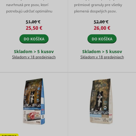
embedde
navrhnutá pre psov, ktorí
prémiové granuly pre všetky
content.
potrebujú udržať optimálnu
plemená dospelých psov.
Tries to
hmotnosť bez kompromisov v
Granuly obsahujú 24%
estimate 
51,00 €
52,00 €
users'
kvalite výživy. Nižší obsah tuku
kvalitného hovädzieho mäsa a
25,50 €
26,00 €
bandwidth
vychádza ...
6% kvalitného bravčov ...
VISITOR_INFO1_LIVE
YouTube
pages wit
DO KOŠÍKA
DO KOŠÍKA
integrate
YouTube
videos.
Skladom > 5 kusov
Skladom > 5 kusov
Registers 
Skladom v 18 predajniach
Skladom v 18 predajniach
unique ID
keep stati
YSC
YouTube
of what v
from You
the user 
seen.
Necessary
the
implemen
and
yt-icons-last-purged
YouTube
functionali
YouTube v
content o
website.
Stores th