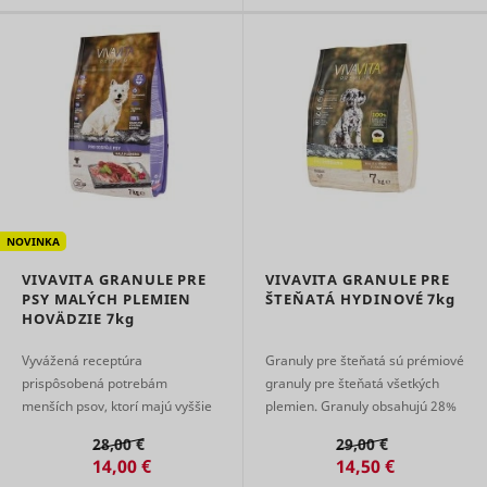
the
advertise
on the web
Collects
statistical
related to
user's we
visits, suc
the numbe
visits, av
time spen
the websi
what pag
NOVINKA
have bee
loaded. T
VIVAVITA GRANULE PRE
VIVAVITA GRANULE PRE
purpose is
PSY MALÝCH PLEMIEN
ŠTEŇATÁ HYDINOVÉ
7kg
segment 
HOVÄDZIE
7kg
website's
according
Vyvážená receptúra ​​
Granuly pre šteňatá sú prémiové
SL_L_23361dd035530_SID
Smartlook
factors su
prispôsobená potrebám
granuly pre šteňatá všetkých
demograp
menších psov, ktorí majú vyššie
plemien. Granuly obsahujú 28%
and
geographi
nároky na energiu, chutnosť aj
kvalitného mäsa a sú 100%
28,00 €
29,00 €
location, i
kvalitu živín. Krmivo podporuje
kompletnou a energeticky
order to 
14,00 €
14,50 €
vitalitu, tr ...
vyváženo ...
media an