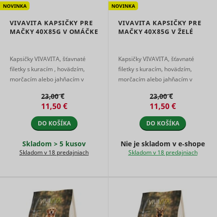
NOVINKA
NOVINKA
use of
embedde
VIVAVITA KAPSIČKY PRE
VIVAVITA KAPSIČKY PRE
services.
MAČKY 40X85G V OMÁČKE
MAČKY 40X85G V ŽELÉ
Collects d
on visitor
behaviour
multiple
Kapsičky VIVAVITA, šťavnaté
Kapsičky VIVAVITA, šťavnaté
websites, 
filetky s kuracím , hovädzím,
filetky s kuracím, hovädzím,
order to
morčacím alebo jahňacím v
morčacím alebo jahňacím v
present 
chutnej omáčke predstavujú
lahodnom želé predstavujú
relevant
23,00 €
23,00 €
_uetsid
Microsoft
advertise
kompletné a vyvážené krmivo
kompletné a vyvážené krmivo
11,50 €
11,50 €
This also 
pre dospelé ...
pre dospelé m ...
the websit
DO KOŠÍKA
DO KOŠÍKA
limit the
number o
times that
Skladom > 5 kusov
Nie je skladom v e‑shope
are shown
Skladom v 18 predajniach
Skladom v 18 predajniach
same
advertise
Used to t
visitors o
multiple
websites, 
order to
_uetvid
Microsoft
present