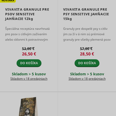
NOVINKA
user's vi
player
VIVAVITA GRANULE PRE
VIVAVITA GRANULE PRE
ytidb::LAST_RESULT_ENTRY_KEY
YouTube
preferenc
PSOV SENSITIVE
PSY SENSITIVE JAHŇACIE
using
JAHŇACIE
12kg
15kg
embedde
YouTube 
Špeciálna receptúra ​​navrhnutá
Granuly pre dospelé psy s citliv
Used to t
pre psov s citlivým zažívaním
ým za ží v á nim sú prémiové
user’s
YtIdbMeta#databases
YouTube
interactio
alebo sklonmi k potravinovým
granuly pre všetky plemená psov
embedde
intoleranciám. Kombinácia ľahko
. Granuly obsahujú 25 %
content.
53,00 €
57,00 €
stráviteľných surovín, preb ...
chutného jahňacieho mäsa a sú
26,50 €
28,50 €
10 ...
DO KOŠÍKA
DO KOŠÍKA
Skladom > 5 kusov
Skladom > 5 kusov
Skladom v 18 predajniach
Skladom v 18 predajniach