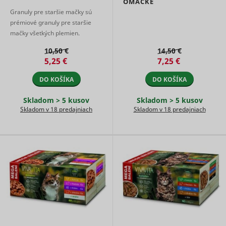
OMÁČKE
Used for
user navi
internal
Granuly pre staršie mačky sú
pagead/1p-user-list/#
Google
between s
analytics by
prémiové granuly pre staršie
This is us
the website
mačky všetkých plemien.
measure
operator.
of
Granuly obsahujú 31 %
Čaká na
10,50 €
14,50 €
advertise
smartlook_internal_db#assets
www.mountfield.sk
Dlhodob
kvalitného mäsa a sú 100%
schválenie
efforts an
5,25 €
7,25 €
kompletnou a energet ...
facilitates
payment 
DO KOŠÍKA
DO KOŠÍKA
referral-f
between
Skladom > 5 kusov
Skladom > 5 kusov
websites.
Skladom v 18 predajniach
Skladom v 18 predajniach
Used by 
AdSense f
experimen
with
_gcl_au
Google
advertise
efficiency
across
websites 
their serv
Used by t
social
networkin
service, T
_ttp [x2]
TikTok
for tracki