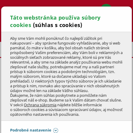
Táto webstránka používa súbory
cookies
(súhlas s cookies)
Hľadať
Aby sme Vám mohli ponúknuť čo najlepší zážitok pri
nakupovaní – aby správne fungovalo vyhľadávanie, aby si web
pamätal, čo máte v košíku, aby bol obsah našich stránok
PRÉMIOVÁ VIVAVITA
prispôsobený Vašim preferenciám, aby Vám boli v reklamných a
sociálnych sieťach zobrazované reklamy, ktoré sú pre Vás
relevantné, a aby sme na základe analýz používania webu mohli
zlepšovať naše služby, potrebujeme mať my a naši partneri
prístup k súborom cookies a podobným technológiám, tzn.
malým súborom, ktoré sa dočasne ukladajú vo Vašom
prehliadači. U niektorých typov týchto súborov je ich ukladanie
KRMIVO VIVAVITA
a prístup k nim, rovnako ako spracúvanie v nich obsiahnutých
údajov možné len na základe Vášho súhlasu.
Ďakujeme, že nám súhlas poskytnete a pomôžete nám
Výživovo kompletné prémiové krmivo VIVAVITA s
zlepšovať náš e-shop. Budeme sa k Vašim dátam chovať slušne.
V sekcii
Ochrana súkromia
nájdete bližšie informácie
optimálnym obsahom živín, vitamínov a minerálnych
o súboroch cookies a súvisiacom spracúvaní údajov, aj možnosť
látok je základom vynikajúceho nutričného manažmentu
Zobraziť celý popis
opätovného nastavenia ich používania.
zvierat.
Preskočiť sekciu
Podrobné nastavenie
FILTRÁCIA PRODUKTOV