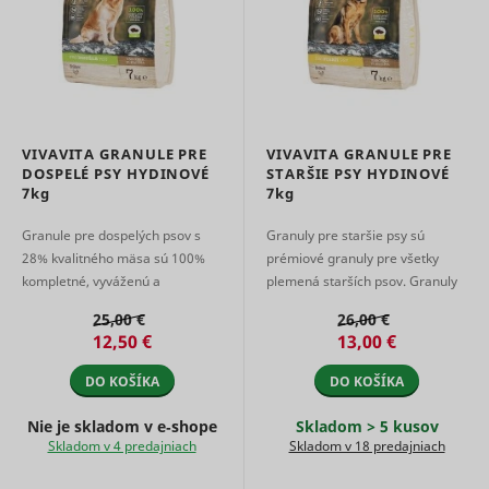
relevant
advertise
based on 
visitor's
preferenc
Used to t
visitors o
multiple
VIVAVITA GRANULE PRE
VIVAVITA GRANULE PRE
websites, 
DOSPELÉ PSY HYDINOVÉ
STARŠIE PSY HYDINOVÉ
order to
7kg
7kg
ttcsid
TikTok
present
relevant
Granule pre dospelých psov s
Granuly pre staršie psy sú
advertise
28% kvalitného mäsa sú 100%
prémiové granuly pre všetky
based on 
visitor's
kompletné, vyváženú a
plemená starších psov. Granuly
preferenc
plnohodnotnú stravou pre
obsahujú 28% kvalitného mäsa a
25,00 €
26,00 €
Tracks th
dospelých psov.
sú 100% kompletnou a
conversio
12,50 €
13,00 €
Fruktooligosacharidy zaisťujú ...
energeticky ...
between t
user and 
DO KOŠÍKA
DO KOŠÍKA
advertise
banners o
Nie je skladom v e‑shope
Skladom > 5 kusov
ttcsid_#
TikTok
website - 
Skladom v 4 predajniach
Skladom v 18 predajniach
serves to
optimise 
relevance