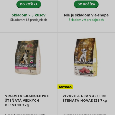
marketin
DO KOŠÍKA
DO KOŠÍKA
agencies 
structure
Skladom > 5 kusov
Nie je skladom v e‑shope
understa
Skladom v 18 predajniach
Skladom v 9 predajniach
their targ
groups to
enable
customis
online
advertisin
Collects
informati
user beha
on multipl
websites. 
__rtbh.lid
RTB House
informatio
used in or
optimize 
relevance
advertise
NOVINKA
on the web
VIVAVITA GRANULE PRE
VIVAVITA GRANULE PRE
Collects
ŠTEŇATÁ VEĽKÝCH
ŠTEŇATÁ HOVÄDZIE
7kg
informati
PLEMIEN
7kg
user beha
on multipl
websites. 
Granuly pre šteňatá veľkých
Vyvážená receptúra ​​navrhnutá