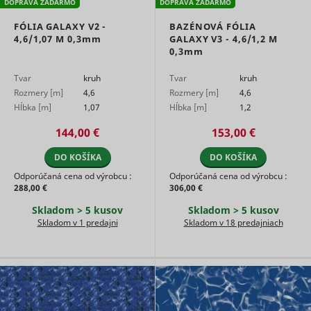
DOPRAVA ZADARMO
DOPRAVA ZADARMO
of the web
ads acros
FÓLIA GALAXY V2 -
BAZÉNOVÁ FÓLIA
multiple
4,6/1,07 M
0,3mm
GALAXY V3 - 4,6/1,2 M
websites.
0,3mm
Tracks th
conversio
Tvar
kruh
Tvar
kruh
between t
Rozmery [m]
4,6
Rozmery [m]
4,6
user and 
advertise
Hĺbka [m]
1,07
Hĺbka [m]
1,2
banners o
_gcl_ls
Google
website - 
144,00 €
153,00 €
serves to
optimise 
DO KOŠÍKA
DO KOŠÍKA
relevance
the
Odporúčaná cena od výrobcu :
Odporúčaná cena od výrobcu :
advertise
288,00 €
306,00 €
on the web
Skladom > 5 kusov
Skladom > 5 kusov
Collects
Skladom v 1 predajni
Skladom v 18 predajniach
informati
user beha
on multipl
websites. 
__rtbh.lid
RTB House
informatio
used in or
optimize 
relevance