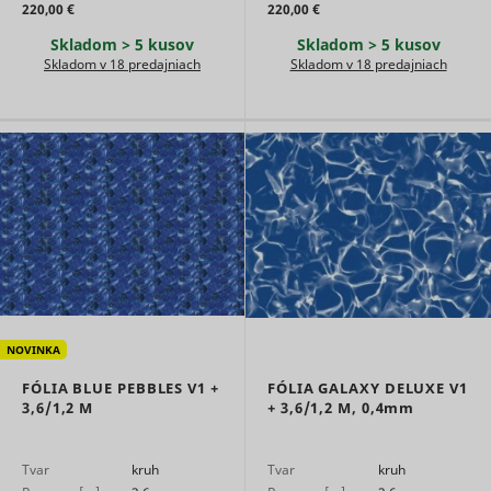
220,00 €
220,00 €
__rtbh.uid
RTB House
informatio
used in or
Skladom > 5 kusov
Skladom > 5 kusov
optimize 
Skladom v 18 predajniach
Skladom v 18 predajniach
relevance
advertise
on the web
Used to id
the visitor
across vis
and devic
This allow
website t
present t
visitor wit
relevant
um
Teads
advertise
The servic
provided 
NOVINKA
third part
advertise
FÓLIA BLUE PEBBLES V1 +
FÓLIA GALAXY DELUXE V1
hubs, whi
3,6/1,2 M
+ 3,6/1,2 M,
0,4mm
facilitate 
time biddi
advertiser
Enables t
Tvar
kruh
Tvar
kruh
visitor to