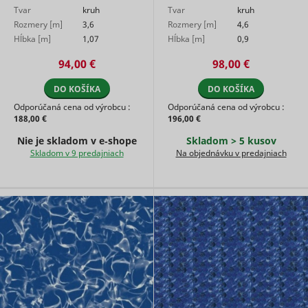
Tvar
kruh
Tvar
kruh
relevant
advertise
Rozmery [m]
3,6
Rozmery [m]
4,6
based on 
Hĺbka [m]
1,07
Hĺbka [m]
0,9
visitor's
preferenc
94,00 €
98,00 €
Used to t
visitors o
DO KOŠÍKA
DO KOŠÍKA
multiple
websites, 
Odporúčaná cena od výrobcu :
Odporúčaná cena od výrobcu :
order to
188,00 €
196,00 €
ttcsid
TikTok
present
Nie je skladom v e‑shope
Skladom > 5 kusov
relevant
advertise
Skladom v 9 predajniach
Na objednávku v predajniach
based on 
visitor's
preferenc
Tracks th
conversio
between t
user and 
advertise
banners o
ttcsid_#
TikTok
website - 
serves to
optimise 
relevance