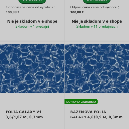
use of
Odporúčaná cena od výrobcu :
Odporúčaná cena od výrobcu :
embedde
188,00 €
188,00 €
services.
Collects d
Nie je skladom v e‑shope
Nie je skladom v e‑shope
on visitor
Skladom v 1 predajni
Skladom v 11 predajniach
behaviour
multiple
websites, 
order to
present 
relevant
_uetsid
Microsoft
advertise
This also 
the websit
limit the
number o
times that
are shown
same
advertise
DOPRAVA ZADARMO
Used to t
visitors o
FÓLIA GALAXY V1 -
BAZÉNOVÁ FÓLIA
multiple
3,6/1,07 M,
0,3mm
GALAXY 4,6/0,9 M,
0,3mm
websites, 
order to
_uetvid
Microsoft
present