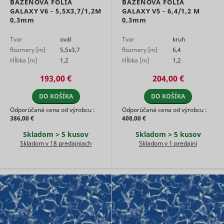
BAZÉNOVÁ FÓLIA
BAZÉNOVÁ FÓLIA
user's vi
GALAXY V6 - 5,5X3,7/1,2M
GALAXY V5 - 6,4/1,2 M
player
0,3mm
0,3mm
ytidb::LAST_RESULT_ENTRY_KEY
YouTube
preferenc
using
Tvar
ovál
Tvar
kruh
embedde
YouTube 
Rozmery [m]
5,5x3,7
Rozmery [m]
6,4
Used to t
Hĺbka [m]
1,2
Hĺbka [m]
1,2
user’s
YtIdbMeta#databases
YouTube
interactio
193,00 €
204,00 €
embedde
content.
DO KOŠÍKA
DO KOŠÍKA
Odporúčaná cena od výrobcu :
Odporúčaná cena od výrobcu :
386,00 €
408,00 €
Skladom > 5 kusov
Skladom > 5 kusov
Skladom v 18 predajniach
Skladom v 1 predajni