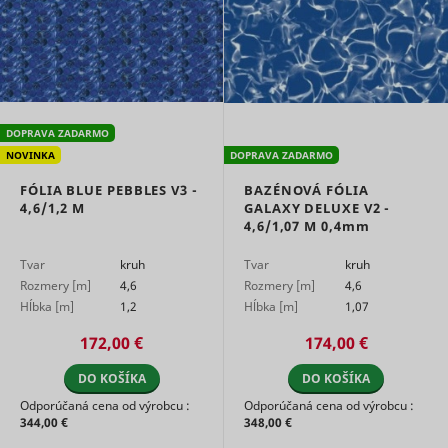
advertise
on the web
Collects
informati
user beha
on multipl
websites. 
__rtbh.uid
RTB House
informatio
DOPRAVA ZADARMO
used in or
NOVINKA
DOPRAVA ZADARMO
optimize 
relevance
FÓLIA BLUE PEBBLES V3 -
BAZÉNOVÁ FÓLIA
advertise
4,6/1,2 M
GALAXY DELUXE V2 -
on the web
4,6/1,07 M
0,4mm
Used to t
user’s
Tvar
kruh
Tvar
kruh
__Secure-ROLLOUT_TOKEN
YouTube
interactio
Rozmery [m]
4,6
Rozmery [m]
4,6
embedde
Hĺbka [m]
1,2
Hĺbka [m]
1,07
content.
Stores th
172,00 €
174,00 €
user's vi
player
__Secure-YEC
YouTube
preferenc
DO KOŠÍKA
DO KOŠÍKA
using
Odporúčaná cena od výrobcu :
Odporúčaná cena od výrobcu :
embedde
344,00 €
348,00 €
YouTube 