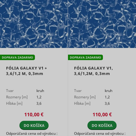
marketin
agencies 
structure
understa
their targ
groups to
enable
customis
online
advertisin
Collects
DOPRAVA ZADARMO
DOPRAVA ZADARMO
informati
user beha
FÓLIA GALAXY V1 +
FÓLIA GALAXY V1,
on multipl
3,6/1,2 M,
0,3mm
3,6/1,2M,
0,3mm
websites. 
__rtbh.lid
RTB House
informatio
used in or
Tvar
kruh
Tvar
kruh
optimize 
Rozmery [m]
1,2
Rozmery [m]
1,2
relevance
advertise
Hĺbka [m]
3,6
Hĺbka [m]
3,6
on the web
110,00 €
110,00 €
Collects
informati
user beha
DO KOŠÍKA
DO KOŠÍKA
on multipl
Odporúčaná cena od výrobcu :
Odporúčaná cena od výrobcu :
websites. 