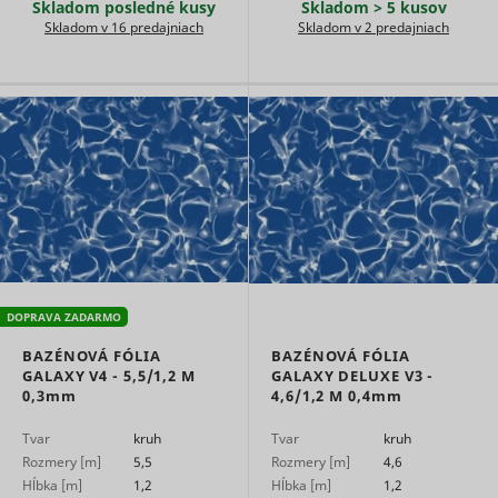
Used to t
Skladom posledné kusy
Skladom > 5 kusov
user’s
Skladom v 16 predajniach
Skladom v 2 predajniach
__Secure-YNID
YouTube
interactio
embedde
content.
Used to t
user’s
LAST_RESULT_ENTRY_KEY
YouTube
interactio
embedde
content.
Used to t
user’s
LogsDatabaseV2:V#||LogsRequestsStore
YouTube
interactio
embedde
content.
Necessary
the
DOPRAVA ZADARMO
implemen
and
BAZÉNOVÁ FÓLIA
BAZÉNOVÁ FÓLIA
ServiceWorkerLogsDatabase#SWHealthLog
YouTube
functionali
GALAXY V4 - 5,5/1,2 M
GALAXY DELUXE V3 -
YouTube v
0,3mm
4,6/1,2 M
0,4mm
content o
website.
Tvar
kruh
Tvar
kruh
Used to t
Rozmery [m]
5,5
Rozmery [m]
4,6
user’s
Hĺbka [m]
1,2
Hĺbka [m]
1,2
TESTCOOKIESENABLED
YouTube
interactio