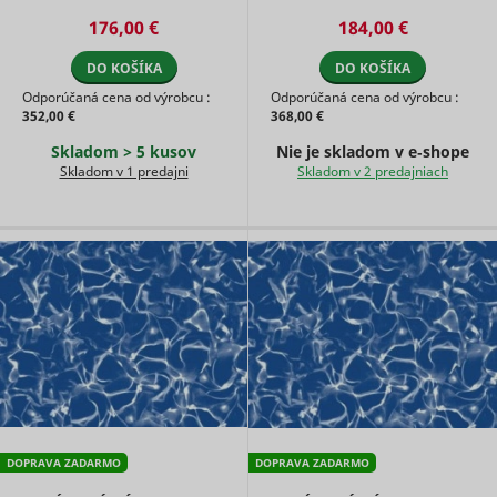
embedde
176,00 €
184,00 €
content.
Tries to
estimate 
DO KOŠÍKA
DO KOŠÍKA
users'
Odporúčaná cena od výrobcu :
Odporúčaná cena od výrobcu :
bandwidth
VISITOR_INFO1_LIVE
YouTube
352,00 €
368,00 €
pages wit
integrate
Skladom > 5 kusov
Nie je skladom v e‑shope
YouTube
Skladom v 1 predajni
Skladom v 2 predajniach
videos.
Registers 
unique ID
keep stati
YSC
YouTube
of what v
from You
the user 
seen.
Necessary
the
implemen
and
yt-icons-last-purged
YouTube
functionali
YouTube v
content o
DOPRAVA ZADARMO
DOPRAVA ZADARMO
website.
Stores th