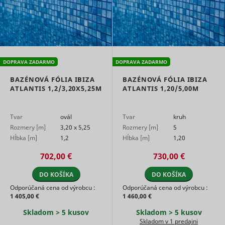
DOPRAVA ZADARMO
DOPRAVA ZADARMO
BAZÉNOVÁ FÓLIA IBIZA
BAZÉNOVÁ FÓLIA IBIZA
ATLANTIS 1,2/3,20X5,25M
ATLANTIS 1,20/5,00M
Tvar
ovál
Tvar
kruh
Rozmery [m]
3,20 x 5,25
Rozmery [m]
5
Hĺbka [m]
1,2
Hĺbka [m]
1,20
702,00 €
730,00 €
DO KOŠÍKA
DO KOŠÍKA
Odporúčaná cena od výrobcu :
Odporúčaná cena od výrobcu :
1 405,00 €
1 460,00 €
Skladom > 5 kusov
Skladom > 5 kusov
Skladom v 1 predajni