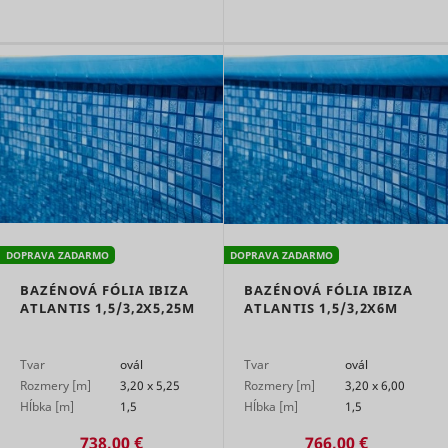
DOPRAVA ZADARMO
DOPRAVA ZADARMO
BAZÉNOVÁ FÓLIA IBIZA
BAZÉNOVÁ FÓLIA IBIZA
ATLANTIS 1,5/3,2X5,25M
ATLANTIS 1,5/3,2X6M
Tvar
ovál
Tvar
ovál
Rozmery [m]
3,20 x 5,25
Rozmery [m]
3,20 x 6,00
Hĺbka [m]
1,5
Hĺbka [m]
1,5
738,00 €
766,00 €