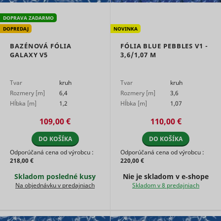
the
advertise
DOPRAVA ZADARMO
on the web
DOPREDAJ
NOVINKA
Collects
statistical
BAZÉNOVÁ FÓLIA
FÓLIA BLUE PEBBLES V1 -
related to
GALAXY V5
3,6/1,07 M
user's we
visits, suc
the numbe
Tvar
kruh
Tvar
kruh
visits, av
time spen
Rozmery [m]
6,4
Rozmery [m]
3,6
the websi
Hĺbka [m]
1,2
Hĺbka [m]
1,07
what pag
have bee
109,00 €
110,00 €
loaded. T
purpose is
DO KOŠÍKA
DO KOŠÍKA
segment 
website's
Odporúčaná cena od výrobcu :
Odporúčaná cena od výrobcu :
according
218,00 €
220,00 €
SL_L_23361dd035530_SID
Smartlook
factors su
Skladom posledné kusy
Nie je skladom v e‑shope
demograp
and
Na objednávku v predajniach
Skladom v 8 predajniach
geographi
location, i
order to 
media an