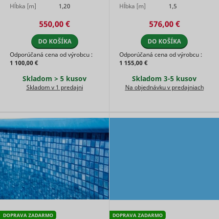
Hĺbka [m]
1,20
Hĺbka [m]
1,5
550,00 €
576,00 €
DO KOŠÍKA
DO KOŠÍKA
Odporúčaná cena od výrobcu :
Odporúčaná cena od výrobcu :
1 100,00 €
1 155,00 €
Skladom > 5 kusov
Skladom 3-5 kusov
Skladom v 1 predajni
Na objednávku v predajniach
DOPRAVA ZADARMO
DOPRAVA ZADARMO