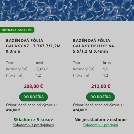
DOPRAVA ZADARMO
BAZÉNOVÁ FÓLIA
BAZÉNOVÁ FÓLIA
GALAXY V7 - 7,3X3,7/1,2M
GALAXY DELUXE V4 -
0,3mm
5,5/1,2 M
0,4mm
Tvar
ovál
Tvar
kruh
Rozmery [m]
7,3x3,7
Rozmery [m]
5,5
Hĺbka [m]
1,2
Hĺbka [m]
1,2
208,00 €
212,00 €
DO KOŠÍKA
DO KOŠÍKA
Odporúčaná cena od výrobcu :
Odporúčaná cena od výrobcu :
416,00 €
424,00 €
Skladom > 5 kusov
Nie je skladom v e‑shope
Skladom v 3 predajniach
Skladom v 1 predajni