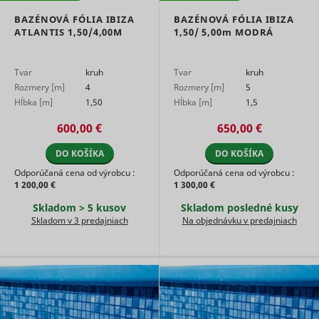
BAZÉNOVÁ FÓLIA IBIZA
BAZÉNOVÁ FÓLIA IBIZA
ATLANTIS 1,50/4,00M
1,50/
5,00m
MODRÁ
Tvar
kruh
Tvar
kruh
Rozmery [m]
4
Rozmery [m]
5
Hĺbka [m]
1,50
Hĺbka [m]
1,5
600,00 €
650,00 €
DO KOŠÍKA
DO KOŠÍKA
Odporúčaná cena od výrobcu :
Odporúčaná cena od výrobcu :
1 200,00 €
1 300,00 €
Skladom > 5 kusov
Skladom posledné kusy
Skladom v 3 predajniach
Na objednávku v predajniach