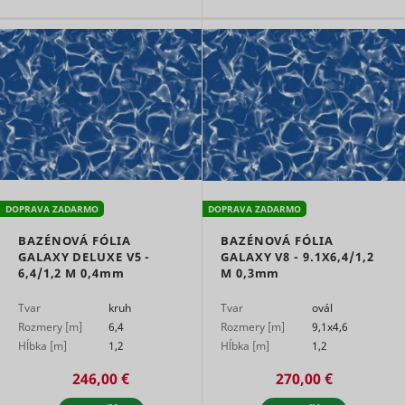
DOPRAVA ZADARMO
DOPRAVA ZADARMO
BAZÉNOVÁ FÓLIA
BAZÉNOVÁ FÓLIA
GALAXY DELUXE V5 -
GALAXY V8 - 9.1X6,4/1,2
6,4/1,2 M
0,4mm
M
0,3mm
Tvar
kruh
Tvar
ovál
Rozmery [m]
6,4
Rozmery [m]
9,1x4,6
Hĺbka [m]
1,2
Hĺbka [m]
1,2
246,00 €
270,00 €