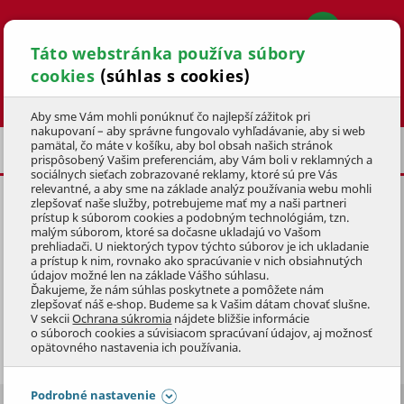
Táto webstránka používa súbory
cookies
(súhlas s cookies)
Hľadať
Aby sme Vám mohli ponúknuť čo najlepší zážitok pri
nakupovaní – aby správne fungovalo vyhľadávanie, aby si web
pamätal, čo máte v košíku, aby bol obsah našich stránok
BAZÉNY A WELLNESS
BAZÉNOVÉ FÓLIE
prispôsobený Vašim preferenciám, aby Vám boli v reklamných a
sociálnych sieťach zobrazované reklamy, ktoré sú pre Vás
relevantné, a aby sme na základe analýz používania webu mohli
zlepšovať naše služby, potrebujeme mať my a naši partneri
prístup k súborom cookies a podobným technológiám, tzn.
malým súborom, ktoré sa dočasne ukladajú vo Vašom
prehliadači. U niektorých typov týchto súborov je ich ukladanie
BAZÉNOVÉ FÓLIE
a prístup k nim, rovnako ako spracúvanie v nich obsiahnutých
údajov možné len na základe Vášho súhlasu.
Ďakujeme, že nám súhlas poskytnete a pomôžete nám
Špeciálne vnútorné fólie pre kruhové aj oválne bazény
zlepšovať náš e-shop. Budeme sa k Vašim dátam chovať slušne.
V sekcii
Ochrana súkromia
nájdete bližšie informácie
Azuro Vario
a
Ibiza Family
všetkých ponúkaných
o súboroch cookies a súvisiacom spracúvaní údajov, aj možnosť
rozmerov. Máte záujem o výmenu fólie za novú? Alebo
Zobraziť celý popis
opätovného nastavenia ich používania.
chcete svojmu bazénu dať celkom nový vzhľad? Vyberať
môžete hneď z niekoľkých typov náhradných bazénových
Podrobné nastavenie