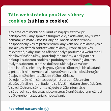
Táto webstránka používa súbory
cookies
(súhlas s cookies)
Hľadať
Aby sme Vám mohli ponúknuť čo najlepší zážitok pri
nakupovaní – aby správne fungovalo vyhľadávanie, aby si web
pamätal, čo máte v košíku, aby bol obsah našich stránok
DOM A DIELŇA
AUTODOPLNKY
prispôsobený Vašim preferenciám, aby Vám boli v reklamných a
sociálnych sieťach zobrazované reklamy, ktoré sú pre Vás
relevantné, a aby sme na základe analýz používania webu mohli
zlepšovať naše služby, potrebujeme mať my a naši partneri
prístup k súborom cookies a podobným technológiám, tzn.
malým súborom, ktoré sa dočasne ukladajú vo Vašom
prehliadači. U niektorých typov týchto súborov je ich ukladanie
AUTODOPLNKY
a prístup k nim, rovnako ako spracúvanie v nich obsiahnutých
údajov možné len na základe Vášho súhlasu.
Ďakujeme, že nám súhlas poskytnete a pomôžete nám
Každý vodič alebo majiteľ automobilu ocení predovšetkým
zlepšovať náš e-shop. Budeme sa k Vašim dátam chovať slušne.
V sekcii
Ochrana súkromia
nájdete bližšie informácie
praktické auto doplnky a príslušenstvo. Ponúkame značkové
o súboroch cookies a súvisiacom spracúvaní údajov, aj možnosť
auto doplnky pre všetky vozidlá.
Zobraziť celý popis
opätovného nastavenia ich používania.
Preskočiť sekciu
Podrobné nastavenie
FILTRÁCIA PRODUKTOV