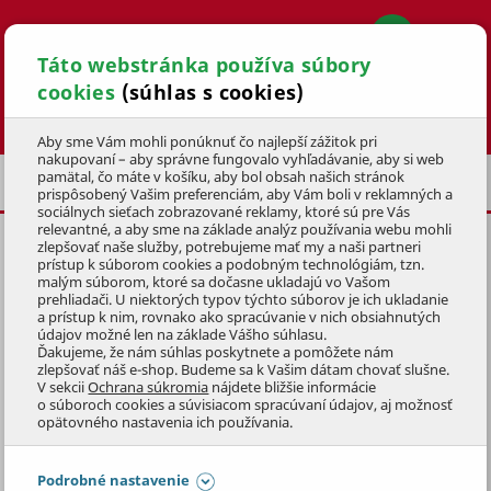
Táto webstránka používa súbory
cookies
(súhlas s cookies)
Hľadať
Aby sme Vám mohli ponúknuť čo najlepší zážitok pri
nakupovaní – aby správne fungovalo vyhľadávanie, aby si web
pamätal, čo máte v košíku, aby bol obsah našich stránok
VÍNA
POHÁRE NA VÍNO
prispôsobený Vašim preferenciám, aby Vám boli v reklamných a
sociálnych sieťach zobrazované reklamy, ktoré sú pre Vás
relevantné, a aby sme na základe analýz používania webu mohli
zlepšovať naše služby, potrebujeme mať my a naši partneri
prístup k súborom cookies a podobným technológiám, tzn.
malým súborom, ktoré sa dočasne ukladajú vo Vašom
prehliadači. U niektorých typov týchto súborov je ich ukladanie
POHÁRE NA VÍNO
a prístup k nim, rovnako ako spracúvanie v nich obsiahnutých
údajov možné len na základe Vášho súhlasu.
Ďakujeme, že nám súhlas poskytnete a pomôžete nám
Pripite si štýlovo! Poháre na víno od renomovaného
zlepšovať náš e-shop. Budeme sa k Vašim dátam chovať slušne.
V sekcii
Ochrana súkromia
nájdete bližšie informácie
výrobcu Bohemia Crystalite.
o súboroch cookies a súvisiacom spracúvaní údajov, aj možnosť
Zobraziť celý popis
opätovného nastavenia ich používania.
Poháre či poháre na šampanské sú
vyrobené z ekologicky
šetrnej skloviny Crystalite, ktorá neobsahuje zlúčeniny
Preskočiť sekciu
Podrobné nastavenie
FILTRÁCIA PRODUKTOV