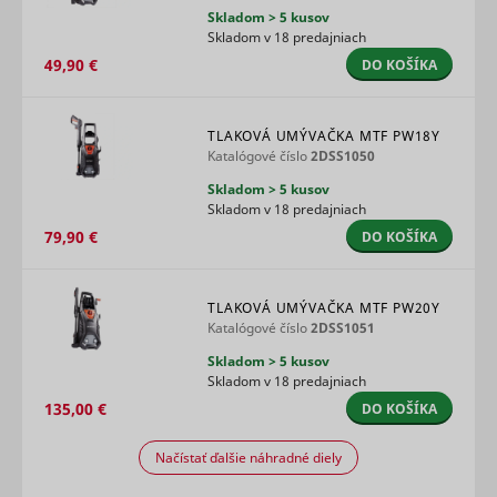
data on
Skladom > 5 kusov
Used by 
users'
Skladom v 18 predajniach
DoubleCli
behaviour
register 
on the
49,90 €
DO KOŠÍKA
_hjTLDTest
Hotjar
Relácia
report the
website.
website u
Used for
actions af
internal
viewing o
TLAKOVÁ UMÝVAČKA MTF PW18Y
analytics by
clicking o
Katalógové číslo
2DSS1050
the website
IDE
Google
the advert
operator.
Skladom > 5 kusov
ads with t
Used by the
purpose o
Skladom v 18 predajniach
social
measuring
networking
79,90 €
DO KOŠÍKA
efficacy o
service,
ad and to
_tt_enable_cookie
TikTok
TikTok, for
1 rok
present
tracking the
targeted 
TLAKOVÁ UMÝVAČKA MTF PW20Y
use of
the user.
Katalógové číslo
2DSS1051
embedded
Tracks if 
services.
Skladom > 5 kusov
user has 
Registers
Skladom v 18 predajniach
interest in
statistical
specific
135,00 €
data on
DO KOŠÍKA
products 
users'
events ac
behaviour
multiple
Načístať ďalšie náhradné diely
on the
_cltk
Microsoft
Relácia
websites 
website.
detects h