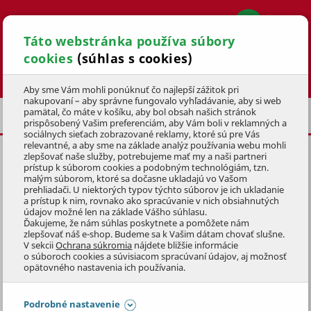
Táto webstránka používa súbory
cookies
(súhlas s cookies)
Hľadať
Aby sme Vám mohli ponúknuť čo najlepší zážitok pri
nakupovaní – aby správne fungovalo vyhľadávanie, aby si web
pamätal, čo máte v košíku, aby bol obsah našich stránok
PRÍSLUŠENSTVO
prispôsobený Vašim preferenciám, aby Vám boli v reklamných a
sociálnych sieťach zobrazované reklamy, ktoré sú pre Vás
relevantné, a aby sme na základe analýz používania webu mohli
zlepšovať naše služby, potrebujeme mať my a naši partneri
ADAPTÉR ZÁVIT - BAJONET
prístup k súborom cookies a podobným technológiám, tzn.
malým súborom, ktoré sa dočasne ukladajú vo Vašom
KÓD: 2DSZ2014
prehliadači. U niektorých typov týchto súborov je ich ukladanie
a prístup k nim, rovnako ako spracúvanie v nich obsiahnutých
údajov možné len na základe Vášho súhlasu.
Preskočiť sekciu
Ďakujeme, že nám súhlas poskytnete a pomôžete nám
zlepšovať náš e-shop. Budeme sa k Vašim dátam chovať slušne.
V sekcii
Ochrana súkromia
nájdete bližšie informácie
o súboroch cookies a súvisiacom spracúvaní údajov, aj možnosť
opätovného nastavenia ich používania.
Podrobné nastavenie