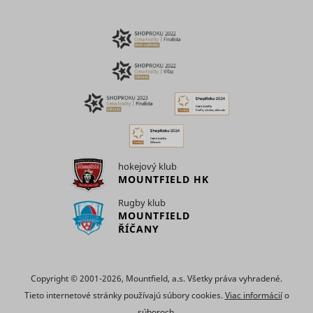
use of
embedde
services.
Collects d
on visitor
behaviour
multiple
websites, 
order to
present 
relevant
_uetsid
Microsoft
advertise
This also 
hokejový klub
the websit
MOUNTFIELD HK
limit the
number o
Rugby klub
times that
are shown
MOUNTFIELD
same
ŘÍČANY
advertise
Used to t
visitors o
multiple
Copyright © 2001-2026, Mountfield, a.s. Všetky práva vyhradené.
websites, 
Tieto internetové stránky používajú súbory cookies.
Viac informácií
o
order to
_uetvid
Microsoft
present
súboroch.