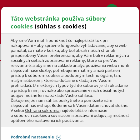
Táto webstránka používa súbory
cookies
(súhlas s cookies)
Hľadať
Aby sme Vám mohli ponúknuť čo najlepší zážitok pri
nakupovaní – aby správne fungovalo vyhľadávanie, aby si web
pamätal, čo máte v košíku, aby bol obsah našich stránok
AKU PROGRAM
GREENWORKS 40V
prispôsobený Vašim preferenciám, aby Vám boli v reklamných a
sociálnych sieťach zobrazované reklamy, ktoré sú pre Vás
relevantné, a aby sme na základe analýz používania webu mohli
zlepšovať naše služby, potrebujeme mať my a naši partneri
AKU RÝCHLONABÍJAČKA
prístup k súborom cookies a podobným technológiám, tzn.
GREENWORKS G40UC4 40V
malým súborom, ktoré sa dočasne ukladajú vo Vašom
prehliadači. U niektorých typov týchto súborov je ich ukladanie
a prístup k nim, rovnako ako spracúvanie v nich obsiahnutých
KÓD: 1AKZ2011
údajov možné len na základe Vášho súhlasu.
Ďakujeme, že nám súhlas poskytnete a pomôžete nám
zlepšovať náš e-shop. Budeme sa k Vašim dátam chovať slušne.
Preskočiť sekciu
V sekcii
Ochrana súkromia
nájdete bližšie informácie
o súboroch cookies a súvisiacom spracúvaní údajov, aj možnosť
opätovného nastavenia ich používania.
Podrobné nastavenie