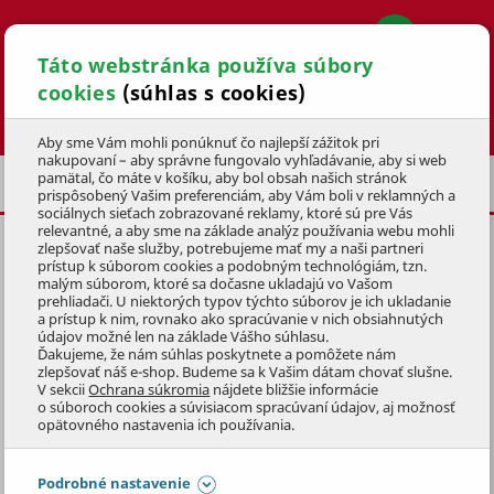
Táto webstránka používa súbory
cookies
(súhlas s cookies)
Hľadať
Aby sme Vám mohli ponúknuť čo najlepší zážitok pri
nakupovaní – aby správne fungovalo vyhľadávanie, aby si web
pamätal, čo máte v košíku, aby bol obsah našich stránok
BATÉRIE PRE ELEKTROBICYKLE
prispôsobený Vašim preferenciám, aby Vám boli v reklamných a
sociálnych sieťach zobrazované reklamy, ktoré sú pre Vás
relevantné, a aby sme na základe analýz používania webu mohli
zlepšovať naše služby, potrebujeme mať my a naši partneri
BATÉRIA PRE EBICYKLE RADU
prístup k súborom cookies a podobným technológiám, tzn.
7.1 (882
Wh)
malým súborom, ktoré sa dočasne ukladajú vo Vašom
prehliadači. U niektorých typov týchto súborov je ich ukladanie
a prístup k nim, rovnako ako spracúvanie v nich obsiahnutých
KÓD: 4KOZ6013
údajov možné len na základe Vášho súhlasu.
Ďakujeme, že nám súhlas poskytnete a pomôžete nám
zlepšovať náš e-shop. Budeme sa k Vašim dátam chovať slušne.
Preskočiť sekciu
DOPREDAJ
V sekcii
Ochrana súkromia
nájdete bližšie informácie
o súboroch cookies a súvisiacom spracúvaní údajov, aj možnosť
opätovného nastavenia ich používania.
Podrobné nastavenie