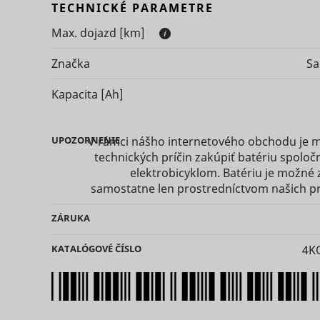
TECHNICKÉ PARAMETRE
Max. dojazd
[km]
eventStr
tt_appInfo
Značka
S
__cf_bm [x
Kapacita
[Ah]
cart_remi
hjViewpor
UPOZORNENIE
V rámci nášho internetového obchodu je 
cart_remi
technických príčin zakúpiť batériu spoločn
elektrobicyklom. Batériu je možné 
tt_pixel_s
samostatne len prostredníctvom našich pr
checkedSt
ZÁRUKA
lastVisite
KATALÓGOVÉ ČÍSLO
4K
tt_session