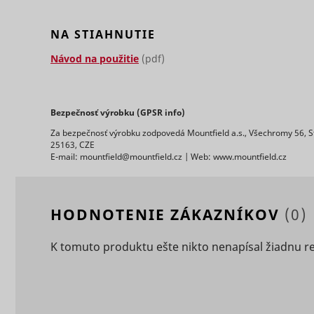
_clck
consent_m
NA STIAHNUTIE
Návod na použitie
(pdf)
Bezpečnosť výrobku (GPSR info)
Za bezpečnosť výrobku zodpovedá Mountfield a.s., Všechromy 56, S
_uetsid
25163, CZE
E-mail: mountfield@mountfield.cz | Web: www.mountfield.cz
HODNOTENIE ZÁKAZNÍKOV
(0)
_clsk [x2]
K tomuto produktu ešte nikto nenapísal žiadnu r
_uetsid_e
consent_p