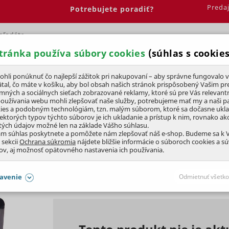
Preda
Potrebujete poradiť?
tránka používa súbory cookies
(súhlas s cookies
Spálňa
Jedáleň
Elektrobicykle
Vína
Pre deti
li ponúknuť čo najlepší zážitok pri nakupovaní – aby správne fungovalo v
tal, čo máte v košíku, aby bol obsah našich stránok prispôsobený Vašim pr
amných a sociálnych sieťach zobrazované reklamy, ktoré sú pre Vás relevant
používania webu mohli zlepšovať naše služby, potrebujeme mať my a naši pa
ies a podobným technológiám, tzn. malým súborom, ktoré sa dočasne ukl
iektorých typov týchto súborov je ich ukladanie a prístup k nim, rovnako a
tých údajov možné len na základe Vášho súhlasu.
KEL FOLD 1.1 (317
Wh)
ám súhlas poskytnete a pomôžete nám zlepšovať náš e-shop. Budeme sa k
 sekcii
Ochrana súkromia
nájdete bližšie informácie o súboroch cookies a s
ov, aj možnosť opätovného nastavenia ich používania.
Značka
Kapacita
avenie
Odmietnuť všetko
Samsung
8,8 Ah
SÚHLASY AJ S DETAILMI
aby naše stránky mohli fungovať
Vždy 