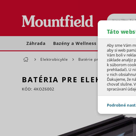
Hľadať
Táto webs
Záhrada
Bazény a Wellness
Dom a dielňa
Aby sme Vám moh
aby si web pamä
Vám boli v rekl
Elektrobicykle
Batérie pre elektrobicykle
základe analýz 
k súborom cook
prehliadači. U n
v nich obsiahnu
BATÉRIA PRE ELEKTROBICY
Ďakujeme, že n
chovať slušne. V
KÓD: 4KOZ6002
spracúvaní údaj
Preskočiť sekciu
Podrobné nast
JEDNOTLIVÉ 
Potrebné - 