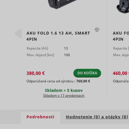
,
AKU FOLD 1.6 13
AH,
SMART
AKU FO
4PIN
4PIN
ts
persooEnv
uuid2
Kapacita [Ah]
13
Kapacita 
Max. dojazd [km]
100
Max. doja
persooSes
380,00 €
460,00 
OŠÍKA
DO KOŠÍKA
00 €
Odporúčaná cena od výrobcu :
760,00 €
Odporúčan
persooVid
hjActiveV
Skladom > 5 kusov
test_cooki
Skladom v 17 predajniach
XANDR_P
daktelaWe
Podrobnosti
Hodnotenie (0) a otázky (0)