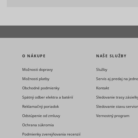
_ga
_uetvid
O NÁKUPE
NAŠE SLUŽBY
Možnosti dopravy
Služby
consent_st
Možnosti platby
Servis aj predaj na jed
Obchodné podmienky
Kontakt
_uetvid_e
Spätný odber elektra a batérií
Sledovanie trasy zásielk
Reklamačný poriadok
Sledovanie stavu servis
Odstúpenie od zmluvy
Vernostný program
_ga_#
cookiebot
Ochrana súkromia
Podmienky zverejňovania recenzií