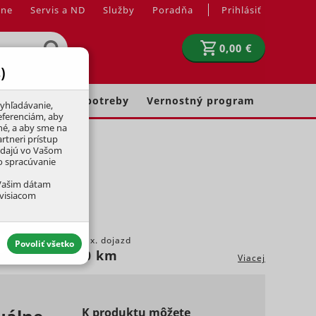
jne
Servis a ND
Služby
Poradňa
Prihlásiť
0,00 €
)
Chovateľské potreby
Vernostný program
yhľadávanie,
eferenciám, aby
né, a aby sme na
rtneri prístup
adajú vo Vašom
ko spracúvanie
 Vašim dátam
úvisiacom
Max. dojazd
Povoliť všetko
60 km
Viacej
aktívny
K produktu môžete