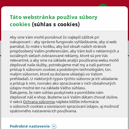
Táto webstránka používa súbory
cookies
(súhlas s cookies)
Hľadať
Aby sme Vám mohli ponúknuť čo najlepší zážitok pri
nakupovaní – aby správne fungovalo vyhľadávanie, aby si web
pamätal, čo máte v košíku, aby bol obsah našich stránok
BAZÉNOVÉ FÓLIE
FÓLIE IBIZA
prispôsobený Vašim preferenciám, aby Vám boli v reklamných a
sociálnych sieťach zobrazované reklamy, ktoré sú pre Vás
relevantné, a aby sme na základe analýz používania webu mohli
zlepšovať naše služby, potrebujeme mať my a naši partneri
BAZÉNOVÁ FÓLIA IBIZA
prístup k súborom cookies a podobným technológiám, tzn.
ATLANTIS 1,2/3,2X6M
malým súborom, ktoré sa dočasne ukladajú vo Vašom
prehliadači. U niektorých typov týchto súborov je ich ukladanie
a prístup k nim, rovnako ako spracúvanie v nich obsiahnutých
KÓD: 3BZP1080
údajov možné len na základe Vášho súhlasu.
Ďakujeme, že nám súhlas poskytnete a pomôžete nám
zlepšovať náš e-shop. Budeme sa k Vašim dátam chovať slušne.
Preskočiť sekciu
V sekcii
Ochrana súkromia
nájdete bližšie informácie
o súboroch cookies a súvisiacom spracúvaní údajov, aj možnosť
opätovného nastavenia ich používania.
Podrobné nastavenie