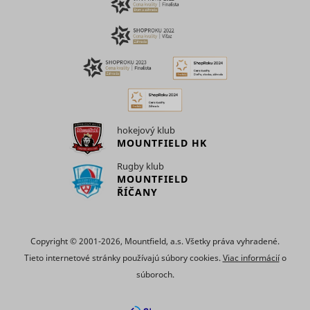
use of
embedde
services.
Collects d
on visitor
behaviour
multiple
websites, 
order to
present 
hokejový klub
relevant
_uetsid
Microsoft
advertise
MOUNTFIELD HK
This also 
the websit
Rugby klub
limit the
MOUNTFIELD
number o
ŘÍČANY
times that
are shown
same
advertise
Copyright © 2001-2026, Mountfield, a.s. Všetky práva vyhradené.
Used to t
Tieto internetové stránky používajú súbory cookies.
Viac informácií
o
visitors o
multiple
súboroch.
websites, 
order to
_uetvid
Microsoft
present