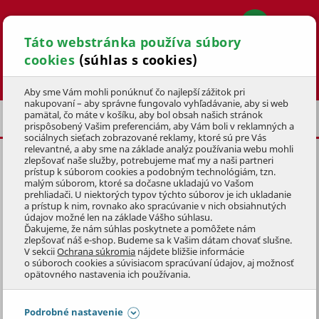
Táto webstránka používa súbory
cookies
(súhlas s cookies)
Hľadať
Aby sme Vám mohli ponúknuť čo najlepší zážitok pri
nakupovaní – aby správne fungovalo vyhľadávanie, aby si web
pamätal, čo máte v košíku, aby bol obsah našich stránok
BAZÉNOVÉ FÓLIE
FÓLIE IBIZA
prispôsobený Vašim preferenciám, aby Vám boli v reklamných a
sociálnych sieťach zobrazované reklamy, ktoré sú pre Vás
relevantné, a aby sme na základe analýz používania webu mohli
zlepšovať naše služby, potrebujeme mať my a naši partneri
BAZÉNOVÁ FÓLIA IBIZA BLUE
prístup k súborom cookies a podobným technológiám, tzn.
1,5/3,2X6M
malým súborom, ktoré sa dočasne ukladajú vo Vašom
prehliadači. U niektorých typov týchto súborov je ich ukladanie
a prístup k nim, rovnako ako spracúvanie v nich obsiahnutých
KÓD: 3BZP1096
údajov možné len na základe Vášho súhlasu.
Ďakujeme, že nám súhlas poskytnete a pomôžete nám
zlepšovať náš e-shop. Budeme sa k Vašim dátam chovať slušne.
Preskočiť sekciu
DOPRAVA ZADARMO
V sekcii
Ochrana súkromia
nájdete bližšie informácie
o súboroch cookies a súvisiacom spracúvaní údajov, aj možnosť
opätovného nastavenia ich používania.
Podrobné nastavenie