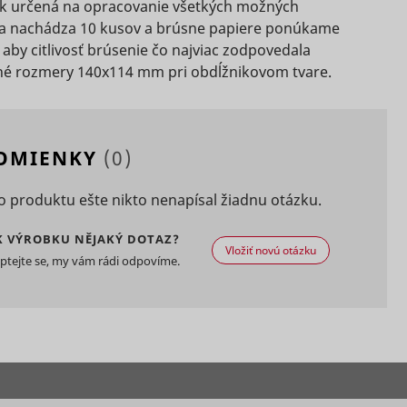
s used
k určená na opracovanie všetkých možných
on
eted
e sa nachádza 10 kusov a brúsne papiere ponúkame
aby citlivosť brúsenie čo najviac zodpovedala
s a
né rozmery 140x114 mm pri obdĺžnikovom tvare.
 of
D that
.
s a
Súbor
Súbor
Súbor
g
HTTP
Relácia
HTTP
3 mesiacov
HTTP
e
vice.
POMIENKY
(0)
cookie
cookie
cookie
s used
Súbor
eted
Relácia
HTTP
 produktu ešte nikto nenapísal žiadnu otázku.
e
cookie
kie
K VÝROBKU NĚJAKÝ DOTAZ?
Súbor
s data
Vložiť novú otázku
Miestne
2 rokov
HTTP
ptejte se, my vám rádi odpovíme.
Súbor
sitor.
e
obá
úložisko
cookie
HTTP
Súbor
HTML
y
cookie
ion is
3 mesiacov
HTTP
cookie
ity
Miestne
Dlhodobá
úložisko
sement
HTML
e.