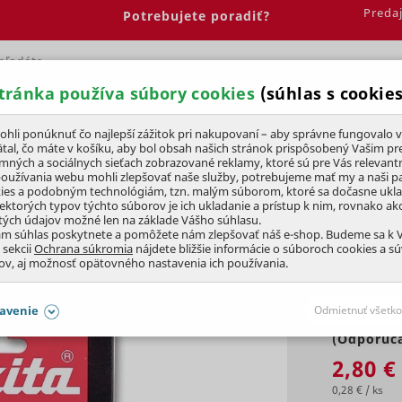
Preda
Potrebujete poradiť?
tránka používa súbory cookies
(súhlas s cookies
Spálňa
Jedáleň
Elektrobicykle
Vína
Pre deti
li ponúknuť čo najlepší zážitok pri nakupovaní – aby správne fungovalo v
tal, čo máte v košíku, aby bol obsah našich stránok prispôsobený Vašim pr
amných a sociálnych sieťach zobrazované reklamy, ktoré sú pre Vás relevant
ie
používania webu mohli zlepšovať naše služby, potrebujeme mať my a naši pa
ies a podobným technológiám, tzn. malým súborom, ktoré sa dočasne ukl
iektorých typov týchto súborov je ich ukladanie a prístup k nim, rovnako a
tých údajov možné len na základe Vášho súhlasu.
180, BALENIE
10 ks
ám súhlas poskytnete a pomôžete nám zlepšovať náš e-shop. Budeme sa k
 sekcii
Ochrana súkromia
nájdete bližšie informácie o súboroch cookies a s
ov, aj možnosť opätovného nastavenia ich používania.
avenie
Odmietnuť všetko
(Odporúča
SÚHLASY AJ S DETAILMI
2,80 €
0,28 € / ks
aby naše stránky mohli fungovať
Vždy 