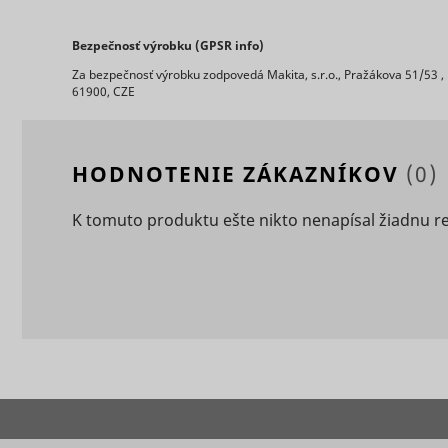
Bezpečnosť výrobku (GPSR info)
Za bezpečnosť výrobku zodpovedá Makita, s.r.o., Pražákova 51/53 ,
61900, CZE
ts
persooEnv
uuid2
HODNOTENIE ZÁKAZNÍKOV
(0)
persooSes
K tomuto produktu ešte nikto nenapísal žiadnu r
persooVid
hjActiveV
test_cooki
XANDR_P
daktelaWe