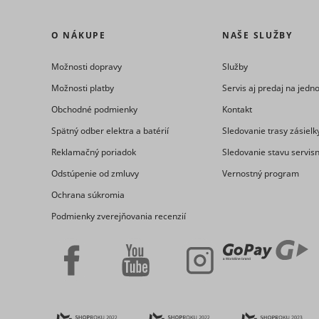
O NÁKUPE
NAŠE SLUŽBY
eventStr
tt_appInfo
Možnosti dopravy
Služby
__cf_bm [x
Možnosti platby
Servis aj predaj na jed
cart_remi
Obchodné podmienky
Kontakt
hjViewpor
Spätný odber elektra a batérií
Sledovanie trasy zásielk
cart_remi
Reklamačný poriadok
Sledovanie stavu servis
Odstúpenie od zmluvy
Vernostný program
tt_pixel_s
checkedSt
Ochrana súkromia
Podmienky zverejňovania recenzií
lastVisite
tt_session