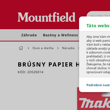
Hľadať
Táto webs
Záhrada
Bazény a Wellness
Dom a dielňa
Aby sme Vám moh
aby si web pamä
Vám boli v rekl
Dom a dielňa
Náradie
Dielenské nárad
základe analýz 
k súborom cook
prehliadači. U n
v nich obsiahnu
BRÚSNY PAPIER HRUBOSŤ 
Ďakujeme, že n
chovať slušne. V
KÓD: 2DSZ6014
spracúvaní údaj
Preskočiť sekciu
Podrobné nast
JEDNOTLIVÉ 
Potrebné - 