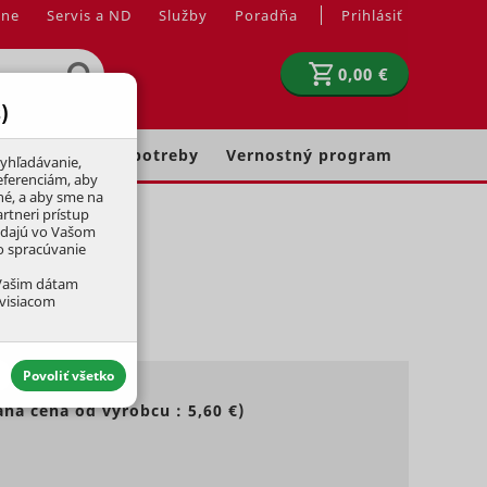
jne
Servis a ND
Služby
Poradňa
Prihlásiť
0,00 €
)
Chovateľské potreby
Vernostný program
yhľadávanie,
eferenciám, aby
né, a aby sme na
rtneri prístup
adajú vo Vašom
ko spracúvanie
 Vašim dátam
úvisiacom
Povoliť všetko
ná cena od výrobcu :
5,60 €
)
aktívny