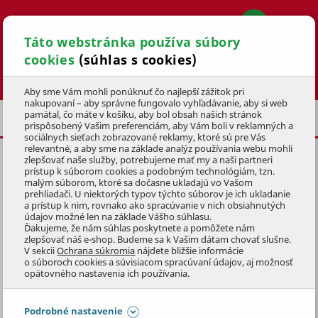
Táto webstránka používa súbory
cookies
(súhlas s cookies)
Hľadať
Aby sme Vám mohli ponúknuť čo najlepší zážitok pri
nakupovaní – aby správne fungovalo vyhľadávanie, aby si web
pamätal, čo máte v košíku, aby bol obsah našich stránok
ELEKTRICKÉ
prispôsobený Vašim preferenciám, aby Vám boli v reklamných a
sociálnych sieťach zobrazované reklamy, ktoré sú pre Vás
relevantné, a aby sme na základe analýz používania webu mohli
zlepšovať naše služby, potrebujeme mať my a naši partneri
BÚRACIE KLADIVO MTF 1050W
prístup k súborom cookies a podobným technológiám, tzn.
malým súborom, ktoré sa dočasne ukladajú vo Vašom
KÓD: 2DSS6045
prehliadači. U niektorých typov týchto súborov je ich ukladanie
a prístup k nim, rovnako ako spracúvanie v nich obsiahnutých
údajov možné len na základe Vášho súhlasu.
Preskočiť sekciu
Ďakujeme, že nám súhlas poskytnete a pomôžete nám
zlepšovať náš e-shop. Budeme sa k Vašim dátam chovať slušne.
V sekcii
Ochrana súkromia
nájdete bližšie informácie
o súboroch cookies a súvisiacom spracúvaní údajov, aj možnosť
opätovného nastavenia ich používania.
Podrobné nastavenie