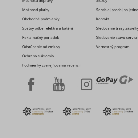
Možnosti dopravy
Služby
Možnosti platby
Servis aj predaj na jed
Obchodné podmienky
Kontakt
Spätný odber elektra a batérií
Sledovanie trasy zásielk
_ga
_uetvid
Reklamačný poriadok
Sledovanie stavu servis
Odstúpenie od zmluvy
Vernostný program
Ochrana súkromia
Podmienky zverejňovania recenzií
consent_st
_uetvid_e
_ga_#
cookiebot