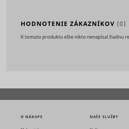
_clck
consent_m
HODNOTENIE ZÁKAZNÍKOV
(0)
K tomuto produktu ešte nikto nenapísal žiadnu r
_uetsid
_clsk [x2]
_uetsid_e
O NÁKUPE
NAŠE SLUŽBY
consent_p