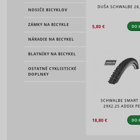
DUŠA SCHWALBE 28,
NOSIČE BICYKLOV
eventStr
ZÁMKY NA BICYKLE
tt_appInfo
5,80 €
DO 
__cf_bm [x
NÁRADIE NA BICYKEL
cart_remi
BLATNÍKY NA BICYKEL
hjViewpor
cart_remi
OSTATNÉ CYKLISTICKÉ
DOPLNKY
tt_pixel_s
checkedSt
SCHWALBE SMART
29X2.25 ADDIX PE
lastVisite
18,80 €
DO 
tt_session