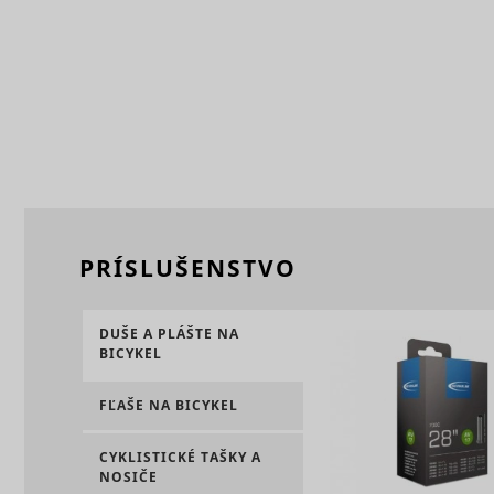
ts
persooEnv
uuid2
persooSes
PRÍSLUŠENSTVO
persooVid
hjActiveV
DUŠE A PLÁŠTE NA
test_cooki
BICYKEL
XANDR_P
FĽAŠE NA BICYKEL
daktelaWe
CYKLISTICKÉ TAŠKY A
NOSIČE