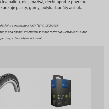
s used
kvapalinu, olej, mazivá, decht apod. z povrchu
on
eted
kodzuje plasty, gumy, polykarbonáty ani lak.
s a
 of
D that
.
ópskeho parlamentu a Rady (ES) č. 1272/2008:
s a
Súbor
Súbor
Súbor
 je pod tlakom: Pri zahriatí sa môže roztrhnúť. Dráždi kožu. Môže
g
HTTP
Relácia
HTTP
3 mesiacov
HTTP
rganizmy, s dlhodobými účinkami.
e
vice.
cookie
cookie
cookie
s used
Súbor
eted
Relácia
HTTP
e
cookie
kie
Súbor
s data
Miestne
2 rokov
HTTP
Súbor
sitor.
e
obá
úložisko
cookie
HTTP
Súbor
HTML
y
cookie
ion is
3 mesiacov
HTTP
cookie
ity
Miestne
Dlhodobá
úložisko
sement
HTML
e.