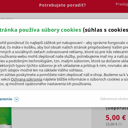
Preda
Potrebujete poradiť?
tránka používa súbory cookies
(súhlas s cookies
Spálňa
Jedáleň
Elektrobicykle
Vína
Pre deti
li ponúknuť čo najlepší zážitok pri nakupovaní – aby správne fungovalo v
tal, čo máte v košíku, aby bol obsah našich stránok prispôsobený Vašim pr
amných a sociálnych sieťach zobrazované reklamy, ktoré sú pre Vás relevant
etika
používania webu mohli zlepšovať naše služby, potrebujeme mať my a naši pa
ies a podobným technológiám, tzn. malým súborom, ktoré sa dočasne ukl
iektorých typov týchto súborov je ich ukladanie a prístup k nim, rovnako a
tých údajov možné len na základe Vášho súhlasu.
0ml,
SPREJ
ám súhlas poskytnete a pomôžete nám zlepšovať náš e-shop. Budeme sa k
 sekcii
Ochrana súkromia
nájdete bližšie informácie o súboroch cookies a s
ov, aj možnosť opätovného nastavenia ich používania.
avenie
Odmietnuť všetko
(Odporúča
SÚHLASY AJ S DETAILMI
5,00 €
25,00 € / l
aby naše stránky mohli fungovať
Vždy 