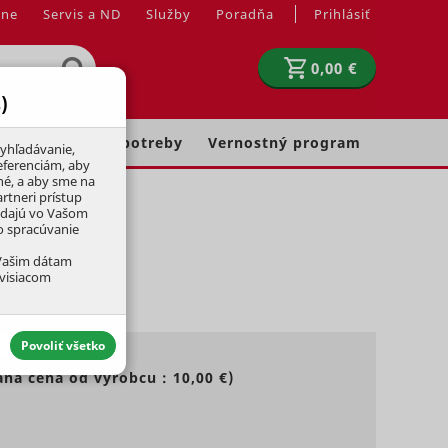
jne
Servis a ND
Služby
Poradňa
Prihlásiť
0,00 €
)
Chovateľské potreby
Vernostný program
yhľadávanie,
eferenciám, aby
né, a aby sme na
rtneri prístup
adajú vo Vašom
ko spracúvanie
 Vašim dátam
úvisiacom
Povoliť všetko
ná cena od výrobcu :
10,00 €
)
aktívny