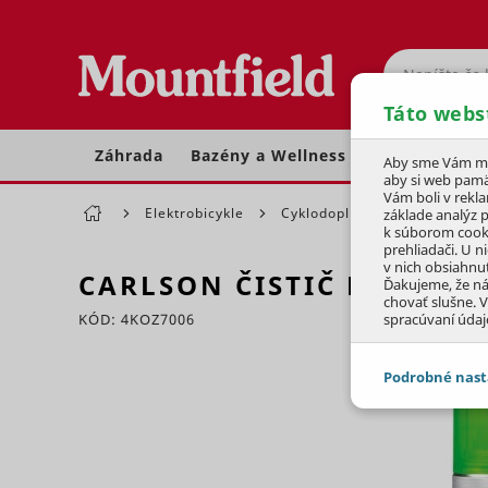
Hľadať
Táto webs
Záhrada
Bazény a Wellness
Dom a dielňa
Aby sme Vám moh
aby si web pamä
Vám boli v rekl
Elektrobicykle
Cyklodoplnky
Cyklokozm
základe analýz 
k súborom cook
prehliadači. U n
v nich obsiahnu
CARLSON ČISTIČ BŔZD
20
Ďakujeme, že n
chovať slušne. V
KÓD: 4KOZ7006
spracúvaní údaj
Preskočiť sekciu
Podrobné nast
JEDNOTLIVÉ 
Potrebné - 