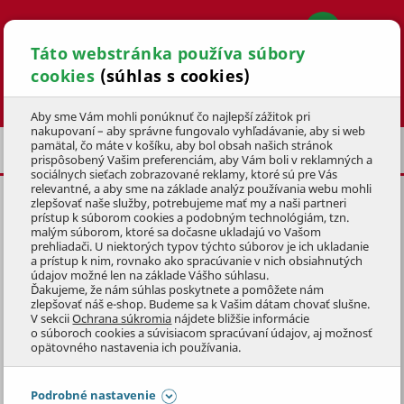
Táto webstránka používa súbory
cookies
(súhlas s cookies)
Hľadať
Aby sme Vám mohli ponúknuť čo najlepší zážitok pri
nakupovaní – aby správne fungovalo vyhľadávanie, aby si web
pamätal, čo máte v košíku, aby bol obsah našich stránok
OCHRANNÉ PRÍPRAVKY
prispôsobený Vašim preferenciám, aby Vám boli v reklamných a
sociálnych sieťach zobrazované reklamy, ktoré sú pre Vás
relevantné, a aby sme na základe analýz používania webu mohli
zlepšovať naše služby, potrebujeme mať my a naši partneri
ČISTIČ NA DREVENÝ NÁBYTOK
prístup k súborom cookies a podobným technológiám, tzn.
0,5l
malým súborom, ktoré sa dočasne ukladajú vo Vašom
prehliadači. U niektorých typov týchto súborov je ich ukladanie
a prístup k nim, rovnako ako spracúvanie v nich obsiahnutých
KÓD: 2NAZ0139
údajov možné len na základe Vášho súhlasu.
Ďakujeme, že nám súhlas poskytnete a pomôžete nám
zlepšovať náš e-shop. Budeme sa k Vašim dátam chovať slušne.
Preskočiť sekciu
V sekcii
Ochrana súkromia
nájdete bližšie informácie
o súboroch cookies a súvisiacom spracúvaní údajov, aj možnosť
opätovného nastavenia ich používania.
Podrobné nastavenie