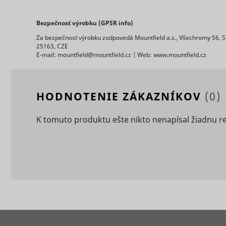
Bezpečnosť výrobku (GPSR info)
Za bezpečnosť výrobku zodpovedá Mountfield a.s., Všechromy 56, S
25163, CZE
E-mail: mountfield@mountfield.cz | Web: www.mountfield.cz
ts
persooEnv
uuid2
HODNOTENIE ZÁKAZNÍKOV
(0)
persooSes
K tomuto produktu ešte nikto nenapísal žiadnu r
persooVid
hjActiveV
test_cooki
XANDR_P
daktelaWe