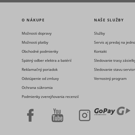
eventStr
O NÁKUPE
NAŠE SLUŽBY
tt_appInfo
Možnosti dopravy
Služby
__cf_bm [x
cart_remi
Možnosti platby
Servis aj predaj na jed
Obchodné podmienky
Kontakt
hjViewpor
Spätný odber elektra a batérií
Sledovanie trasy zásielk
cart_remi
Reklamačný poriadok
Sledovanie stavu servis
Odstúpenie od zmluvy
Vernostný program
tt_pixel_s
checkedSt
Ochrana súkromia
Podmienky zverejňovania recenzií
lastVisite
tt_session