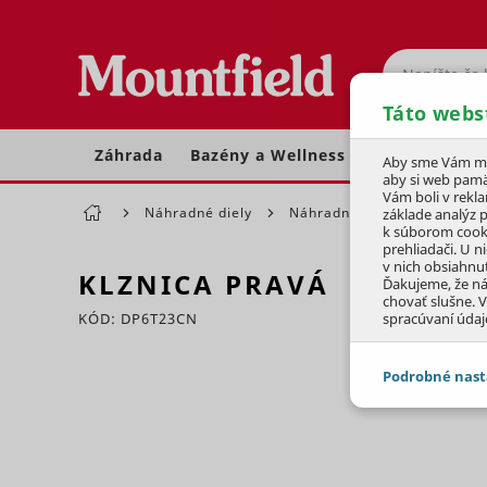
Hľadať
Táto webs
Záhrada
Bazény a Wellness
Dom a dielňa
Aby sme Vám moh
aby si web pamä
Vám boli v rekl
Náhradné diely
Náhradné diely pre štiepačk
základe analýz 
k súborom cook
prehliadači. U n
v nich obsiahnu
KLZNICA PRAVÁ
Ďakujeme, že n
chovať slušne. V
KÓD: DP6T23CN
spracúvaní údaj
Preskočiť sekciu
Podrobné nast
JEDNOTLIVÉ 
Potrebné - 