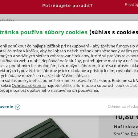
Preda
Potrebujete poradiť?
tránka používa súbory cookies
(súhlas s cookies
Spálňa
Jedáleň
Elektrobicykle
Vína
Pre deti
li ponúknuť čo najlepší zážitok pri nakupovaní – aby správne fungovalo v
tal, čo máte v košíku, aby bol obsah našich stránok prispôsobený Vašim pr
amných a sociálnych sieťach zobrazované reklamy, ktoré sú pre Vás relevant
y dreva a kotúčové píly
používania webu mohli zlepšovať naše služby, potrebujeme mať my a naši pa
ies a podobným technológiám, tzn. malým súborom, ktoré sa dočasne ukl
iektorých typov týchto súborov je ich ukladanie a prístup k nim, rovnako a
tých údajov možné len na základe Vášho súhlasu.
ám súhlas poskytnete a pomôžete nám zlepšovať náš e-shop. Budeme sa k
 sekcii
Ochrana súkromia
nájdete bližšie informácie o súboroch cookies a s
ov, aj možnosť opätovného nastavenia ich používania.
KLUBOVÁ CENA
avenie
Odmietnuť všetko
10,80 
SÚHLASY AJ S DETAILMI
Naši zákaz
Stačí sa
Pri
aby naše stránky mohli fungovať
Vždy 