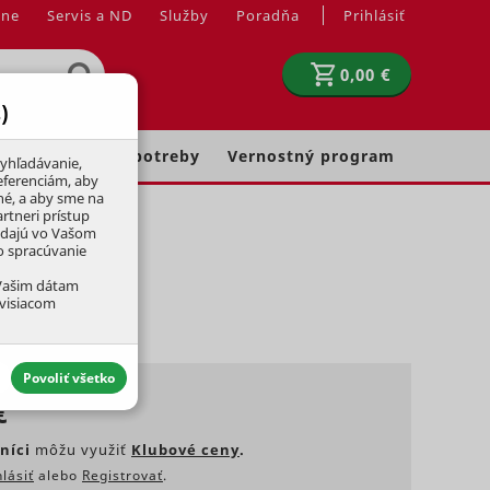
jne
Servis a ND
Služby
Poradňa
Prihlásiť
0,00 €
)
Chovateľské potreby
Vernostný program
yhľadávanie,
eferenciám, aby
né, a aby sme na
rtneri prístup
adajú vo Vašom
ko spracúvanie
 Vašim dátam
úvisiacom
Povoliť všetko
€
níci
môžu využiť
Klubové ceny
.
hlásiť
alebo
Registrovať
.
aktívny