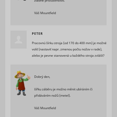
žiadne príslušenstvo.
marketin
agencies 
structure
Váš Mountfield
understa
their targ
groups to
enable
PETER
customis
online
Pracovnú šírku stroja (od 170 do 400 mm) je možné
advertisin
Collects
voliť (nastaviť napr. zmenou počtu nožov v rade),
informati
alebo je pevne stanovená u každého stroja zvlášť?
user beha
on multipl
websites. 
__rtbh.lid
RTB House
informatio
used in or
Dobrý den,
optimize 
relevance
advertise
šířku záběru je možno měnit ubíráním či
on the web
přidáváním nožů (metel).
Collects
informati
user beha
Váš Mountfield
on multipl
websites. 