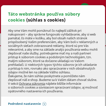
Táto webstránka používa súbory
cookies
(súhlas s cookies)
Hľadať
Aby sme Vám mohli ponúknuť čo najlepší zážitok pri
nakupovaní – aby správne fungovalo vyhľadávanie, aby si web
pamätal, čo máte v košíku, aby bol obsah našich stránok
KULTIVÁTORY
JEDNOÚČELOVÉ
prispôsobený Vašim preferenciám, aby Vám boli v reklamných a
sociálnych sieťach zobrazované reklamy, ktoré sú pre Vás
relevantné, a aby sme na základe analýz používania webu mohli
zlepšovať naše služby, potrebujeme mať my a naši partneri
ELEKTRICKÝ KULTIVÁTOR FEM
prístup k súborom cookies a podobným technológiám, tzn.
1500
malým súborom, ktoré sa dočasne ukladajú vo Vašom
prehliadači. U niektorých typov týchto súborov je ich ukladanie
a prístup k nim, rovnako ako spracúvanie v nich obsiahnutých
KÓD: 1ZST8005
údajov možné len na základe Vášho súhlasu.
Ďakujeme, že nám súhlas poskytnete a pomôžete nám
zlepšovať náš e-shop. Budeme sa k Vašim dátam chovať slušne.
Preskočiť sekciu
KLUBOVÁ CENA
V sekcii
Ochrana súkromia
nájdete bližšie informácie
o súboroch cookies a súvisiacom spracúvaní údajov, aj možnosť
opätovného nastavenia ich používania.
Podrobné nastavenie