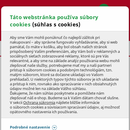
Táto webstránka používa súbory
cookies
(súhlas s cookies)
Hľadať
Aby sme Vám mohli ponúknuť čo najlepší zážitok pri
nakupovaní – aby správne fungovalo vyhľadávanie, aby si web
pamätal, čo máte v košíku, aby bol obsah našich stránok
RUČNÉ NÁRADIE
GOLA SADY
prispôsobený Vašim preferenciám, aby Vám boli v reklamných a
sociálnych sieťach zobrazované reklamy, ktoré sú pre Vás
relevantné, a aby sme na základe analýz používania webu mohli
zlepšovať naše služby, potrebujeme mať my a naši partneri
GOLA SADA MALÁ (33/38KS)
prístup k súborom cookies a podobným technológiám, tzn.
malým súborom, ktoré sa dočasne ukladajú vo Vašom
KÓD: 2DSS5019
prehliadači. U niektorých typov týchto súborov je ich ukladanie
a prístup k nim, rovnako ako spracúvanie v nich obsiahnutých
údajov možné len na základe Vášho súhlasu.
Preskočiť sekciu
Ďakujeme, že nám súhlas poskytnete a pomôžete nám
zlepšovať náš e-shop. Budeme sa k Vašim dátam chovať slušne.
V sekcii
Ochrana súkromia
nájdete bližšie informácie
o súboroch cookies a súvisiacom spracúvaní údajov, aj možnosť
opätovného nastavenia ich používania.
Podrobné nastavenie