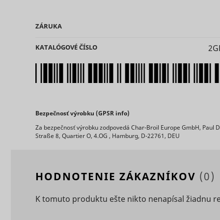
ZÁRUKA
KATALÓGOVÉ ČÍSLO
2G
ts
persooEnv
uuid2
persooSes
Bezpečnosť výrobku (GPSR info)
Za bezpečnosť výrobku zodpovedá Char-Broil Europe GmbH, Paul 
Straße 8, Quartier O, 4.OG , Hamburg, D-22761, DEU
persooVid
hjActiveV
test_cooki
XANDR_P
HODNOTENIE ZÁKAZNÍKOV
(0)
daktelaWe
K tomuto produktu ešte nikto nenapísal žiadnu r