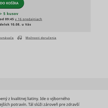
 DO KOŠÍKA
 umožňujú
webových
> 5 kusov
od 09:45
v 16 predajniach
i, ako
lna
nia
delok 10.08. u Vás
Typ
ácie, ktoré
ania
álna
eferovaný
rovnávača
Možnosti doručenia
Typ
ových
ovania
Maximálna
ednotlivých
Súbor
doba
Typ
HTTP
skladovania
cookie
Maximálna
doba
Typ
ith
skladovania
s a
Sledovač
D that
n
pixelov
Súbor
s a
te.
Súbor
Súbor
HTTP
ený z kvalitnej liatiny. Ide o výborného
g
s
1 rok
HTTP
3 mesiacov
HTTP
cookie
vice.
ších potravín. Tál slúži zároveň pre zdravší
cookie
cookie