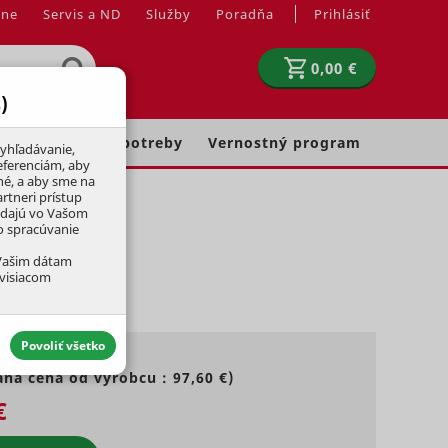
jne
Servis a ND
Služby
Poradňa
Prihlásiť
0,00 €
)
Chovateľské potreby
Vernostný program
yhľadávanie,
eferenciám, aby
né, a aby sme na
rtneri prístup
adajú vo Vašom
ko spracúvanie
 Vašim dátam
úvisiacom
Povoliť všetko
ná cena od výrobcu :
97,60 €
)
€
aktívny