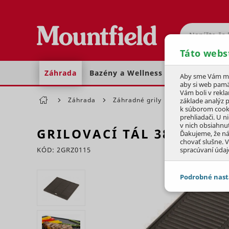
Hľadať
Táto webs
Záhrada
Bazény a Wellness
Dom a dielňa
Aby sme Vám moh
aby si web pamä
Vám boli v rekl
Záhrada
Záhradné grily
Príslušenstvo
základe analýz 
k súborom cook
prehliadači. U n
v nich obsiahnu
GRILOVACÍ TÁL
38x39x1,5
Ďakujeme, že n
chovať slušne. V
KÓD: 2GRZ0115
spracúvaní údaj
Preskočiť sekciu
Podrobné nast
JEDNOTLIVÉ 
Potrebné - 