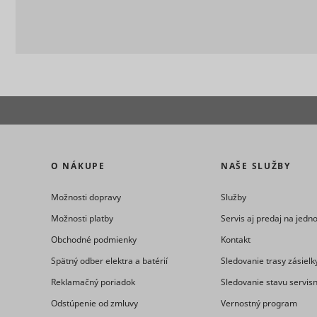
eventStr
tt_appInfo
__cf_bm [x
cart_remi
hjViewpor
cart_remi
O NÁKUPE
NAŠE SLUŽBY
tt_pixel_s
checkedSt
Možnosti dopravy
Služby
Možnosti platby
Servis aj predaj na jed
Obchodné podmienky
Kontakt
lastVisite
Spätný odber elektra a batérií
Sledovanie trasy zásielk
Reklamačný poriadok
Sledovanie stavu servis
Odstúpenie od zmluvy
Vernostný program
tt_session