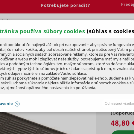
Preda
Potrebujete poradiť?
tránka používa súbory cookies
(súhlas s cookies
Spálňa
Jedáleň
Elektrobicykle
Vína
Pre deti
li ponúknuť čo najlepší zážitok pri nakupovaní – aby správne fungovalo v
tal, čo máte v košíku, aby bol obsah našich stránok prispôsobený Vašim pr
amných a sociálnych sieťach zobrazované reklamy, ktoré sú pre Vás relevant
Grilovacie rošty
používania webu mohli zlepšovať naše služby, potrebujeme mať my a naši pa
ies a podobným technológiám, tzn. malým súborom, ktoré sa dočasne ukl
iektorých typov týchto súborov je ich ukladanie a prístup k nim, rovnako a
tých údajov možné len na základe Vášho súhlasu.
 cm
UNIVERZÁLNY
ám súhlas poskytnete a pomôžete nám zlepšovať náš e-shop. Budeme sa k
 sekcii
Ochrana súkromia
nájdete bližšie informácie o súboroch cookies a s
ov, aj možnosť opätovného nastavenia ich používania.
avenie
Odmietnuť všetko
(Odporúča
SÚHLASY AJ S DETAILMI
48,80 
aby naše stránky mohli fungovať
Vždy 