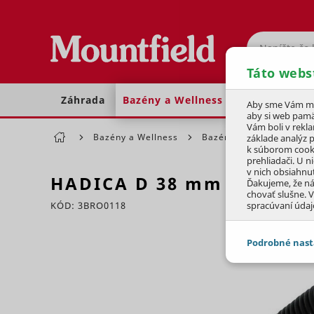
Hľadať
Táto webs
Záhrada
Bazény a Wellness
Dom a dielňa
Aby sme Vám moh
aby si web pamä
Vám boli v rekl
Bazény a Wellness
Bazénové filtrácie
P
základe analýz 
k súborom cook
prehliadači. U n
v nich obsiahnu
HADICA D
38 mm
Á
1m
- 
Ďakujeme, že n
chovať slušne. V
KÓD: 3BRO0118
spracúvaní údaj
Preskočiť sekciu
Podrobné nast
JEDNOTLIVÉ 
Potrebné - 