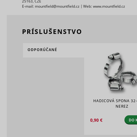
25163, CZE
E-mail: mountfield@mountfield.cz | Web: www.mountfield.cz
eventStr
tt_appInfo
PRÍSLUŠENSTVO
__cf_bm [x
cart_remi
ODPORÚČANÉ
hjViewpor
cart_remi
tt_pixel_s
checkedSt
HADICOVÁ SPONA
32
lastVisite
NEREZ
0,90 €
DO 
tt_session