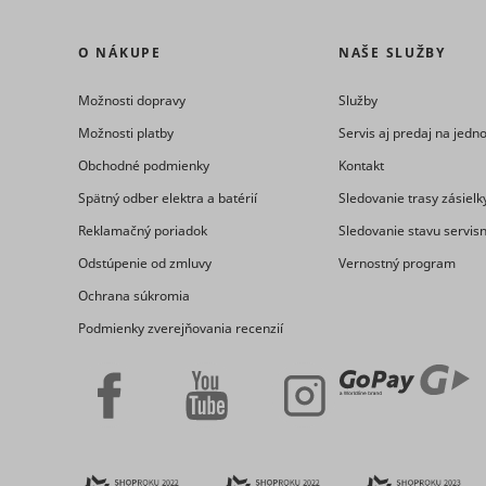
O NÁKUPE
NAŠE SLUŽBY
Možnosti dopravy
Služby
_ga
_uetvid
Možnosti platby
Servis aj predaj na jed
Obchodné podmienky
Kontakt
Spätný odber elektra a batérií
Sledovanie trasy zásielk
Reklamačný poriadok
Sledovanie stavu servis
consent_st
Odstúpenie od zmluvy
Vernostný program
Ochrana súkromia
_uetvid_e
Podmienky zverejňovania recenzií
_ga_#
cookiebot