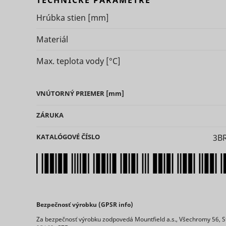
TECHNICKÉ PARAMETRE
Hrúbka stien
[mm]
Materiál
Max. teplota vody
[°C]
ts
persooEnv
uuid2
VNÚTORNÝ PRIEMER
[mm]
persooSes
ZÁRUKA
KATALÓGOVÉ ČÍSLO
3B
persooVid
hjActiveV
test_cooki
XANDR_P
daktelaWe
Bezpečnosť výrobku (GPSR info)
Za bezpečnosť výrobku zodpovedá Mountfield a.s., Všechromy 56, S