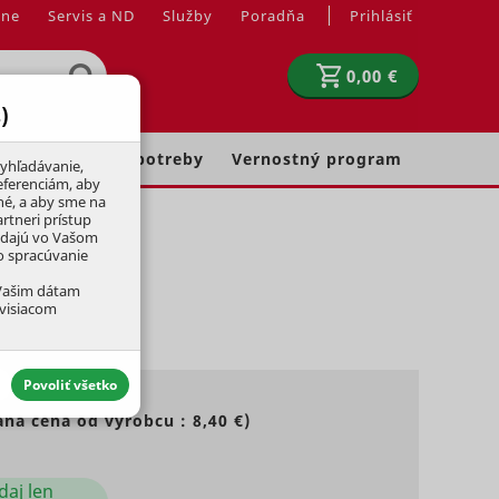
jne
Servis a ND
Služby
Poradňa
Prihlásiť
0,00 €
)
Chovateľské potreby
Vernostný program
yhľadávanie,
eferenciám, aby
né, a aby sme na
rtneri prístup
adajú vo Vašom
ko spracúvanie
 Vašim dátam
úvisiacom
Povoliť všetko
ná cena od výrobcu :
8,40 €
)
aktívny
daj len