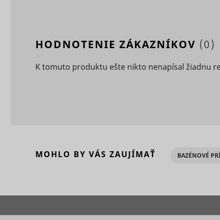
_clck
consent_m
HODNOTENIE ZÁKAZNÍKOV
(0)
K tomuto produktu ešte nikto nenapísal žiadnu r
_uetsid
MOHLO BY VÁS ZAUJÍMAŤ
_clsk [x2]
BAZÉNOVÉ PR
_uetsid_e
consent_p