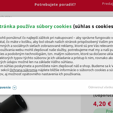
Preda
Potrebujete poradiť?
tránka používa súbory cookies
(súhlas s cookies
Spálňa
Jedáleň
Elektrobicykle
Vína
Pre deti
li ponúknuť čo najlepší zážitok pri nakupovaní – aby správne fungovalo v
tal, čo máte v košíku, aby bol obsah našich stránok prispôsobený Vašim pr
amných a sociálnych sieťach zobrazované reklamy, ktoré sú pre Vás relevant
ríslušenstvo
používania webu mohli zlepšovať naše služby, potrebujeme mať my a naši pa
ies a podobným technológiám, tzn. malým súborom, ktoré sa dočasne ukl
iektorých typov týchto súborov je ich ukladanie a prístup k nim, rovnako a
tých údajov možné len na základe Vášho súhlasu.
ČIERNA
ám súhlas poskytnete a pomôžete nám zlepšovať náš e-shop. Budeme sa k
 sekcii
Ochrana súkromia
nájdete bližšie informácie o súboroch cookies a s
ov, aj možnosť opätovného nastavenia ich používania.
DOPREDAJ
avenie
Odmietnuť všetko
(Odporúča
SÚHLASY AJ S DETAILMI
4,20 €
aby naše stránky mohli fungovať
Vždy 
Pre