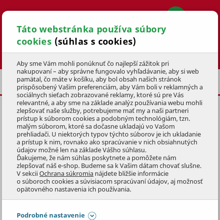
Táto webstránka používa súbory
cookies
(súhlas s cookies)
Hľadať
Aby sme Vám mohli ponúknuť čo najlepší zážitok pri
nakupovaní – aby správne fungovalo vyhľadávanie, aby si web
pamätal, čo máte v košíku, aby bol obsah našich stránok
BAZÉNOVÉ SIEŤKY
prispôsobený Vašim preferenciám, aby Vám boli v reklamných a
sociálnych sieťach zobrazované reklamy, ktoré sú pre Vás
relevantné, a aby sme na základe analýz používania webu mohli
zlepšovať naše služby, potrebujeme mať my a naši partneri
HLADINOVÁ SIEŤKA
prístup k súborom cookies a podobným technológiám, tzn.
malým súborom, ktoré sa dočasne ukladajú vo Vašom
KÓD: 3BVZ0049
prehliadači. U niektorých typov týchto súborov je ich ukladanie
a prístup k nim, rovnako ako spracúvanie v nich obsiahnutých
údajov možné len na základe Vášho súhlasu.
Preskočiť sekciu
Ďakujeme, že nám súhlas poskytnete a pomôžete nám
zlepšovať náš e-shop. Budeme sa k Vašim dátam chovať slušne.
V sekcii
Ochrana súkromia
nájdete bližšie informácie
o súboroch cookies a súvisiacom spracúvaní údajov, aj možnosť
opätovného nastavenia ich používania.
Podrobné nastavenie