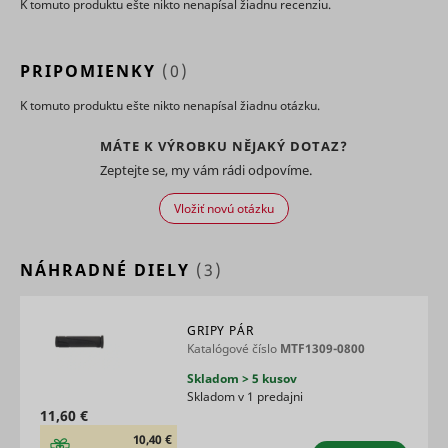
K tomuto produktu ešte nikto nenapísal žiadnu recenziu.
demograp
and
geographi
location, i
PRIPOMIENKY
(0)
order to 
media an
K tomuto produktu ešte nikto nenapísal žiadnu otázku.
marketin
agencies 
MÁTE K VÝROBKU NĚJAKÝ DOTAZ?
structure
understa
Zeptejte se, my vám rádi odpovíme.
their targ
groups to
Vložiť novú otázku
enable
customis
online
NÁHRADNÉ DIELY
(3)
advertisin
Collects
informati
user beha
GRIPY PÁR
on multipl
Katalógové číslo
MTF1309-0800
websites. 
__rtbh.lid
RTB House
informatio
Skladom > 5 kusov
used in or
Skladom v 1 predajni
optimize 
11,60 €
relevance
10,40 €
advertise