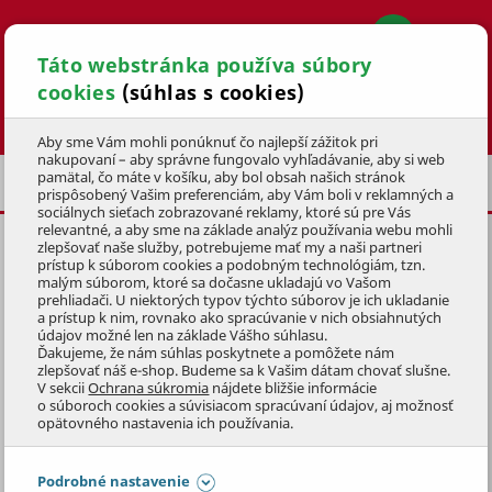
Táto webstránka používa súbory
cookies
(súhlas s cookies)
Hľadať
Aby sme Vám mohli ponúknuť čo najlepší zážitok pri
nakupovaní – aby správne fungovalo vyhľadávanie, aby si web
pamätal, čo máte v košíku, aby bol obsah našich stránok
ELEKTROBICYKLE
prispôsobený Vašim preferenciám, aby Vám boli v reklamných a
sociálnych sieťach zobrazované reklamy, ktoré sú pre Vás
relevantné, a aby sme na základe analýz používania webu mohli
zlepšovať naše služby, potrebujeme mať my a naši partneri
HORSKÝ ELEKTROBICYKEL HILL
prístup k súborom cookies a podobným technológiám, tzn.
9.1 - W (16)
malým súborom, ktoré sa dočasne ukladajú vo Vašom
prehliadači. U niektorých typov týchto súborov je ich ukladanie
a prístup k nim, rovnako ako spracúvanie v nich obsiahnutých
KÓD: 4KOE20059
údajov možné len na základe Vášho súhlasu.
Ďakujeme, že nám súhlas poskytnete a pomôžete nám
zlepšovať náš e-shop. Budeme sa k Vašim dátam chovať slušne.
Preskočiť sekciu
V sekcii
Ochrana súkromia
nájdete bližšie informácie
o súboroch cookies a súvisiacom spracúvaní údajov, aj možnosť
opätovného nastavenia ich používania.
Podrobné nastavenie