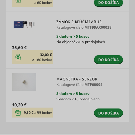
DO KOŠÍKA
a 60 bodov
on the web
Collects
informati
user beha
ZÁMOK S KĽÚČMI ABUS
on multipl
Katalógové číslo
MTF99AX00028
websites. 
__rtbh.uid
RTB House
informatio
Skladom > 5 kusov
used in or
Na objednávku v predajniach
optimize 
35,60 €
relevance
32,00 €
advertise
DO KOŠÍKA
a 180 bodov
on the web
Enables t
visitor to
content f
MAGNETKA - SENZOR
the websi
Katalógové číslo
MTF60004
dt
UnderdogMedia
onto socia
media
Skladom > 5 kusov
platforms
Skladom v 18 predajniach
websites.
10,20 €
Registers 
9,10 €
a 55 bodov
DO KOŠÍKA
unique ID 
identifies
user's de
during re
rtbh
UnderdogMedia
visits. Use