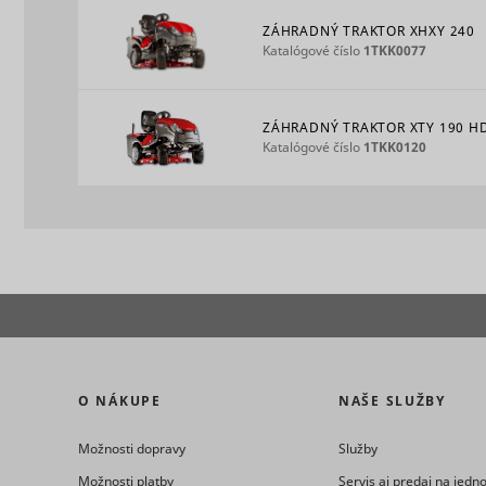
ZÁHRADNÝ TRAKTOR XHXY 240
Katalógové číslo
1TKK0077
_ga
_uetvid
ZÁHRADNÝ TRAKTOR XTY 190 H
Katalógové číslo
1TKK0120
consent_st
_uetvid_e
O NÁKUPE
NAŠE SLUŽBY
_ga_#
cookiebot
Možnosti dopravy
Služby
Možnosti platby
Servis aj predaj na jed