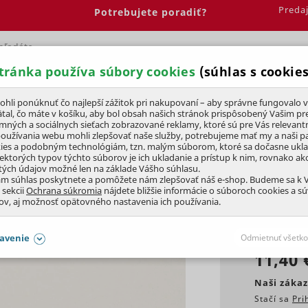
Preda
Potrebujete poradiť?
tránka používa súbory cookies
(súhlas s cookies
Spálňa
Jedáleň
Elektrobicykle
Vína
Pre deti
li ponúknuť čo najlepší zážitok pri nakupovaní – aby správne fungovalo v
tal, čo máte v košíku, aby bol obsah našich stránok prispôsobený Vašim pr
amných a sociálnych sieťach zobrazované reklamy, ktoré sú pre Vás relevant
 traktory a ridery
používania webu mohli zlepšovať naše služby, potrebujeme mať my a naši pa
ies a podobným technológiám, tzn. malým súborom, ktoré sa dočasne ukl
iektorých typov týchto súborov je ich ukladanie a prístup k nim, rovnako a
tých údajov možné len na základe Vášho súhlasu.
ám súhlas poskytnete a pomôžete nám zlepšovať náš e-shop. Budeme sa k
 sekcii
Ochrana súkromia
nájdete bližšie informácie o súboroch cookies a s
ov, aj možnosť opätovného nastavenia ich používania.
KLUBOVÁ CENA
avenie
Odmietnuť všetko
11,40 
SÚHLASY AJ S DETAILMI
Naši zákaz
Stačí sa
Pri
aby naše stránky mohli fungovať
Vždy 