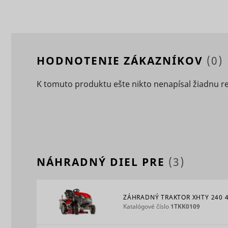
_clck
consent_m
HODNOTENIE ZÁKAZNÍKOV
(0)
K tomuto produktu ešte nikto nenapísal žiadnu r
_uetsid
NÁHRADNÝ DIEL PRE
(3)
_clsk [x2]
_uetsid_e
ZÁHRADNÝ TRAKTOR XHTY 240 
Katalógové číslo
1TKK0109
consent_p