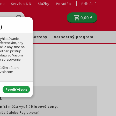
jne
Servis a ND
Služby
Poradňa
Prihlásiť
0,00 €
)
Chovateľské potreby
Vernostný program
yhľadávanie,
eferenciám, aby
né, a aby sme na
rtneri prístup
adajú vo Vašom
ko spracúvanie
 Vašim dátam
úvisiacom
Povoliť všetko
€
níci
môžu využiť
Klubové ceny
.
hlásiť
alebo
Registrovať
.
aktívny