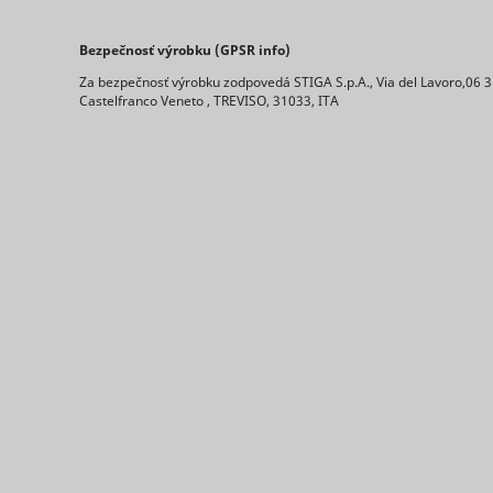
Bezpečnosť výrobku (GPSR info)
Za bezpečnosť výrobku zodpovedá STIGA S.p.A., Via del Lavoro,06 
Castelfranco Veneto , TREVISO, 31033, ITA
ts
persooEnv
uuid2
persooSes
persooVid
hjActiveV
test_cooki
XANDR_P
daktelaWe