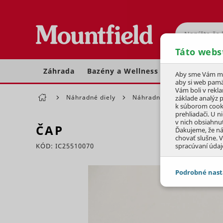
Hľadať
Táto webs
Záhrada
Bazény a Wellness
Dom a dielňa
Aby sme Vám moh
aby si web pamä
Vám boli v rekl
Náhradné diely
Náhradné diely pre záhradné
základe analýz 
k súborom cook
prehliadači. U n
v nich obsiahnu
ČAP
Ďakujeme, že n
chovať slušne. V
KÓD: IC25510070
spracúvaní údaj
Preskočiť sekciu
Podrobné nast
JEDNOTLIVÉ 
Potrebné - 