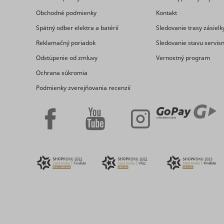
MUID
Obchodné podmienky
Kontakt
Spätný odber elektra a batérií
Sledovanie trasy zásielk
Reklamačný poriadok
Sledovanie stavu servis
CookieCo
Odstúpenie od zmluvy
Vernostný program
Ochrana súkromia
Podmienky zverejňovania recenzií
_hjSessio
adx/cm