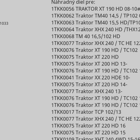
and
Náhradný diel pre:
The ID i
website's
translati
analytics by
1TKK0056 TRAKTOR XT 190 HD 08-10
for targ
security.
into the
the website
1TKK0062 Traktor TM40 14,5 / TP102 
ads.
preferred
This cookie
operator.
1TKK0063 Traktor TM40 15,5 HD/TP1
Register
31033
language
is
This cookie
1TKK0064 Traktor XHX 240 HD /THX1
unique I
the visitor
necessary
contains an
1TKK0068 TM 40 16,5/102 HD
identifie
for the
ID string on
1TKK0077 Traktor XHX 240 / TC HE 12
Čaká na
returnin
RTB House
PayPal
1 rok
ironment [x2]
scripts.persoo.cz
Appnexus
the current
1TKK0076 Traktor XT 190 HD / TC102
schváleni
user's de
login-
session.
1TKK0075 Traktor XT 220 HD
The ID i
function on
This
1TKK0075 Traktor XT 200 HD 13-
for targ
Čaká na
the
sion
scripts.persoo.cz
contains
1TKK0076 Traktor XT 190 HD / TC102 
ads.
schváleni
website.
non-
1TKK0041 Traktor XX 220 HDE 10-
This coo
Used to
personal
1TKK0075 Traktor XT 220 HD 14-
register
Čaká na
check if the
 [x2]
scripts.persoo.cz
information
1TKK0077 Traktor XHX 240 13-
on the vi
schváleni
iewportIds
Hotjar
Dlhod
user's
on what
1TKK0076 Traktor XT 190 HD / TC102 
e
Google
1 deň
The
browser
subpages
Necessar
1TKK0076 Traktor XT 190 HD / TC102 
ANID
Appnexus
informat
supports
the visitor
for the
1TKK0017 Traktor TCP 102/13
used to
cookies.
enters –
functional
1TKK0077 Traktor XHX 240 / TC HE 12
optimize
This cookie
bCliState
mountfieldv6pbxapp1.daktela.com
this
of the
1TKK0075 Traktor XT 220 HD 16
adverti
is used to
information
website's
1TKK0075 Traktor XT 220 HD 15
relevanc
distinguish
is used to
chat-box
1TKK0109 Traktor XHT 240 4WD 15-1