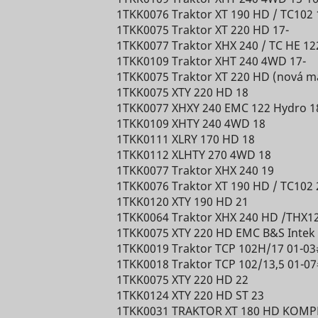
Used by 
between
optimize
function.
1TKK0076 Traktor XT 190 HD / TC102 
social
humans
the visitor's
1TKK0075 Traktor XT 220 HD 17-
network
Čaká na
and bots.
experience.
1TKK0077 Traktor XHX 240 / TC HE 12
eam
scripts.persoo.cz
service, 
schváleni
This is
TikTok
1TKK0109 Traktor XHT 240 4WD 17-
Saves the
for track
heureka.group
beneficial
1TKK0075 Traktor XT 220 HD (nová m
user's
2]
1 deň
use of
Čaká na
heureka.sk
for the
1TKK0075 XTY 220 HD 18
screen size
nder
cdn.mountfield.cz
embedd
schváleni
website, in
1TKK0077 XHXY 240 EMC 122 Hydro 1
in order to
services.
order to
1TKK0109 XHTY 240 4WD 18
tId
Hotjar
adjust the
Relácia
Used by 
make valid
Čaká na
1TKK0111 XLRY 170 HD 18
size of
nder_relation
cdn.mountfield.cz
social
reports on
schváleni
1TKK0112 XLHTY 270 4WD 18
images on
network
the use of
1TKK0077 Traktor XHX 240 19
the
service, 
their
1TKK0076 Traktor XT 190 HD / TC102 
Čaká na
ession_index
TikTok
website.
oreIds
cdn.mountfield.cz
for track
website.
1TKK0120 XTY 190 HD 21
schváleni
Collects
use of
Used to
1TKK0064 Traktor XHX 240 HD /THX1
data on the
embedd
detect if
1TKK0075 XTY 220 HD EMC B&S Intek 
Čaká na
user’s
services.
dProductIds
www.mountfield.sk
the visitor
1TKK0019 Traktor TCP 102H/17 01-03
schváleni
navigation
Used by 
has
1TKK0018 Traktor TCP 102/13,5 01-07
and
social
accepted
1TKK0075 XTY 220 HD 22
behavior on
network
the
1TKK0124 XTY 220 HD ST 23
the
service, 
marketing
1TKK0031 TRAKTOR XT 180 HD KOMP
Id
TikTok
website.