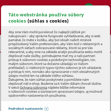
Táto webstránka používa súbory
cookies
(súhlas s cookies)
Hľadať
Aby sme Vám mohli ponúknuť čo najlepší zážitok pri
nakupovaní – aby správne fungovalo vyhľadávanie, aby si web
pamätal, čo máte v košíku, aby bol obsah našich stránok
NÁHRADNÉ DIELY PRE ZÁHRADNÉ TRAKTORY
prispôsobený Vašim preferenciám, aby Vám boli v reklamných a
A RIDERY
sociálnych sieťach zobrazované reklamy, ktoré sú pre Vás
relevantné, a aby sme na základe analýz používania webu mohli
zlepšovať naše služby, potrebujeme mať my a naši partneri
prístup k súborom cookies a podobným technológiám, tzn.
KLÍNOVÝ REMEŇ AA85 PRE XJ
malým súborom, ktoré sa dočasne ukladajú vo Vašom
92
prehliadači. U niektorých typov týchto súborov je ich ukladanie
a prístup k nim, rovnako ako spracúvanie v nich obsiahnutých
údajov možné len na základe Vášho súhlasu.
KÓD: IC35065700
Ďakujeme, že nám súhlas poskytnete a pomôžete nám
zlepšovať náš e-shop. Budeme sa k Vašim dátam chovať slušne.
V sekcii
Ochrana súkromia
nájdete bližšie informácie
Preskočiť sekciu
KLUBOVÁ CENA
o súboroch cookies a súvisiacom spracúvaní údajov, aj možnosť
opätovného nastavenia ich používania.
Podrobné nastavenie