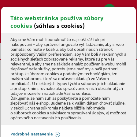
Táto webstránka používa súbory
cookies
(súhlas s cookies)
Hľadať
Aby sme Vám mohli ponúknuť čo najlepší zážitok pri
nakupovaní – aby správne fungovalo vyhľadávanie, aby si web
pamätal, čo máte v košíku, aby bol obsah našich stránok
NÁHRADNÉ DIELY PRE ROTAČNÉ KOSAČKY
prispôsobený Vašim preferenciám, aby Vám boli v reklamných a
sociálnych sieťach zobrazované reklamy, ktoré sú pre Vás
relevantné, a aby sme na základe analýz používania webu mohli
zlepšovať naše služby, potrebujeme mať my a naši partneri
KLINOVÝ REMEŇ POH. (M)
prístup k súborom cookies a podobným technológiám, tzn.
malým súborom, ktoré sa dočasne ukladajú vo Vašom
KÓD: UR91-2258
prehliadači. U niektorých typov týchto súborov je ich ukladanie
a prístup k nim, rovnako ako spracúvanie v nich obsiahnutých
údajov možné len na základe Vášho súhlasu.
Preskočiť sekciu
KLUBOVÁ CENA
Ďakujeme, že nám súhlas poskytnete a pomôžete nám
zlepšovať náš e-shop. Budeme sa k Vašim dátam chovať slušne.
V sekcii
Ochrana súkromia
nájdete bližšie informácie
o súboroch cookies a súvisiacom spracúvaní údajov, aj možnosť
opätovného nastavenia ich používania.
Podrobné nastavenie