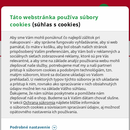
Táto webstránka používa súbory
cookies
(súhlas s cookies)
Hľadať
Aby sme Vám mohli ponúknuť čo najlepší zážitok pri
nakupovaní – aby správne fungovalo vyhľadávanie, aby si web
pamätal, čo máte v košíku, aby bol obsah našich stránok
UPRATOVACIE PRÁCE
prispôsobený Vašim preferenciám, aby Vám boli v reklamných a
sociálnych sieťach zobrazované reklamy, ktoré sú pre Vás
relevantné, a aby sme na základe analýz používania webu mohli
zlepšovať naše služby, potrebujeme mať my a naši partneri
KĽÚČ SVIEČKOVÝ
16 mm
K MS
prístup k súborom cookies a podobným technológiám, tzn.
16
malým súborom, ktoré sa dočasne ukladajú vo Vašom
prehliadači. U niektorých typov týchto súborov je ich ukladanie
a prístup k nim, rovnako ako spracúvanie v nich obsiahnutých
KÓD: 1MOZ0002
údajov možné len na základe Vášho súhlasu.
Ďakujeme, že nám súhlas poskytnete a pomôžete nám
zlepšovať náš e-shop. Budeme sa k Vašim dátam chovať slušne.
Preskočiť sekciu
V sekcii
Ochrana súkromia
nájdete bližšie informácie
o súboroch cookies a súvisiacom spracúvaní údajov, aj možnosť
opätovného nastavenia ich používania.
Podrobné nastavenie