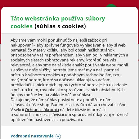
Táto webstránka používa súbory
cookies
(súhlas s cookies)
Hľadať
Aby sme Vám mohli ponúknuť čo najlepší zážitok pri
nakupovaní – aby správne fungovalo vyhľadávanie, aby si web
pamätal, čo máte v košíku, aby bol obsah našich stránok
PRÍSLUŠENSTVO
ZÁHRADNÝ KOHÚTY
prispôsobený Vašim preferenciám, aby Vám boli v reklamných a
sociálnych sieťach zobrazované reklamy, ktoré sú pre Vás
relevantné, a aby sme na základe analýz používania webu mohli
zlepšovať naše služby, potrebujeme mať my a naši partneri
KOHÚT GUĽOVÝ 3/4"
prístup k súborom cookies a podobným technológiám, tzn.
malým súborom, ktoré sa dočasne ukladajú vo Vašom
KÓD: 1VOZ3007
prehliadači. U niektorých typov týchto súborov je ich ukladanie
a prístup k nim, rovnako ako spracúvanie v nich obsiahnutých
údajov možné len na základe Vášho súhlasu.
Preskočiť sekciu
DOPREDAJ
Ďakujeme, že nám súhlas poskytnete a pomôžete nám
zlepšovať náš e-shop. Budeme sa k Vašim dátam chovať slušne.
V sekcii
Ochrana súkromia
nájdete bližšie informácie
o súboroch cookies a súvisiacom spracúvaní údajov, aj možnosť
opätovného nastavenia ich používania.
Podrobné nastavenie