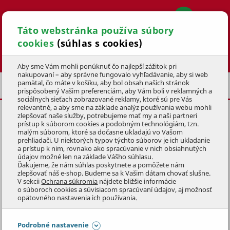
Táto webstránka používa súbory
cookies
(súhlas s cookies)
Hľadať
Aby sme Vám mohli ponúknuť čo najlepší zážitok pri
nakupovaní – aby správne fungovalo vyhľadávanie, aby si web
pamätal, čo máte v košíku, aby bol obsah našich stránok
PRÍSLUŠENSTVO
KOTÚČE
prispôsobený Vašim preferenciám, aby Vám boli v reklamných a
sociálnych sieťach zobrazované reklamy, ktoré sú pre Vás
relevantné, a aby sme na základe analýz používania webu mohli
zlepšovať naše služby, potrebujeme mať my a naši partneri
KOTÚČ 22-ZUBOVÝ 200 X
prístup k súborom cookies a podobným technológiám, tzn.
1,6mm
malým súborom, ktoré sa dočasne ukladajú vo Vašom
prehliadači. U niektorých typov týchto súborov je ich ukladanie
a prístup k nim, rovnako ako spracúvanie v nich obsiahnutých
KÓD: 1KRZ2013
údajov možné len na základe Vášho súhlasu.
Ďakujeme, že nám súhlas poskytnete a pomôžete nám
zlepšovať náš e-shop. Budeme sa k Vašim dátam chovať slušne.
Preskočiť sekciu
V sekcii
Ochrana súkromia
nájdete bližšie informácie
o súboroch cookies a súvisiacom spracúvaní údajov, aj možnosť
opätovného nastavenia ich používania.
Podrobné nastavenie