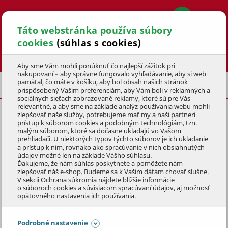
Táto webstránka používa súbory
cookies
(súhlas s cookies)
Hľadať
Aby sme Vám mohli ponúknuť čo najlepší zážitok pri
nakupovaní – aby správne fungovalo vyhľadávanie, aby si web
pamätal, čo máte v košíku, aby bol obsah našich stránok
TEPELNÉ ČERPADLÁ
PRÍSLUŠENSTVO
prispôsobený Vašim preferenciám, aby Vám boli v reklamných a
sociálnych sieťach zobrazované reklamy, ktoré sú pre Vás
relevantné, a aby sme na základe analýz používania webu mohli
zlepšovať naše služby, potrebujeme mať my a naši partneri
KRYCIA PLACHTA AZURO 10KW
prístup k súborom cookies a podobným technológiám, tzn.
malým súborom, ktoré sa dočasne ukladajú vo Vašom
KÓD: 3BTZ0044
prehliadači. U niektorých typov týchto súborov je ich ukladanie
a prístup k nim, rovnako ako spracúvanie v nich obsiahnutých
údajov možné len na základe Vášho súhlasu.
Preskočiť sekciu
Ďakujeme, že nám súhlas poskytnete a pomôžete nám
zlepšovať náš e-shop. Budeme sa k Vašim dátam chovať slušne.
V sekcii
Ochrana súkromia
nájdete bližšie informácie
o súboroch cookies a súvisiacom spracúvaní údajov, aj možnosť
opätovného nastavenia ich používania.
Podrobné nastavenie