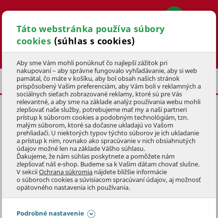
Táto webstránka používa súbory
cookies
(súhlas s cookies)
Hľadať
Aby sme Vám mohli ponúknuť čo najlepší zážitok pri
nakupovaní – aby správne fungovalo vyhľadávanie, aby si web
pamätal, čo máte v košíku, aby bol obsah našich stránok
NÁHRADNÉ DIELY PRE ROTAČNÉ KOSAČKY
prispôsobený Vašim preferenciám, aby Vám boli v reklamných a
sociálnych sieťach zobrazované reklamy, ktoré sú pre Vás
relevantné, a aby sme na základe analýz používania webu mohli
zlepšovať naše služby, potrebujeme mať my a naši partneri
LANOVOD POJAZDU HORNÝ
prístup k súborom cookies a podobným technológiám, tzn.
malým súborom, ktoré sa dočasne ukladajú vo Vašom
KÓD: IC81001150
prehliadači. U niektorých typov týchto súborov je ich ukladanie
a prístup k nim, rovnako ako spracúvanie v nich obsiahnutých
údajov možné len na základe Vášho súhlasu.
Preskočiť sekciu
KLUBOVÁ CENA
Ďakujeme, že nám súhlas poskytnete a pomôžete nám
zlepšovať náš e-shop. Budeme sa k Vašim dátam chovať slušne.
V sekcii
Ochrana súkromia
nájdete bližšie informácie
o súboroch cookies a súvisiacom spracúvaní údajov, aj možnosť
opätovného nastavenia ich používania.
Podrobné nastavenie