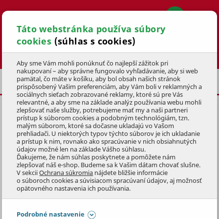
Táto webstránka používa súbory
cookies
(súhlas s cookies)
Hľadať
Aby sme Vám mohli ponúknuť čo najlepší zážitok pri
nakupovaní – aby správne fungovalo vyhľadávanie, aby si web
pamätal, čo máte v košíku, aby bol obsah našich stránok
VIANOČNÉ FIGÚRKY
SNEHULIACI
prispôsobený Vašim preferenciám, aby Vám boli v reklamných a
sociálnych sieťach zobrazované reklamy, ktoré sú pre Vás
relevantné, a aby sme na základe analýz používania webu mohli
zlepšovať naše služby, potrebujeme mať my a naši partneri
LED SNEHULIAK VONKAJŠÍ
prístup k súborom cookies a podobným technológiám, tzn.
60cm,
60LED
malým súborom, ktoré sa dočasne ukladajú vo Vašom
prehliadači. U niektorých typov týchto súborov je ich ukladanie
a prístup k nim, rovnako ako spracúvanie v nich obsiahnutých
KÓD: 9VAD0760
údajov možné len na základe Vášho súhlasu.
Ďakujeme, že nám súhlas poskytnete a pomôžete nám
zlepšovať náš e-shop. Budeme sa k Vašim dátam chovať slušne.
Preskočiť sekciu
V sekcii
Ochrana súkromia
nájdete bližšie informácie
o súboroch cookies a súvisiacom spracúvaní údajov, aj možnosť
opätovného nastavenia ich používania.
Podrobné nastavenie