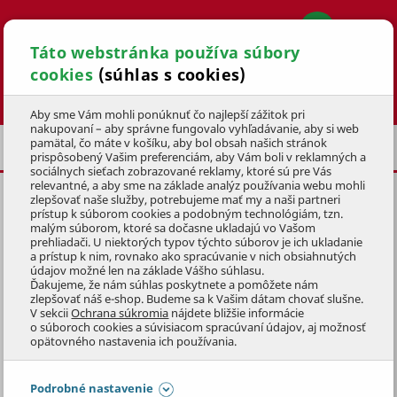
Táto webstránka používa súbory
cookies
(súhlas s cookies)
Hľadať
Aby sme Vám mohli ponúknuť čo najlepší zážitok pri
nakupovaní – aby správne fungovalo vyhľadávanie, aby si web
pamätal, čo máte v košíku, aby bol obsah našich stránok
S PREDNÝM MOTOROM
prispôsobený Vašim preferenciám, aby Vám boli v reklamných a
sociálnych sieťach zobrazované reklamy, ktoré sú pre Vás
relevantné, a aby sme na základe analýz používania webu mohli
zlepšovať naše služby, potrebujeme mať my a naši partneri
MESTSKÝ ELEKTROBICYKEL
prístup k súborom cookies a podobným technológiám, tzn.
CITY 1.4 (18)
malým súborom, ktoré sa dočasne ukladajú vo Vašom
prehliadači. U niektorých typov týchto súborov je ich ukladanie
a prístup k nim, rovnako ako spracúvanie v nich obsiahnutých
KÓD: 4KOE23052
údajov možné len na základe Vášho súhlasu.
Ďakujeme, že nám súhlas poskytnete a pomôžete nám
zlepšovať náš e-shop. Budeme sa k Vašim dátam chovať slušne.
Preskočiť sekciu
S VOLITEĽNOU BATÉRIOU
V sekcii
Ochrana súkromia
nájdete bližšie informácie
ZAVEZIEME ZADARMO
o súboroch cookies a súvisiacom spracúvaní údajov, aj možnosť
opätovného nastavenia ich používania.
Podrobné nastavenie