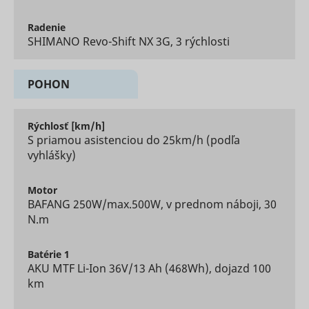
of the web
ads acros
Radenie
multiple
SHIMANO Revo-Shift NX 3G, 3 rýchlosti
websites.
Tracks th
conversio
between t
POHON
user and 
advertise
banners o
Rýchlosť
[km/h]
_gcl_ls
Google
website - 
S priamou asistenciou do 25km/h (podľa
serves to
optimise 
vyhlášky)
relevance
the
advertise
Motor
on the web
BAFANG 250W/max.500W, v prednom náboji, 30
Collects
N.m
informati
user beha
on multipl
Batérie
1
websites. 
AKU MTF Li-Ion 36V/13 Ah (468Wh), dojazd 100
__rtbh.lid
RTB House
informatio
km
used in or
optimize 
relevance