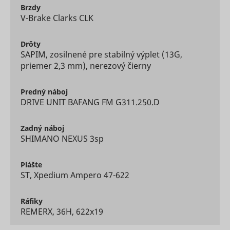
Used to t
Brzdy
user’s
V-Brake Clarks CLK
__Secure-YNID
YouTube
interactio
embedde
content.
Drôty
Used to t
SAPIM, zosilnené pre stabilný výplet (13G,
user’s
LAST_RESULT_ENTRY_KEY
YouTube
interactio
priemer 2,3 mm), nerezový čierny
embedde
content.
Used to t
Predný
náboj
user’s
DRIVE UNIT BAFANG FM G311.250.D
LogsDatabaseV2:V#||LogsRequestsStore
YouTube
interactio
embedde
content.
Zadný
náboj
Necessary
SHIMANO NEXUS 3sp
the
implemen
and
Plášte
ServiceWorkerLogsDatabase#SWHealthLog
YouTube
functionali
ST, Xpedium Ampero 47-622
YouTube v
content o
website.
Ráfiky
Used to t
REMERX, 36H, 622x19
user’s
TESTCOOKIESENABLED
YouTube
interactio