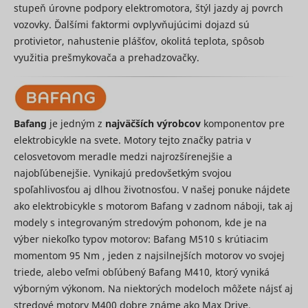
stupeň úrovne podpory elektromotora, štýl jazdy aj povrch
the
advertise
vozovky. Ďalšími faktormi ovplyvňujúcimi dojazd sú
on the web
protivietor, nahustenie plášťov, okolitá teplota, spôsob
Collects
využitia prešmykovača a prehadzovačky.
statistical
related to
user's we
visits, suc
the numbe
visits, av
Bafang
je jedným z
najväčších výrobcov
komponentov pre
time spen
elektrobicykle na svete. Motory tejto značky patria v
the websi
what pag
celosvetovom meradle medzi najrozšírenejšie a
have bee
najobľúbenejšie. Vynikajú predovšetkým svojou
loaded. T
purpose is
spoľahlivosťou aj dlhou životnosťou. V našej ponuke nájdete
segment 
ako elektrobicykle s motorom Bafang v zadnom náboji, tak aj
website's
modely s integrovaným stredovým pohonom, kde je na
according
SL_L_23361dd035530_SID
Smartlook
factors su
výber niekoľko typov motorov: Bafang M510 s krútiacim
demograp
momentom 95 Nm , jeden z najsilnejších motorov vo svojej
and
geographi
triede, alebo veľmi obľúbený Bafang M410, ktorý vyniká
location, i
výborným výkonom. Na niektorých modeloch môžete nájsť aj
order to 
media an
stredové motory M400 dobre známe ako Max Drive.