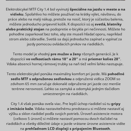
data on
preferenc
has
consent_statistics
www.mountfield.sk
how the
Dlhodobá
Contains 
accepted
Elektrobicykel MTF City 1.4 bol vyvinutý
špeciálne na jazdu v meste a na
visitor uses
expiry-dat
the cookie
vidieku
. Spoľahlivo ho môžete používať na krátky výlet, návštevu, do
the
_uetsid_exp
Microsoft
the cookie
consent
práce alebo na malý nákup, pretože na nosič, ktorý je súčasťou balenia,
website.
correspon
box.
môžete jednoducho pripevniť košík. K dispozícii sú aj
svetlá, blatníky
Used by
name.
alebo praktický stojan
na podopretie e-bicykla pri nečinnosti. Môžete ho
Stores the
Google
pohodlne zaparkovať bez toho, aby ste museli hľadať oporu, napríklad
Used to t
user's
Analytics to
strom alebo zábradlie. Svetlá sa dajú jednoducho zapínať a vypínať za
visitors o
cookie
collect data
jazdy pomocou ovládacích prvkov na riadidlách.
multiple
cookiebot_consent_updated
www.mountfield.sk
consent
Dlhodobá
on the
websites, 
state for
number of
Tento model je vhodný
pre mužov a ženy
rôznych generácií. Je k
order to
the current
times a
dispozícii
vo veľkostiach rámu 18“ a 20“
a má
priemer kolies 28“
.
_uetvid
Microsoft
present
domain
_ga_#
Google
user has
2 rokov
Vďaka absencii hornej rámovej trubky sa naň tiež veľmi ľahko nastupuje.
relevant
Stores the
visited the
advertise
user's
website as
Tento elektrobicykel ponúka maximálny komfort pri jazde. Má
pohodlné
based on 
cookie
well as
sedlo MTF s odpruženou sedlovkou
a odpružená vidlica ZOOM so
visitor's
CookieConsent
Cookiebot
consent
1 rok
dates for
zdvihom 65 mm zaručuje dokonalé odpruženie pri jazde cez menšie
preferenc
state for
the first
terénne nerovnosti. Ľahko sa zamyká a odomyká jedným tlačidlom
Contains 
the current
and most
umiestneným na riadidlách.
expiry-dat
domain
recent visit.
_uetvid_exp
Microsoft
the cookie
Collects
City 1.4 však ponúka oveľa viac. Pre lepší úchop riadidiel sú tu
gripy
correspon
statistics on
z imitácie kože
. Vďaka nastaviteľnému predstavcu si môžete nastaviť aj
name.
the visitor's
výšku a sklon riadidiel podľa svojich potrieb. Úroveň asistencie motora
Used wide
visits to the
(celkovo 5 úrovní) si môžete nastaviť pomocou dvoch tlačidiel na
Microsoft 
website,
riadidlách a všetky dôležité údaje o jazde vrátane úrovne asistencie vidíte
unique us
such as the
na
prehľadnom LCD displeji s pripojením Bluetooth
.
The cooki