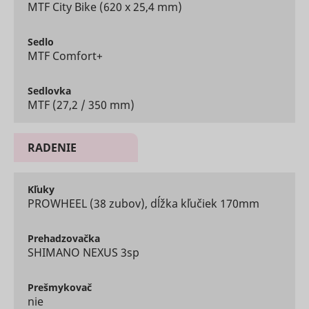
MTF City Bike (620 x 25,4 mm)
content f
the websi
dt
UnderdogMedia
onto socia
Sedlo
media
MTF Comfort+
platforms
websites.
Registers 
Sedlovka
unique ID 
MTF (27,2 / 350 mm)
identifies
user's de
during re
rtbh
UnderdogMedia
visits. Use
RADENIE
conversio
tracking a
measure 
efficacy o
Kľuky
online ads
PROWHEEL (38 zubov), dĺžka kľučiek 170mm
Used to
measure 
efficiency
Prehadzovačka
website’s
SHIMANO NEXUS 3sp
advertise
efforts, by
udmts
UnderdogMedia
collecting
Prešmykovač
on the
nie
conversio