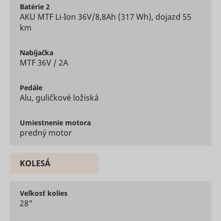
advertise
Batérie
2
on the web
AKU MTF Li-Ion 36V/8,8Ah (317 Wh), dojazd 55
Collects
km
informati
user beha
on multipl
Nabíjačka
websites. 
MTF 36V / 2A
__rtbh.uid
RTB House
informatio
used in or
optimize 
Pedále
relevance
Alu, guličkové ložiská
advertise
on the web
Used to t
Umiestnenie
motora
user’s
predný motor
__Secure-ROLLOUT_TOKEN
YouTube
interactio
embedde
content.
Stores th
KOLESÁ
user's vi
player
__Secure-YEC
YouTube
preferenc
Veľkosť
kolies
using
28"
embedde
YouTube 