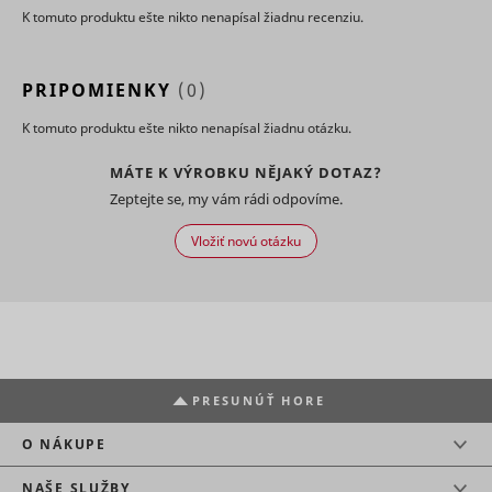
K tomuto produktu ešte nikto nenapísal žiadnu recenziu.
PRIPOMIENKY
(0)
K tomuto produktu ešte nikto nenapísal žiadnu otázku.
MÁTE K VÝROBKU NĚJAKÝ DOTAZ?
Zeptejte se, my vám rádi odpovíme.
Vložiť novú otázku
PRESUNÚŤ HORE
O NÁKUPE
NAŠE SLUŽBY