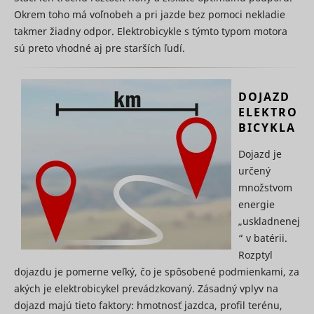
relevant
Okrem toho má voľnobeh a pri jazde bez pomoci nekladie
advertise
takmer žiadny odpor. Elektrobicykle s týmto typom motora
based on 
visitor's
sú preto vhodné aj pre starších ľudí.
preferenc
Used to t
visitors o
DOJAZD
multiple
websites, 
ELEKTRO
order to
BICYKLA
ttcsid
TikTok
present
relevant
Dojazd je
advertise
based on 
určený
visitor's
množstvom
preferenc
energie
Tracks th
conversio
„uskladnenej
between t
“ v batérii.
user and 
advertise
Rozptyl
banners o
dojazdu je pomerne veľký, čo je spôsobené podmienkami, za
ttcsid_#
TikTok
website - 
akých je elektrobicykel prevádzkovaný. Zásadný vplyv na
serves to
optimise 
dojazd majú tieto faktory: hmotnosť jazdca, profil terénu,
relevance