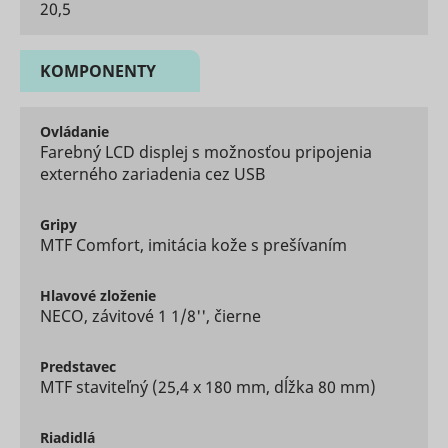
20,5
__rtbh.uid
RTB House
informatio
used in or
optimize 
relevance
KOMPONENTY
advertise
on the web
Used to id
Ovládanie
the visitor
Farebný LCD displej s možnosťou pripojenia
across vis
and devic
externého zariadenia cez USB
This allow
website t
present t
Gripy
visitor wit
MTF Comfort, imitácia kože s prešívaním
relevant
um
Teads
advertise
The servic
Hlavové
zloženie
provided 
NECO, závitové 1 1/8'', čierne
third part
advertise
hubs, whi
Predstavec
facilitate 
MTF staviteľný (25,4 x 180 mm, dĺžka 80 mm)
time biddi
advertiser
Enables t
Riadidlá
visitor to