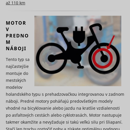
až 110 km
use of
embedde
services.
Collects d
MOTOR
on visitor
V
behaviour
multiple
PREDNO
websites, 
M
order to
NÁBOJI
present 
relevant
Tento typ sa
_uetsid
Microsoft
advertise
This also 
najčastejšie
the websit
montuje do
limit the
number o
mestských
times that
modelov
are shown
same
holandského typu s prehadzovačkou integrovanou v zadnom
advertise
náboji. Predné motory poháňajú predovšetkým modely
Used to t
vhodné na bicyklovanie alebo jazdu na kratšie vzdialenosti
visitors o
multiple
po asfaltových cestách alebo cyklotrasách. Motor nastupuje
websites, 
takmer okamžite a nevyžaduje si takú veľkú silu pri šliapaní.
order to
Stačí len trochu roztočiť nohy a získate optimálnu podporu.
_uetvid
Microsoft
present