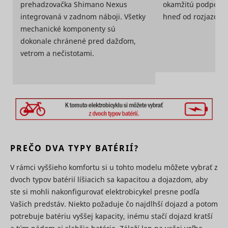
data on
prehadzovačka Shimano Nexus
okamžitú podporu 
Used by 
users'
integrovaná v zadnom náboji. Všetky
hneď od rozjazdu e
DoubleCli
behaviour
register 
mechanické komponenty sú
on the
_hjTLDTest
Hotjar
Relácia
report the
website.
dokonale chránené pred dažďom,
website u
Used for
actions af
vetrom a nečistotami.
internal
viewing o
analytics by
clicking o
the website
IDE
Google
the advert
operator.
ads with t
Used by the
purpose o
social
measuring
networking
efficacy o
service,
ad and to
_tt_enable_cookie
TikTok
TikTok, for
1 rok
present
tracking the
targeted 
use of
PREČO DVA TYPY BATÉRIÍ?
the user.
embedded
Tracks if 
services.
user has 
V rámci vyššieho komfortu si u tohto modelu môžete vybrať z
Registers
interest in
statistical
dvoch typov batérií líšiacich sa kapacitou a dojazdom, aby
specific
data on
ste si mohli nakonfigurovať elektrobicykel presne podľa
products 
users'
events ac
Vašich predstáv. Niekto požaduje čo najdlhší dojazd a potom
behaviour
multiple
on the
potrebuje batériu vyššej kapacity, inému stačí dojazd kratší
_cltk
Microsoft
Relácia
websites 
website.
detects h