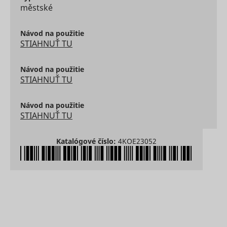
městské
user's vi
player
ytidb::LAST_RESULT_ENTRY_KEY
YouTube
preferenc
using
Návod na použitie
embedde
STIAHNUŤ TU
YouTube 
Used to t
user’s
Návod na použitie
YtIdbMeta#databases
YouTube
interactio
STIAHNUŤ TU
embedde
content.
Návod na použitie
STIAHNUŤ TU
Katalógové číslo:
4KOE23052