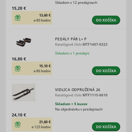
Skladom v 12 predajniach
of the web
15,20 €
ads acros
multiple
13,60 €
websites.
DO KOŠÍKA
a 80 bodov
Tracks th
conversio
between t
PEDÁLY PÁR L+ P
user and 
Katalógové číslo
MTF1407-0323
advertise
banners o
Skladom v 1 predajni
_gcl_ls
Google
website - 
16,80 €
serves to
optimise 
15,10 €
relevance
DO KOŠÍKA
a 86 bodov
the
advertise
on the web
VIDLICA ODPRUŽENÁ 26
Collects
Katalógové číslo
MTF1115-0610
informati
user beha
Skladom > 5 kusov
on multipl
Na objednávku v predajniach
websites. 
24,10 €
__rtbh.lid
RTB House
informatio
used in or
21,60 €
optimize 
DO KOŠÍKA
a 125 bodov
relevance