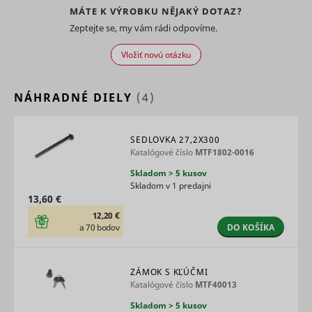
content f
MÁTE K VÝROBKU NĚJAKÝ DOTAZ?
the websi
dt
UnderdogMedia
Zeptejte se, my vám rádi odpovíme.
onto socia
media
Vložiť novú otázku
platforms
websites.
Registers 
unique ID 
NÁHRADNÉ DIELY
(4)
identifies
user's de
during re
SEDLOVKA 27,2X300
rtbh
UnderdogMedia
visits. Use
Katalógové číslo
MTF1802-0016
conversio
tracking a
Skladom > 5 kusov
measure 
Skladom v 1 predajni
efficacy o
13,60 €
online ads
Used to
12,20 €
measure 
DO KOŠÍKA
a 70 bodov
efficiency
website’s
advertise
ZÁMOK S KĽÚČMI
efforts, by
Katalógové číslo
MTF40013
udmts
UnderdogMedia
collecting
on the
Skladom > 5 kusov
conversio