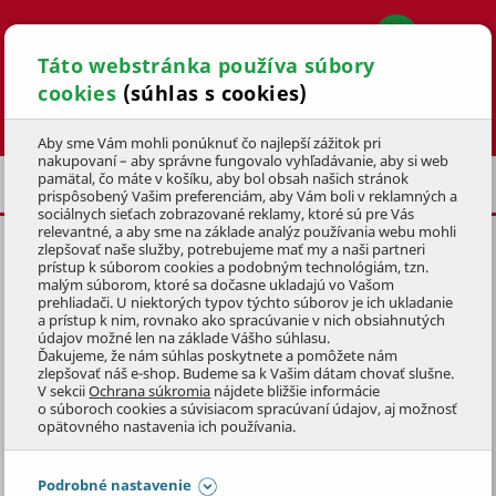
Táto webstránka používa súbory
cookies
(súhlas s cookies)
Hľadať
Aby sme Vám mohli ponúknuť čo najlepší zážitok pri
nakupovaní – aby správne fungovalo vyhľadávanie, aby si web
pamätal, čo máte v košíku, aby bol obsah našich stránok
ELEKTROBICYKLE
prispôsobený Vašim preferenciám, aby Vám boli v reklamných a
sociálnych sieťach zobrazované reklamy, ktoré sú pre Vás
relevantné, a aby sme na základe analýz používania webu mohli
zlepšovať naše služby, potrebujeme mať my a naši partneri
MESTSKÝ ELEKTROBICYKEL
prístup k súborom cookies a podobným technológiám, tzn.
GRAND 1.1 POWER(17) BB
malým súborom, ktoré sa dočasne ukladajú vo Vašom
prehliadači. U niektorých typov týchto súborov je ich ukladanie
a prístup k nim, rovnako ako spracúvanie v nich obsiahnutých
KÓD: 4KOE20071
údajov možné len na základe Vášho súhlasu.
Ďakujeme, že nám súhlas poskytnete a pomôžete nám
zlepšovať náš e-shop. Budeme sa k Vašim dátam chovať slušne.
Preskočiť sekciu
V sekcii
Ochrana súkromia
nájdete bližšie informácie
o súboroch cookies a súvisiacom spracúvaní údajov, aj možnosť
opätovného nastavenia ich používania.
Podrobné nastavenie