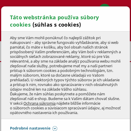
Táto webstránka používa súbory
cookies
(súhlas s cookies)
Hľadať
Aby sme Vám mohli ponúknuť čo najlepší zážitok pri
nakupovaní – aby správne fungovalo vyhľadávanie, aby si web
pamätal, čo máte v košíku, aby bol obsah našich stránok
NÁHRADNÉ DIELY PRE ŠTIEPAČKY DREVA A
prispôsobený Vašim preferenciám, aby Vám boli v reklamných a
KOTÚČOVÉ PÍLY
sociálnych sieťach zobrazované reklamy, ktoré sú pre Vás
relevantné, a aby sme na základe analýz používania webu mohli
zlepšovať naše služby, potrebujeme mať my a naši partneri
prístup k súborom cookies a podobným technológiám, tzn.
MIERKA OLEJA
malým súborom, ktoré sa dočasne ukladajú vo Vašom
prehliadači. U niektorých typov týchto súborov je ich ukladanie
KÓD: DP6T46CN
a prístup k nim, rovnako ako spracúvanie v nich obsiahnutých
údajov možné len na základe Vášho súhlasu.
Ďakujeme, že nám súhlas poskytnete a pomôžete nám
Preskočiť sekciu
KLUBOVÁ CENA
zlepšovať náš e-shop. Budeme sa k Vašim dátam chovať slušne.
V sekcii
Ochrana súkromia
nájdete bližšie informácie
o súboroch cookies a súvisiacom spracúvaní údajov, aj možnosť
opätovného nastavenia ich používania.
Podrobné nastavenie