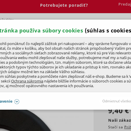
Preda
Potrebujete poradiť?
tránka používa súbory cookies
(súhlas s cookies
Spálňa
Jedáleň
Elektrobicykle
Vína
Pre deti
li ponúknuť čo najlepší zážitok pri nakupovaní – aby správne fungovalo v
tal, čo máte v košíku, aby bol obsah našich stránok prispôsobený Vašim pr
amných a sociálnych sieťach zobrazované reklamy, ktoré sú pre Vás relevant
rezy a motorové kosy
používania webu mohli zlepšovať naše služby, potrebujeme mať my a naši pa
ies a podobným technológiám, tzn. malým súborom, ktoré sa dočasne ukl
iektorých typov týchto súborov je ich ukladanie a prístup k nim, rovnako a
tých údajov možné len na základe Vášho súhlasu.
 $
ám súhlas poskytnete a pomôžete nám zlepšovať náš e-shop. Budeme sa k
 sekcii
Ochrana súkromia
nájdete bližšie informácie o súboroch cookies a s
ov, aj možnosť opätovného nastavenia ich používania.
KLUBOVÁ CENA
avenie
Odmietnuť všetko
9,40 €
SÚHLASY AJ S DETAILMI
Naši zákaz
Stačí sa
Pri
aby naše stránky mohli fungovať
Vždy 