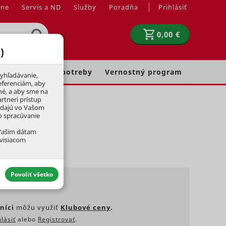
jne
Servis a ND
Služby
Poradňa
Prihlásiť
0,00 €
)
Chovateľské potreby
Vernostný program
yhľadávanie,
eferenciám, aby
né, a aby sme na
rtneri prístup
adajú vo Vašom
ko spracúvanie
 Vašim dátam
úvisiacom
Povoliť všetko
níci
môžu využiť
Klubové ceny
.
hlásiť
alebo
Registrovať
.
aktívny