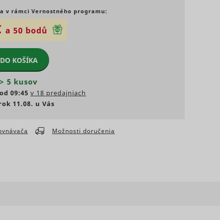
a v rámci Vernostného programu:
 umožňujú
webových
€
a 50 bodů
i, ako
lna
nia
Typ
 DO KOŠÍKA
ácie, ktoré
ania
álna
eferovaný
> 5 kusov
Typ
od 09:45
v 18 predajniach
ových
ovania
Maximálna
rok 11.08. u Vás
ednotlivých
Súbor
doba
Typ
HTTP
skladovania
cookie
Maximálna
rovnávača
Možnosti doručenia
doba
Typ
ith
skladovania
s a
Sledovač
D that
n
pixelov
Súbor
s a
te.
Súbor
Súbor
HTTP
g
s
1 rok
HTTP
3 mesiacov
HTTP
cookie
vice.
cookie
cookie