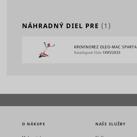
eventStr
NÁHRADNÝ DIEL PRE
(1)
tt_appInfo
__cf_bm [x
cart_remi
KROVINOREZ OLEO-MAC SPART
Katalógové číslo
1KRV2033
hjViewpor
cart_remi
tt_pixel_s
checkedSt
lastVisite
O NÁKUPE
NAŠE SLUŽBY
tt_session