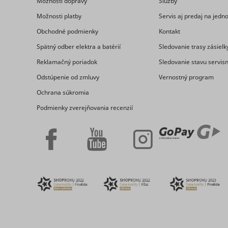
Možnosti dopravy
Služby
_clck
consent_m
Možnosti platby
Servis aj predaj na jed
Obchodné podmienky
Kontakt
Spätný odber elektra a batérií
Sledovanie trasy zásielk
Reklamačný poriadok
Sledovanie stavu servis
Odstúpenie od zmluvy
Vernostný program
Ochrana súkromia
_uetsid
Podmienky zverejňovania recenzií
_clsk [x2]
_uetsid_e
consent_p