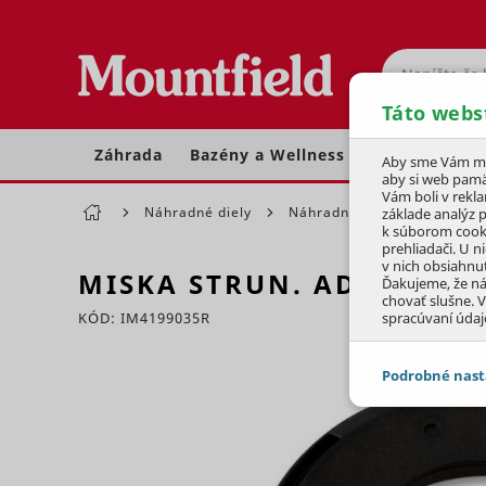
Hľadať
Táto webs
Záhrada
Bazény a Wellness
Dom a dielňa
Aby sme Vám moh
aby si web pamä
Vám boli v rekl
Náhradné diely
Náhradné diely pre krovino
základe analýz 
k súborom cook
prehliadači. U n
v nich obsiahnu
MISKA STRUN. ADAPTÉRA
Ďakujeme, že n
chovať slušne. V
KÓD: IM4199035R
spracúvaní údaj
Preskočiť sekciu
Podrobné nast
JEDNOTLIVÉ 
Potrebné - 