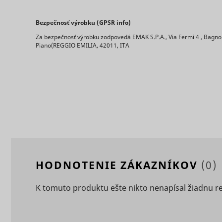
Bezpečnosť výrobku (GPSR info)
Za bezpečnosť výrobku zodpovedá EMAK S.P.A., Via Fermi 4 , Bagnol
Piano(REGGIO EMILIA, 42011, ITA
ts
persooEnv
uuid2
persooSes
persooVid
hjActiveV
test_cooki
HODNOTENIE ZÁKAZNÍKOV
(0)
XANDR_P
K tomuto produktu ešte nikto nenapísal žiadnu r
daktelaWe