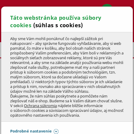
Táto webstránka používa súbory
cookies
(súhlas s cookies)
Hľadať
Aby sme Vám mohli ponúknuť čo najlepší zážitok pri
nakupovaní – aby správne fungovalo vyhľadávanie, aby si web
pamätal, čo máte v košíku, aby bol obsah našich stránok
PRÍSLUŠENSTVO
NÁHRADNÉ NOŽE
prispôsobený Vašim preferenciám, aby Vám boli v reklamných a
sociálnych sieťach zobrazované reklamy, ktoré sú pre Vás
relevantné, a aby sme na základe analýz používania webu mohli
zlepšovať naše služby, potrebujeme mať my a naši partneri
NÔŽ
32 cm
PRE LEVITA LM 32K
prístup k súborom cookies a podobným technológiám, tzn.
malým súborom, ktoré sa dočasne ukladajú vo Vašom
KÓD: 1SEZ0091
prehliadači. U niektorých typov týchto súborov je ich ukladanie
a prístup k nim, rovnako ako spracúvanie v nich obsiahnutých
údajov možné len na základe Vášho súhlasu.
Preskočiť sekciu
Ďakujeme, že nám súhlas poskytnete a pomôžete nám
zlepšovať náš e-shop. Budeme sa k Vašim dátam chovať slušne.
V sekcii
Ochrana súkromia
nájdete bližšie informácie
o súboroch cookies a súvisiacom spracúvaní údajov, aj možnosť
opätovného nastavenia ich používania.
Podrobné nastavenie