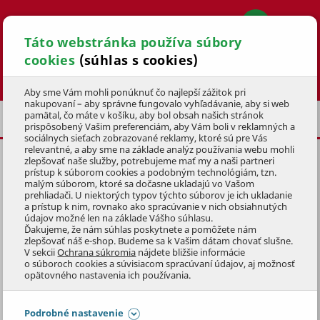
Táto webstránka používa súbory
cookies
(súhlas s cookies)
Hľadať
Aby sme Vám mohli ponúknuť čo najlepší zážitok pri
nakupovaní – aby správne fungovalo vyhľadávanie, aby si web
pamätal, čo máte v košíku, aby bol obsah našich stránok
PRÍSLUŠENSTVO
NÁHRADNÉ NOŽE
prispôsobený Vašim preferenciám, aby Vám boli v reklamných a
sociálnych sieťach zobrazované reklamy, ktoré sú pre Vás
relevantné, a aby sme na základe analýz používania webu mohli
zlepšovať naše služby, potrebujeme mať my a naši partneri
NÔŽ
41 cm
PRE X430/434
prístup k súborom cookies a podobným technológiám, tzn.
malým súborom, ktoré sa dočasne ukladajú vo Vašom
KÓD: 1SEZ0019
prehliadači. U niektorých typov týchto súborov je ich ukladanie
a prístup k nim, rovnako ako spracúvanie v nich obsiahnutých
údajov možné len na základe Vášho súhlasu.
Preskočiť sekciu
Ďakujeme, že nám súhlas poskytnete a pomôžete nám
zlepšovať náš e-shop. Budeme sa k Vašim dátam chovať slušne.
V sekcii
Ochrana súkromia
nájdete bližšie informácie
o súboroch cookies a súvisiacom spracúvaní údajov, aj možnosť
opätovného nastavenia ich používania.
Podrobné nastavenie