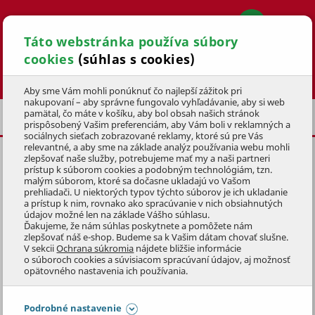
Táto webstránka používa súbory
cookies
(súhlas s cookies)
Hľadať
Aby sme Vám mohli ponúknuť čo najlepší zážitok pri
nakupovaní – aby správne fungovalo vyhľadávanie, aby si web
pamätal, čo máte v košíku, aby bol obsah našich stránok
JEDNORUČNÉ NOŽNICE
prispôsobený Vašim preferenciám, aby Vám boli v reklamných a
sociálnych sieťach zobrazované reklamy, ktoré sú pre Vás
relevantné, a aby sme na základe analýz používania webu mohli
zlepšovať naše služby, potrebujeme mať my a naši partneri
NOŽNICE MTF R60
prístup k súborom cookies a podobným technológiám, tzn.
malým súborom, ktoré sa dočasne ukladajú vo Vašom
KÓD: 1ZST4177
prehliadači. U niektorých typov týchto súborov je ich ukladanie
a prístup k nim, rovnako ako spracúvanie v nich obsiahnutých
údajov možné len na základe Vášho súhlasu.
Preskočiť sekciu
Ďakujeme, že nám súhlas poskytnete a pomôžete nám
zlepšovať náš e-shop. Budeme sa k Vašim dátam chovať slušne.
V sekcii
Ochrana súkromia
nájdete bližšie informácie
o súboroch cookies a súvisiacom spracúvaní údajov, aj možnosť
opätovného nastavenia ich používania.
Podrobné nastavenie