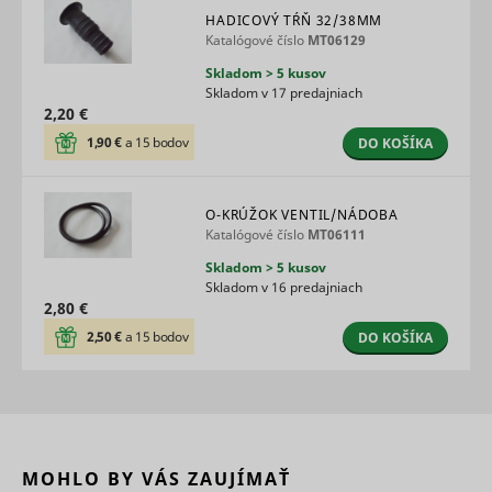
the
HADICOVÝ TŔŇ 32/38MM
advertise
Katalógové číslo
MT06129
on the web
Skladom > 5 kusov
Collects
Skladom v 17 predajniach
statistical
2,20 €
related to
user's we
1,90 €
a 15 bodov
DO KOŠÍKA
visits, suc
the numbe
visits, av
time spen
O-KRÚŽOK VENTIL/NÁDOBA
the websi
Katalógové číslo
MT06111
what pag
have bee
Skladom > 5 kusov
loaded. T
Skladom v 16 predajniach
purpose is
2,80 €
segment 
2,50 €
a 15 bodov
website's
DO KOŠÍKA
according
SL_L_23361dd035530_SID
Smartlook
factors su
demograp
and
geographi
location, i
order to 
MOHLO BY VÁS ZAUJÍMAŤ
media an