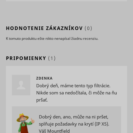
use of
embedde
services.
Collects d
on visitor
HODNOTENIE ZÁKAZNÍKOV
(0)
behaviour
multiple
K tomuto produktu ešte nikto nenapísal žiadnu recenziu.
websites, 
order to
present 
relevant
PRIPOMIENKY
(1)
_uetsid
Microsoft
advertise
This also 
the websit
limit the
ZDENKA
number o
Dobrý deň, máme tento typ filtrácie.
times that
are shown
Nikde som sa nedočítala, či môže na ňu
same
pršať.
advertise
Used to t
visitors o
Dobrý den, ano, může na ni pršet,
multiple
websites, 
splňuje požadavky na krytí (IP X5).
order to
Váš Mountfield
_uetvid
Microsoft
present