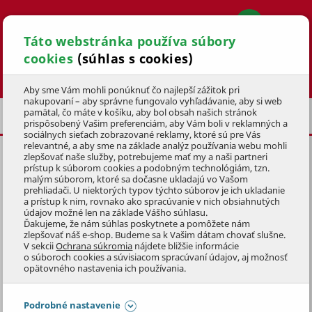
Táto webstránka používa súbory
cookies
(súhlas s cookies)
Hľadať
Aby sme Vám mohli ponúknuť čo najlepší zážitok pri
nakupovaní – aby správne fungovalo vyhľadávanie, aby si web
pamätal, čo máte v košíku, aby bol obsah našich stránok
BAZÉNOVÉ FILTRÁCIE
PIESKOVÉ
prispôsobený Vašim preferenciám, aby Vám boli v reklamných a
sociálnych sieťach zobrazované reklamy, ktoré sú pre Vás
relevantné, a aby sme na základe analýz používania webu mohli
zlepšovať naše služby, potrebujeme mať my a naši partneri
PIESKOVÁ FILTRÁCIA SWING
prístup k súborom cookies a podobným technológiám, tzn.
PLUS 10
malým súborom, ktoré sa dočasne ukladajú vo Vašom
prehliadači. U niektorých typov týchto súborov je ich ukladanie
a prístup k nim, rovnako ako spracúvanie v nich obsiahnutých
KÓD: 3BTE0513
údajov možné len na základe Vášho súhlasu.
Ďakujeme, že nám súhlas poskytnete a pomôžete nám
zlepšovať náš e-shop. Budeme sa k Vašim dátam chovať slušne.
Preskočiť sekciu
DOPRAVA ZADARMO
V sekcii
Ochrana súkromia
nájdete bližšie informácie
KLUBOVÁ CENA
o súboroch cookies a súvisiacom spracúvaní údajov, aj možnosť
opätovného nastavenia ich používania.
Podrobné nastavenie