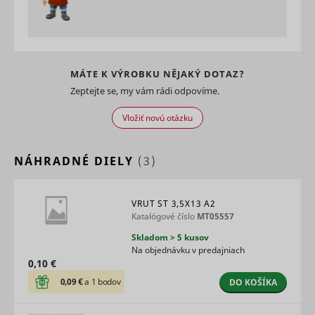
relevant
advertise
based on 
visitor's
preferenc
Used to t
MÁTE K VÝROBKU NĚJAKÝ DOTAZ?
visitors o
Zeptejte se, my vám rádi odpovíme.
multiple
websites, 
Vložiť novú otázku
order to
ttcsid
TikTok
present
relevant
advertise
NÁHRADNÉ DIELY
(3)
based on 
visitor's
preferenc
VRUT ST 3,5X13 A2
Tracks th
Katalógové číslo
MT05557
conversio
between t
Skladom > 5 kusov
user and 
Na objednávku v predajniach
advertise
0,10 €
banners o
ttcsid_#
TikTok
website - 
0,09 €
a 1 bodov
DO KOŠÍKA
serves to
optimise 
relevance