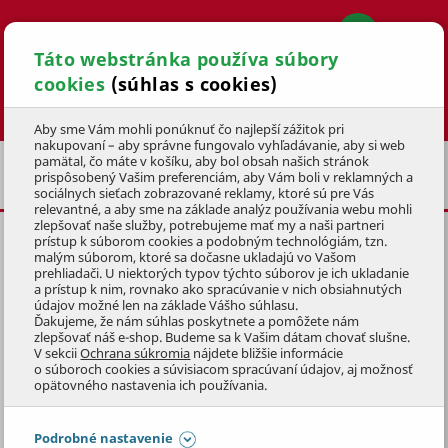
Táto webstránka používa súbory
cookies
(súhlas s cookies)
Hľadať
Aby sme Vám mohli ponúknuť čo najlepší zážitok pri
nakupovaní – aby správne fungovalo vyhľadávanie, aby si web
pamätal, čo máte v košíku, aby bol obsah našich stránok
NÁHRADNÉ DIELY PRE KULTIVÁTORY A ICH
prispôsobený Vašim preferenciám, aby Vám boli v reklamných a
PRÍSLUŠENSTVO
sociálnych sieťach zobrazované reklamy, ktoré sú pre Vás
relevantné, a aby sme na základe analýz používania webu mohli
zlepšovať naše služby, potrebujeme mať my a naši partneri
prístup k súborom cookies a podobným technológiám, tzn.
PLYN PLAST
malým súborom, ktoré sa dočasne ukladajú vo Vašom
prehliadači. U niektorých typov týchto súborov je ich ukladanie
KÓD: KU1901234
a prístup k nim, rovnako ako spracúvanie v nich obsiahnutých
údajov možné len na základe Vášho súhlasu.
Ďakujeme, že nám súhlas poskytnete a pomôžete nám
Preskočiť sekciu
KLUBOVÁ CENA
zlepšovať náš e-shop. Budeme sa k Vašim dátam chovať slušne.
V sekcii
Ochrana súkromia
nájdete bližšie informácie
o súboroch cookies a súvisiacom spracúvaní údajov, aj možnosť
opätovného nastavenia ich používania.
Podrobné nastavenie