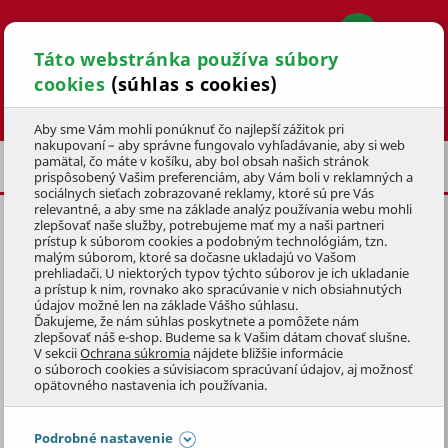
Táto webstránka používa súbory
cookies
(súhlas s cookies)
Hľadať
Aby sme Vám mohli ponúknuť čo najlepší zážitok pri
nakupovaní – aby správne fungovalo vyhľadávanie, aby si web
pamätal, čo máte v košíku, aby bol obsah našich stránok
S NÍZKYM OPERADLOM
prispôsobený Vašim preferenciám, aby Vám boli v reklamných a
sociálnych sieťach zobrazované reklamy, ktoré sú pre Vás
relevantné, a aby sme na základe analýz používania webu mohli
zlepšovať naše služby, potrebujeme mať my a naši partneri
POŤAH NA KRESLO DE LUXE
prístup k súborom cookies a podobným technológiám, tzn.
KARMÍN
100x50x8cm
NÍZKY
malým súborom, ktoré sa dočasne ukladajú vo Vašom
prehliadači. U niektorých typov týchto súborov je ich ukladanie
a prístup k nim, rovnako ako spracúvanie v nich obsiahnutých
KÓD: 2NAZ0215
údajov možné len na základe Vášho súhlasu.
Ďakujeme, že nám súhlas poskytnete a pomôžete nám
zlepšovať náš e-shop. Budeme sa k Vašim dátam chovať slušne.
Preskočiť sekciu
V sekcii
Ochrana súkromia
nájdete bližšie informácie
o súboroch cookies a súvisiacom spracúvaní údajov, aj možnosť
opätovného nastavenia ich používania.
Podrobné nastavenie