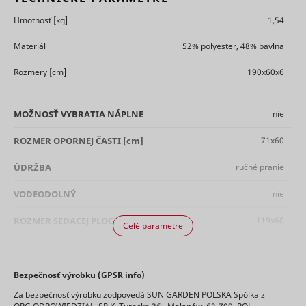
ads.
on what
cookies.
Čaká na
subpages
Registers 
persooSession
scripts.persoo.cz
Hmotnosť
[kg]
1,54
schválenie
This cookie
the visitor
unique ID 
is used to
enters –
identifies 
Materiál
52% polyester, 48% bavlna
distinguish
Čaká na
this
returning
persooVid [x2]
scripts.persoo.cz
uuid2
Appnexus
between
schválenie
information
user's dev
humans
Rozmery
[cm]
190x60x6
is used to
The ID is 
Necessary
and bots.
optimize
for target
for the
This is
the visitor's
ads.
functionalit
heureka.group
beneficial
experience.
__cf_bm [x2]
1 deň
This cooki
MOŽNOSŤ VYBRATIA
NÁPLNE
nie
daktelaWebCliState
mountfieldv6pbxapp1.daktela.com
of the
heureka.sk
for the
Saves the
registers 
website's
website, in
user's
on the visi
chat-box
order to
ROZMER OPORNEJ ČASTI
[cm]
71x60
screen size
The
function.
make valid
in order to
XANDR_PANID
Appnexus
informatio
reports on
ÚDRŽBA
ručné pranie
hjViewportId
Hotjar
adjust the
Čaká na
Relácia
used to
eventStream
scripts.persoo.cz
the use of
size of
schválenie
optimize
their
images on
advertise
VODEODOLNÝ
nie
website.
the
relevance
Čaká na
cart_reminder
cdn.mountfield.cz
Used to
website.
schválenie
Used by t
ROZMER SEDACEJ PLOCHY
[cm]
119x60
detect if the
Celé parametre
Collects
social
visitor has
data on the
networkin
Čaká na
accepted
PREVEDENIE
prešívané
cart_reminder_relation
cdn.mountfield.cz
user’s
service, T
schválenie
tt_appInfo
TikTok
the
navigation
for tracki
marketing
TYP
potah
and
Bezpečnosť výrobku (GPSR info)
use of
Čaká na
category in
checkedStoreIds
cdn.mountfield.cz
behavior on
embedde
schválenie
the cookie
Za bezpečnosť výrobku zodpovedá SUN GARDEN POLSKA Spólka z
consent_marketing
www.mountfield.sk
the
Dlhodobá
services.
URČENIE
na lehátka
banner.