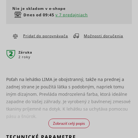
cdn.mountfield.cz
Preferenčné súbory cookies umožňujú internetovej
PHPSESSID [x2]
state
1 rok
skladova
www.mountfield.sk
Nie je skladom v e‑shope
across
stránke zapamätať si informácie, ktoré zmenia
Marketing - aby sa Vám
Determines
page
spôsob, akým sa webová stránka chová alebo
zobrazovali len zaujímavé
Dnes od 09:45
v 7 predajniach
if a user
requests.
vyzerá, ako napr. váš preferovaný jazyk alebo
reklamy
leaves the
Used in
región, v ktorom sa práve nachádzate.
website
order to
straight
detect
Pridať do porovnávača
Možnosti doručenia
away. This
spam and
Meno
Poskytovateľ
Účel
c
RTB House
1 rok
information
Marketingové súbory cookies sa používajú na
improve
bounce
Appnexus
Relácia
is used for
sledovanie návštevníkov na webových stránkach.
the
Záruka
internal
Used in
Zámerom je zobrazovať reklamy, ktoré sú
website's
2 roky
statistics
context wit
relevantné a pútavé pre jednotlivých užívateľov, a
security.
and
the
tým cennejšie pre vydavateľov a inzerentov tretích
This cookie
analytics by
language
strán.
is
the website
setting on
necessary
Poťah na lehátko LIMA je obojstranný, takže na prednej a
operator.
the website
for the
g
RTB House
Facilitates
zadnej strane je použitá látka s podobným, napriek tomu
This cookie
ts
Meno
RTB House
Poskytovateľ
PayPal
1 rok
Účel
the
contains an
iným dizajnom. Prevláda modrozelená farba, ktorá ideálne
login-
translation
ID string on
function on
zapadne do Vašej záhrady. Je vyrobený z bavlnenej zmesové
into the
Registers 
the current
the
preferred
unique ID 
session.
tkaniny príjemné na dotyk. K lehátku sa uchytáva pomocou
website.
language of
identifies 
This
pásu a šnúrok.
Used to
the visitor.
returning
contains
anj
Appnexus
check if the
user's dev
Zobraziť celý popis
non-
Čaká na
user's
The ID is 
test_cookie
persooEnvironment [x2]
scripts.persoo.cz
Google
personal
1 deň
schválenie
browser
for target
information
TECHNICKÉ PARAMETRE
hjActiveViewportIds
Hotjar
Dlhodob
supports