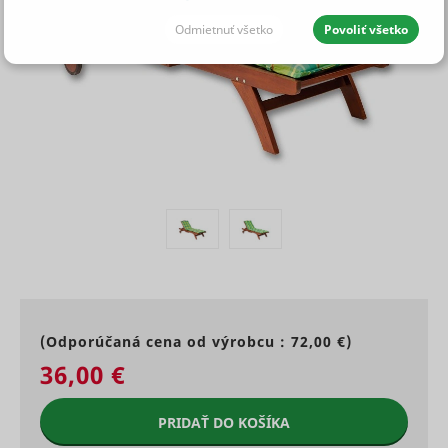
Odmietnuť všetko
Povoliť všetko
JEDNOTLIVÉ SÚHLASY AJ S DETAILMI
Potrebné - aby naše stránky
Vždy aktívny
mohli fungovať
Potrebné súbory cookie pomáhajú vytvárať
použiteľné webové stránky tak, že umožňujú
Štatistiky - aby sme vedeli, čo
základné funkcie, ako je navigácia stránky a prístup
treba zlepšiť
k chráneným oblastiam webových stránok. Webové
stránky nemôžu riadne fungovať bez týchto
súborov cookies.
(Odporúčaná cena od výrobcu :
72,00 €
)
Štatistické súbory cookies pomáhajú majiteľom
Maximáln
webových stránok, aby pochopili, ako komunikovať
Preferencie - aby ste rýchlejšie
Meno
Poskytovateľ
Účel
doba
36,00 €
s návštevníkmi webových stránok prostredníctvom
našli, čo hľadáte
skladovani
zberu a hlásenia informácií anonymne.
Preserves
PRIDAŤ DO KOŠÍKA
user
Maximál
session
Meno
Poskytovateľ
Účel
doba