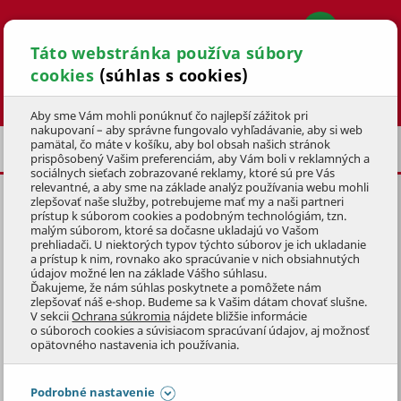
Táto webstránka používa súbory
cookies
(súhlas s cookies)
Hľadať
Aby sme Vám mohli ponúknuť čo najlepší zážitok pri
nakupovaní – aby správne fungovalo vyhľadávanie, aby si web
pamätal, čo máte v košíku, aby bol obsah našich stránok
POŤAHY NA LEHÁTKA
prispôsobený Vašim preferenciám, aby Vám boli v reklamných a
sociálnych sieťach zobrazované reklamy, ktoré sú pre Vás
relevantné, a aby sme na základe analýz používania webu mohli
zlepšovať naše služby, potrebujeme mať my a naši partneri
POŤAH NA LEŽADLO LIMA
prístup k súborom cookies a podobným technológiám, tzn.
190x60x6 cm
malým súborom, ktoré sa dočasne ukladajú vo Vašom
prehliadači. U niektorých typov týchto súborov je ich ukladanie
a prístup k nim, rovnako ako spracúvanie v nich obsiahnutých
KÓD: 2NAZ0160
údajov možné len na základe Vášho súhlasu.
Ďakujeme, že nám súhlas poskytnete a pomôžete nám
zlepšovať náš e-shop. Budeme sa k Vašim dátam chovať slušne.
Preskočiť sekciu
V sekcii
Ochrana súkromia
nájdete bližšie informácie
o súboroch cookies a súvisiacom spracúvaní údajov, aj možnosť
opätovného nastavenia ich používania.
Podrobné nastavenie