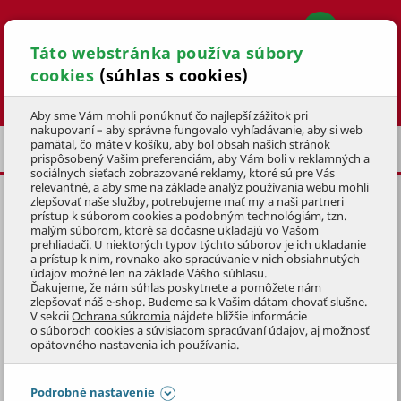
Táto webstránka používa súbory
cookies
(súhlas s cookies)
Hľadať
Aby sme Vám mohli ponúknuť čo najlepší zážitok pri
nakupovaní – aby správne fungovalo vyhľadávanie, aby si web
pamätal, čo máte v košíku, aby bol obsah našich stránok
RUKAVICE
PRACOVNÉ RUKAVICE
prispôsobený Vašim preferenciám, aby Vám boli v reklamných a
sociálnych sieťach zobrazované reklamy, ktoré sú pre Vás
relevantné, a aby sme na základe analýz používania webu mohli
zlepšovať naše služby, potrebujeme mať my a naši partneri
PRACOVNÉ RUKAVICE ABRAK
prístup k súborom cookies a podobným technológiám, tzn.
malým súborom, ktoré sa dočasne ukladajú vo Vašom
KÓD: 1OOP0044
prehliadači. U niektorých typov týchto súborov je ich ukladanie
a prístup k nim, rovnako ako spracúvanie v nich obsiahnutých
údajov možné len na základe Vášho súhlasu.
Preskočiť sekciu
Ďakujeme, že nám súhlas poskytnete a pomôžete nám
zlepšovať náš e-shop. Budeme sa k Vašim dátam chovať slušne.
V sekcii
Ochrana súkromia
nájdete bližšie informácie
o súboroch cookies a súvisiacom spracúvaní údajov, aj možnosť
opätovného nastavenia ich používania.
Podrobné nastavenie