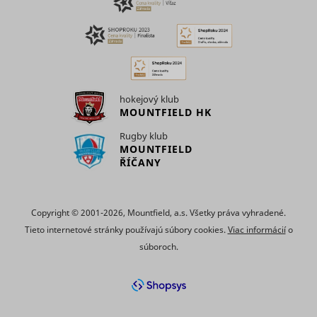
number of
multiple
times a
websites, 
_ga_#
Google
user has
2 rokov
order to
visited the
_uetvid
Microsoft
present
website as
relevant
well as
advertise
dates for
based on 
the first
visitor's
hokejový klub
and most
preferenc
MOUNTFIELD HK
recent visit.
Contains 
Collects
expiry-dat
Rugby klub
statistics on
_uetvid_exp
Microsoft
the cookie
MOUNTFIELD
the visitor's
correspon
ŘÍČANY
visits to the
name.
website,
Used to t
such as the
visitors o
number of
multiple
_hjSession_#
Hotjar
visits,
1 deň
Copyright © 2001-2026, Mountfield, a.s. Všetky práva vyhradené.
websites, 
average
order to
Tieto internetové stránky používajú súbory cookies.
Viac informácií
o
time spent
MR [x2]
Microsoft
present
on the
súboroch.
relevant
website
advertise
and what
based on 
pages have
visitor's
been read.
preferenc
Collects
Used wide