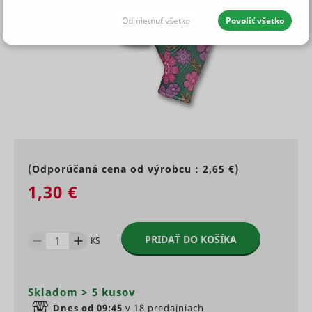
Odmietnuť všetko
Povoliť všetko
JEDNOTLIVÉ SÚHLASY AJ S DETAILMI
Potrebné - aby naše stránky
Vždy aktívny
mohli fungovať
Potrebné súbory cookie pomáhajú vytvárať
použiteľné webové stránky tak, že umožňujú
Štatistiky - aby sme vedeli, čo
(Odporúčaná cena od výrobcu :
2,65 €
)
základné funkcie, ako je navigácia stránky a prístup
treba zlepšiť
1,30 €
k chráneným oblastiam webových stránok. Webové
stránky nemôžu riadne fungovať bez týchto
súborov cookies.
Štatistické súbory cookies pomáhajú majiteľom
PRIDAŤ DO KOŠÍKA
KS
Maximáln
webových stránok, aby pochopili, ako komunikovať
Preferencie - aby ste rýchlejšie
Meno
Poskytovateľ
Účel
doba
s návštevníkmi webových stránok prostredníctvom
našli, čo hľadáte
skladovani
zberu a hlásenia informácií anonymne.
Preserves
Skladom > 5 kusov
user
Maximál
Dnes od 09:45
v 18 predajniach
session
Meno
Poskytovateľ
Účel
doba