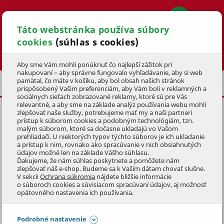
Táto webstránka používa súbory
cookies
(súhlas s cookies)
Hľadať
Aby sme Vám mohli ponúknuť čo najlepší zážitok pri
nakupovaní – aby správne fungovalo vyhľadávanie, aby si web
pamätal, čo máte v košíku, aby bol obsah našich stránok
VIANOČNÉ DEKORÁCIE
POSLEDNÁ ŠANCA
prispôsobený Vašim preferenciám, aby Vám boli v reklamných a
sociálnych sieťach zobrazované reklamy, ktoré sú pre Vás
relevantné, a aby sme na základe analýz používania webu mohli
zlepšovať naše služby, potrebujeme mať my a naši partneri
PRESTIERANIE VZOROVANÉ
prístup k súborom cookies a podobným technológiám, tzn.
38cm
MIX FARIEB
malým súborom, ktoré sa dočasne ukladajú vo Vašom
prehliadači. U niektorých typov týchto súborov je ich ukladanie
a prístup k nim, rovnako ako spracúvanie v nich obsiahnutých
KÓD: 9VAD0258
údajov možné len na základe Vášho súhlasu.
Ďakujeme, že nám súhlas poskytnete a pomôžete nám
zlepšovať náš e-shop. Budeme sa k Vašim dátam chovať slušne.
Preskočiť sekciu
DOPREDAJ
V sekcii
Ochrana súkromia
nájdete bližšie informácie
o súboroch cookies a súvisiacom spracúvaní údajov, aj možnosť
opätovného nastavenia ich používania.
Podrobné nastavenie