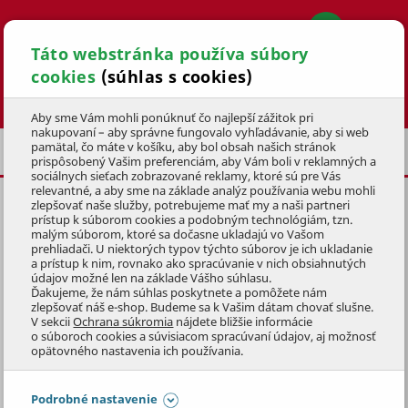
Táto webstránka používa súbory
cookies
(súhlas s cookies)
Hľadať
Aby sme Vám mohli ponúknuť čo najlepší zážitok pri
nakupovaní – aby správne fungovalo vyhľadávanie, aby si web
pamätal, čo máte v košíku, aby bol obsah našich stránok
SEMIENKA ZELENINY A BYLINIEK
prispôsobený Vašim preferenciám, aby Vám boli v reklamných a
sociálnych sieťach zobrazované reklamy, ktoré sú pre Vás
relevantné, a aby sme na základe analýz používania webu mohli
zlepšovať naše služby, potrebujeme mať my a naši partneri
REPA ŠALÁTOVÁ BONA, GUĽATÁ
prístup k súborom cookies a podobným technológiám, tzn.
malým súborom, ktoré sa dočasne ukladajú vo Vašom
KÓD: 1OSV1043
prehliadači. U niektorých typov týchto súborov je ich ukladanie
a prístup k nim, rovnako ako spracúvanie v nich obsiahnutých
údajov možné len na základe Vášho súhlasu.
Preskočiť sekciu
Ďakujeme, že nám súhlas poskytnete a pomôžete nám
zlepšovať náš e-shop. Budeme sa k Vašim dátam chovať slušne.
V sekcii
Ochrana súkromia
nájdete bližšie informácie
o súboroch cookies a súvisiacom spracúvaní údajov, aj možnosť
opätovného nastavenia ich používania.
Podrobné nastavenie