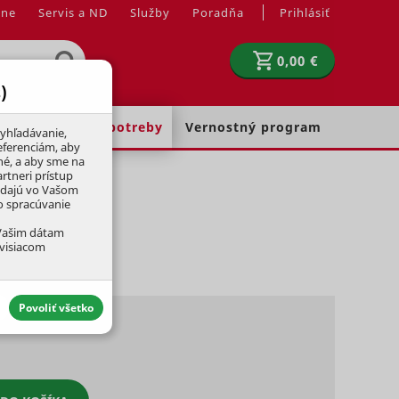
jne
Servis a ND
Služby
Poradňa
Prihlásiť
0,00 €
)
Chovateľské potreby
Vernostný program
yhľadávanie,
eferenciám, aby
né, a aby sme na
rtneri prístup
adajú vo Vašom
ko spracúvanie
m
 Vašim dátam
úvisiacom
Povoliť všetko
€
aktívny