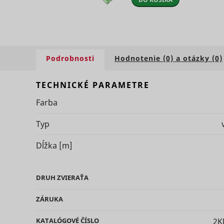
Podrobnosti
Hodnotenie (0) a otázky (0)
ts
persooEnv
uuid2
TECHNICKÉ PARAMETRE
Farba
persooSes
Typ
persooVid
Dĺžka
[m]
hjActiveV
test_cooki
XANDR_P
DRUH
ZVIERAŤA
ZÁRUKA
daktelaWe
KATALÓGOVÉ ČÍSLO
2K