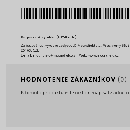
eventStr
tt_appInfo
__cf_bm [x
Bezpečnosť výrobku (GPSR info)
cart_remi
Za bezpečnosť výrobku zodpovedá Mountfield a.s., Všechromy 56, S
25163, CZE
hjViewpor
E-mail: mountfield@mountfield.cz | Web: www.mountfield.cz
cart_remi
tt_pixel_s
HODNOTENIE ZÁKAZNÍKOV
(0)
checkedSt
K tomuto produktu ešte nikto nenapísal žiadnu r
lastVisite
tt_session