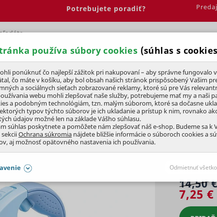
Preda
Potrebujete poradiť?
tránka používa súbory cookies
(súhlas s cookies
Spálňa
Jedáleň
Elektrobicykle
Vína
Pre deti
li ponúknuť čo najlepší zážitok pri nakupovaní – aby správne fungovalo v
tal, čo máte v košíku, aby bol obsah našich stránok prispôsobený Vašim pr
amných a sociálnych sieťach zobrazované reklamy, ktoré sú pre Vás relevant
Vodítka
používania webu mohli zlepšovať naše služby, potrebujeme mať my a naši pa
ies a podobným technológiám, tzn. malým súborom, ktoré sa dočasne ukl
iektorých typov týchto súborov je ich ukladanie a prístup k nim, rovnako a
tých údajov možné len na základe Vášho súhlasu.
CE VODÍTKO PRE PSOV MODRÉ
5
ám súhlas poskytnete a pomôžete nám zlepšovať náš e-shop. Budeme sa k
 sekcii
Ochrana súkromia
nájdete bližšie informácie o súboroch cookies a s
ov, aj možnosť opätovného nastavenia ich používania.
avenie
Odmietnuť všetko
14,50 
SÚHLASY AJ S DETAILMI
7,25 €
aby naše stránky mohli fungovať
Vždy 