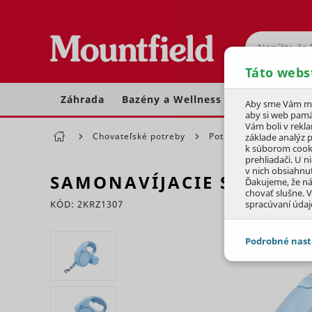
Hľadať
Táto webs
Záhrada
Bazény a Wellness
Dom a dielňa
Aby sme Vám moh
aby si web pamä
Vám boli v rekl
Chovateľské potreby
Potreby pre psov
základe analýz 
k súborom cook
prehliadači. U n
v nich obsiahnu
SAMONAVÍJACIE SVIETIA
Ďakujeme, že n
chovať slušne. V
KÓD: 2KRZ1307
spracúvaní údaj
Preskočiť sekciu
Podrobné nast
JEDNOTLIVÉ 
Potrebné - 