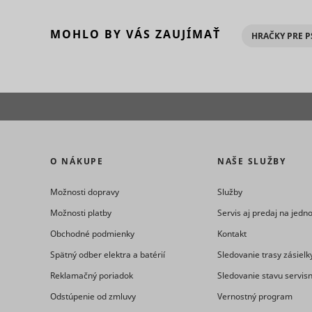
_clck
consent_m
MOHLO BY VÁS ZAUJÍMAŤ
HRAČKY PRE 
_uetsid
O NÁKUPE
NAŠE SLUŽBY
Možnosti dopravy
Služby
Možnosti platby
Servis aj predaj na jed
_clsk [x2]
Obchodné podmienky
Kontakt
Spätný odber elektra a batérií
Sledovanie trasy zásielk
_uetsid_e
Reklamačný poriadok
Sledovanie stavu servis
consent_p
Odstúpenie od zmluvy
Vernostný program