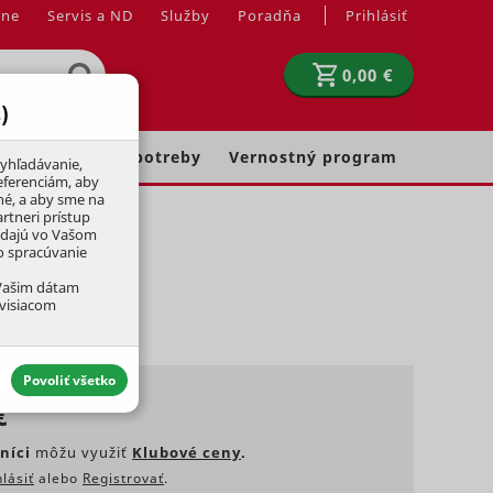
jne
Servis a ND
Služby
Poradňa
Prihlásiť
0,00 €
)
Chovateľské potreby
Vernostný program
yhľadávanie,
eferenciám, aby
né, a aby sme na
rtneri prístup
adajú vo Vašom
ko spracúvanie
 Vašim dátam
úvisiacom
Povoliť všetko
€
níci
môžu využiť
Klubové ceny
.
hlásiť
alebo
Registrovať
.
aktívny