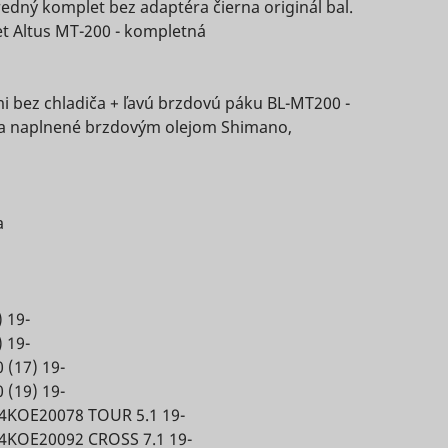
s used
dný komplet bez adaptéra čierna originál bal.
on
eted
t Altus MT-200 - kompletná
s a
 of
D that
 bez chladiča + ľavú brzdovú páku BL-MT200 -
.
s a
a naplnené brzdovým olejom Shimano,
Súbor
Súbor
Súbor
g
HTTP
Relácia
HTTP
3 mesiacov
HTTP
e
vice.
cookie
cookie
cookie
s used
Súbor
eted
Relácia
HTTP
a
e
cookie
kie
Súbor
s data
Miestne
2 rokov
HTTP
Súbor
sitor.
e
obá
úložisko
cookie
HTTP
 19-
Súbor
HTML
y
cookie
ion is
3 mesiacov
HTTP
 19-
cookie
 (17) 19-
ity
Miestne
 (19) 19-
Dlhodobá
úložisko
sement
4KOE20078 TOUR 5.1 19-
HTML
e.
4KOE20092 CROSS 7.1 19-