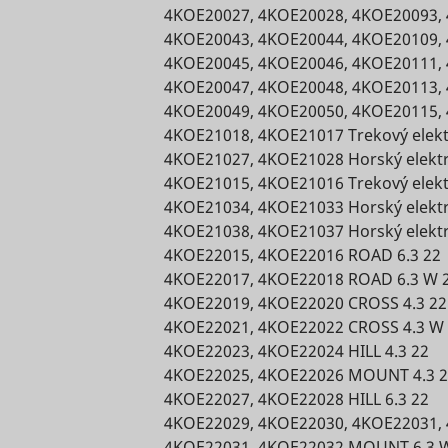
Used by 
4KOE20027, 4KOE20028, 4KOE20093, 
between
optimize
function.
social
humans
4KOE20043, 4KOE20044, 4KOE20109, 
the visitor's
network
Čaká na
and bots.
4KOE20045, 4KOE20046, 4KOE20111, 
experience.
eam
scripts.persoo.cz
service, 
schváleni
This is
TikTok
4KOE20047, 4KOE20048, 4KOE20113, 
Saves the
for track
heureka.group
beneficial
user's
4KOE20049, 4KOE20050, 4KOE20115, 
2]
1 deň
use of
Čaká na
heureka.sk
for the
screen size
4KOE21018, 4KOE21017 Trekový elekt
nder
cdn.mountfield.cz
embedd
schváleni
website, in
in order to
4KOE21027, 4KOE21028 Horský elektrob
services.
order to
tId
Hotjar
adjust the
Relácia
4KOE21015, 4KOE21016 Trekový elektr
Used by 
make valid
Čaká na
size of
nder_relation
cdn.mountfield.cz
4KOE21034, 4KOE21033 Horský elektrob
social
reports on
schváleni
images on
network
4KOE21038, 4KOE21037 Horský elektr
the use of
the
service, 
4KOE22015, 4KOE22016 ROAD 6.3 22
their
Čaká na
ession_index
TikTok
website.
oreIds
cdn.mountfield.cz
for track
4KOE22017, 4KOE22018 ROAD 6.3 W 
website.
schváleni
Collects
use of
4KOE22019, 4KOE22020 CROSS 4.3 22
Used to
data on the
embedd
detect if
4KOE22021, 4KOE22022 CROSS 4.3 W
Čaká na
user’s
services.
dProductIds
www.mountfield.sk
the visitor
4KOE22023, 4KOE22024 HILL 4.3 22
schváleni
navigation
Used by 
has
4KOE22025, 4KOE22026 MOUNT 4.3 
and
social
accepted
4KOE22027, 4KOE22028 HILL 6.3 22
behavior on
network
the
the
4KOE22029, 4KOE22030, 4KOE22031,
service, 
marketing
Id
TikTok
website.
4KOE22031, 4KOE22032 MOUNT 6.3 