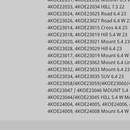
for track
Microsoft
1 rok
category in
This is used
4KOE22033, 4KOE22034 HILL 7.3 22
use of
arketing
www.mountfield.sk
the cookie
Dlhodob
to compile
4KOE23024, 4KOE23025 Road 6.4 23
embedd
banner.
statistical
4KOE23026, 4KOE23027 Road 6.4 W 2
services.
This cookie
reports and
4KOE23014, 4KOE23015 Cross 4.4 23
Used to 
is
heatmaps
visitors 
4KOE23018, 4KOE23019 Hill 5.4 W 23
necessary
for the
multiple
for GDPR-
4KOE23020, 4KOE23021 Mount 5.4 23
website
websites,
compliance
4KOE23028, 4KOE23029 Hill 6.4 23
owner.
order to
of the
4KOE23017, 4KOE23019 Mount 6.4 W
Registers
Microsoft
present
website.
4KOE23063, 4KOE23062 Mount 6.4 Li
statistical
relevant
Used to
4KOE23032, 4KOE23033 Mount 6.4 23
data on
adverti
detect if
users'
4KOE23034, 4KOE23035 SUV 6.4 23
based on
the visitor
behaviour
4KOE23058/4KOE23059/4KOE23060/4
visitor's
has
on the
4KOE23047 / 4KOE23046 MOUNT 5.4 
preferen
Microsoft
1 deň
accepted
website.
4KOE23044/4KOE23045 HILL 5.4 W M
Contains
the
Used for
4KOE24004, 4KOE24005, 4KOE24006, 
expiry-d
preference
internal
4KOE24009, 4KOE24008 Mount 6.4 W
xp
Microsoft
the cook
category in
analytics by
corresp
references
www.mountfield.sk
the cookie
Dlhodob
the website
name.
banner.
operator.