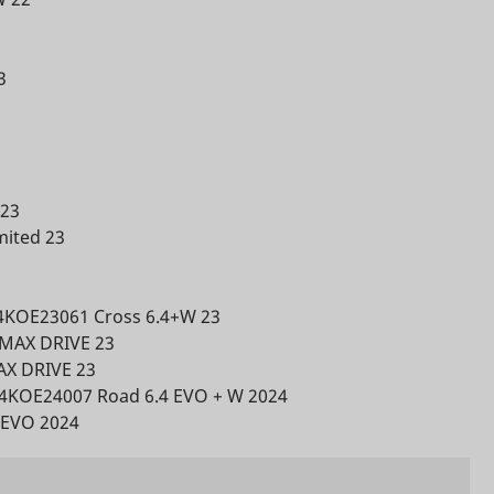
ing the
HTTP
Miestne
HTML
cookie
á
úložisko
ed
HTML
3
track
on
 in
Miestne
 23
Dlhodobá
úložisko
mited 23
HTML
sement
 the
KOE23061 Cross 6.4+W 23
Súbor
MAX DRIVE 23
ces.
HTTP
AX DRIVE 23
cookie
 the
4KOE24007 Road 6.4 EVO + W 2024
ate for
Miestne
 EVO 2024
ie with
Dlhodobá
úložisko
Miestne
onding
HTML
á
úložisko
HTML