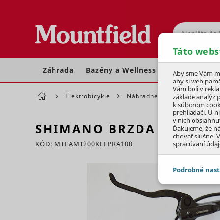
Hľadať
Táto webs
Záhrada
Bazény a Wellness
Dom a dielňa
Aby sme Vám moh
aby si web pamä
Vám boli v rekl
Elektrobicykle
Náhradné diely
Brzdy a 
základe analýz 
k súborom cook
prehliadači. U n
v nich obsiahnu
SHIMANO BRZDA PREDNÁ
Ďakujeme, že n
chovať slušne. V
KÓD: MTFAMT200KLFPRA100
spracúvaní údaj
Preskočiť sekciu
Podrobné nast
JEDNOTLIVÉ 
Potrebné - 