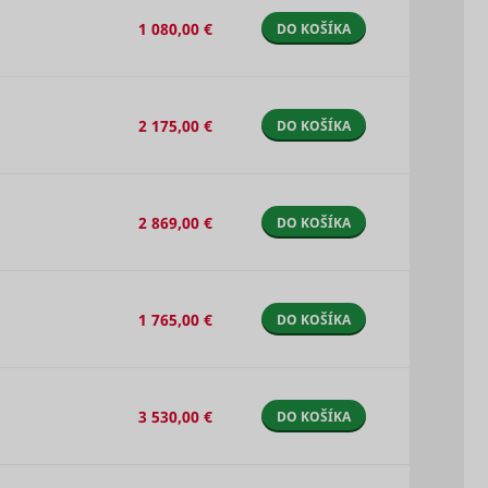
.
1 080,00 €
DO KOŠÍKA
detect
Sledovač
Relácia
l
pixelov
errors.
2 175,00 €
DO KOŠÍKA
 Google
Súbor
ick to
HTTP
 and
cookie
he
2 869,00 €
DO KOŠÍKA
user's
fter
or
one of
Súbor
1 765,00 €
DO KOŠÍKA
tiser's
400 dní
HTTP
 the
cookie
 of
ng the
3 530,00 €
DO KOŠÍKA
of an
o
Súbor