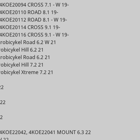
the
4KOE20094 CROSS 7.1 - W 19-
4KOE20110 ROAD 8.1 19-
Miestne
ing
Miestne
4KOE20112 ROAD 8.1 - W 19-
Dlhodobá
úložisko
TikTok,
e
Relácia
úložisko
4KOE20114 CROSS 9.1 19-
HTML
Súbor
ing the
HTML
4KOE20116 CROSS 9.1 - W 19-
Súbor
HTTP
robicykel Road 6.2 W 21
1 rok
HTTP
cookie
ed
e
Miestne
cookie
icykel Hill 6.2 21
úložisko
Súbor
obicykel Road 6.2 21
the
HTML
Relácia
HTTP
icykel Hill 7.2 21
e
cookie
ing
obicykel Xtreme 7.2 21
Miestne
Súbor
TikTok,
Relácia
úložisko
1 deň
HTTP
ing the
22
e
HTML
cookie
ed
Súbor
 22
400 dní
HTTP
e
cookie
the
22
ing
Miestne
 4KOE22042, 4KOE22041 MOUNT 6.3 22
TikTok,
Súbor
Relácia
úložisko
W 22