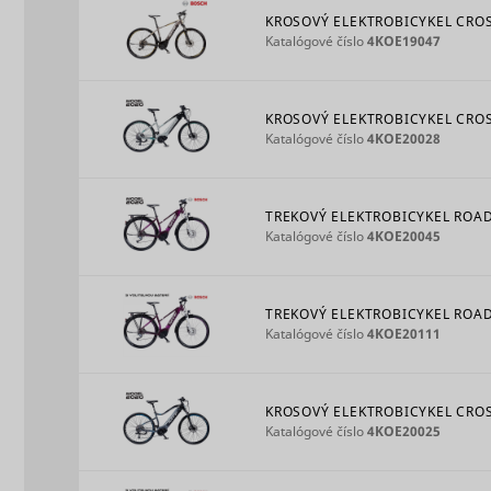
MUID
KROSOVÝ ELEKTROBICYKEL CROSS
Katalógové číslo
4KOE19047
KROSOVÝ ELEKTROBICYKEL CROSS
CookieCo
Katalógové číslo
4KOE20028
TREKOVÝ ELEKTROBICYKEL ROAD 
Katalógové číslo
4KOE20045
_hjSessio
TREKOVÝ ELEKTROBICYKEL ROAD 
adx/cm
Katalógové číslo
4KOE20111
KROSOVÝ ELEKTROBICYKEL CROSS
Katalógové číslo
4KOE20025