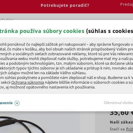
Preda
Potrebujete poradiť?
tránka používa súbory cookies
(súhlas s cookies
Spálňa
Jedáleň
Elektrobicykle
Vína
Pre deti
li ponúknuť čo najlepší zážitok pri nakupovaní – aby správne fungovalo v
tal, čo máte v košíku, aby bol obsah našich stránok prispôsobený Vašim pr
amných a sociálnych sieťach zobrazované reklamy, ktoré sú pre Vás relevant
príslušenstvo
používania webu mohli zlepšovať naše služby, potrebujeme mať my a naši pa
ies a podobným technológiám, tzn. malým súborom, ktoré sa dočasne ukl
iektorých typov týchto súborov je ich ukladanie a prístup k nim, rovnako a
tých údajov možné len na základe Vášho súhlasu.
 MT200
ám súhlas poskytnete a pomôžete nám zlepšovať náš e-shop. Budeme sa k
 sekcii
Ochrana súkromia
nájdete bližšie informácie o súboroch cookies a s
ov, aj možnosť opätovného nastavenia ich používania.
KLUBOVÁ CENA
avenie
Odmietnuť všetko
35,60 
SÚHLASY AJ S DETAILMI
Naši zákaz
Stačí sa
Pri
aby naše stránky mohli fungovať
Vždy 