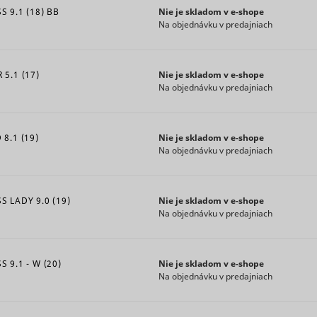
Collects
 9.1 (18) BB
Nie je skladom v e‑shope
products
statistics on
Na objednávku v predajniach
Used to 
the visitor's
Meta Platforms,
and log
visits to the
Inc.
potentia
website,
5.1 (17)
Nie je skladom v e‑shope
tracking 
such as the
Na objednávku v predajniach
Used by
number of
DoubleCl
nUser_#
Hotjar
visits,
1 rok
register
average
8.1 (19)
Nie je skladom v e‑shope
report t
time spent
Na objednávku v predajniach
website 
on the
actions a
website
viewing 
and what
 LADY 9.0 (19)
Nie je skladom v e‑shope
clicking 
pages have
Na objednávku v predajniach
Google
the adver
been read.
ads with
Registers
purpose
statistical
 9.1 - W (20)
Nie je skladom v e‑shope
measuri
data on
Na objednávku v predajniach
efficacy 
users'
ad and t
behaviour
present