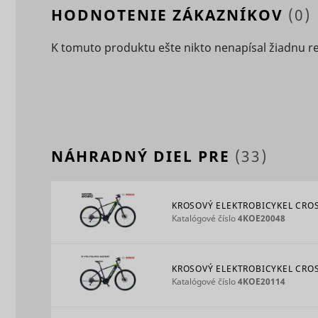
HODNOTENIE ZÁKAZNÍKOV
(0)
K tomuto produktu ešte nikto nenapísal žiadnu r
_ga
_uetvid
NÁHRADNÝ DIEL PRE
(33)
consent_st
KROSOVÝ ELEKTROBICYKEL CROSS
_uetvid_e
Katalógové číslo
4KOE20048
KROSOVÝ ELEKTROBICYKEL CROSS
_ga_#
Katalógové číslo
4KOE20114
cookiebot