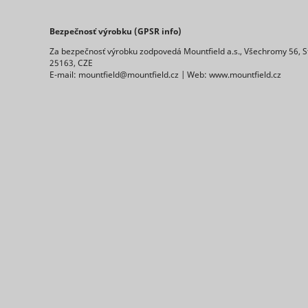
Bezpečnosť výrobku (GPSR info)
Za bezpečnosť výrobku zodpovedá Mountfield a.s., Všechromy 56, S
25163, CZE
E-mail: mountfield@mountfield.cz | Web: www.mountfield.cz
ts
persooEnv
uuid2
persooSes
persooVid
hjActiveV
test_cooki
XANDR_P
daktelaWe