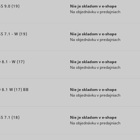
the current
enables 
well as
Microsoft
 9.0 (19)
Nie je skladom v e‑shope
domain
tracking
dates for
Na objednávku v predajniach
synchron
Stores the
the first
the ID a
user's
and most
many Mi
cookie
recent visit.
 7.1 - W (19)
Nie je skladom v e‑shope
domains
nsent
Cookiebot
consent
1 rok
Collects
Na objednávku v predajniach
state for
Collects
statistics on
the current
informat
the visitor's
domain
user
visits to the
8.1 - W (17)
Nie je skladom v e‑shope
preferen
website,
Na objednávku v predajniach
and/or
such as the
interact
number of
web-cam
n_#
Hotjar
visits,
1 deň
8.1 W (17) BB
Nie je skladom v e‑shope
content -
average
RTB House
Na objednávku v predajniach
used on
time spent
campaig
on the
platform
website
 7.1 (18)
Nie je skladom v e‑shope
by websi
and what
Na objednávku v predajniach
owners 
pages have
promoti
been read.
events o